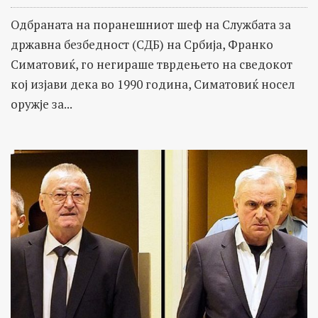
Одбраната на поранешниот шеф на Службата за
државна безбедност (СДБ) на Србија, Франко
Симатовиќ, го негираше тврдењето на сведокот
кој изјави дека во 1990 година, Симатовиќ носел
оружје за...