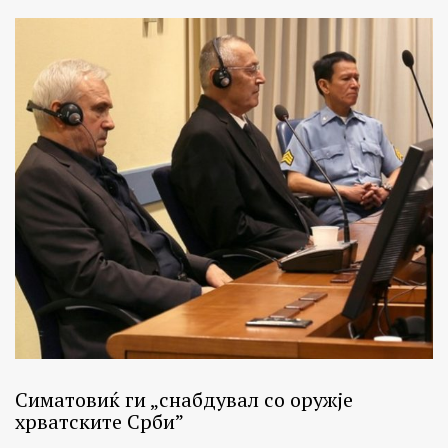
Симатовиќ ги „снабдувал со оружје
хрватските Срби”