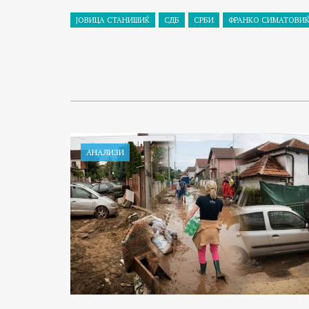
ЈОВИЦА СТАНИШИЌ
СДБ
СРБИ
ФРАНКО СИМАТОВИЌ
АНАЛИЗИ