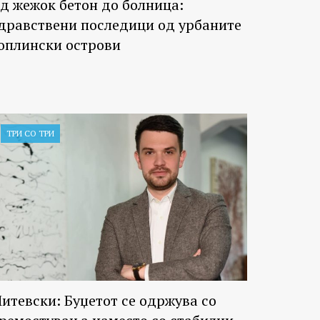
д жежок бетон до болница:
дравствени последици од урбаните
оплински острови
ТРИ СО ТРИ
итевски: Буџетот се одржува со