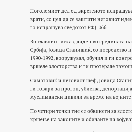
Поголемиот дел од вкрстеното испрашува
врати, со цел да се заштити неговиот ид
го испрашува сведокот РФЈ-066
Во главниот исказ, даден во средината на
Србија, Јовица Станишиќ, со посредство
1990-1992, вооружувал, обучил и ги конт
вршеле злосторства и ги протерале тамош
Симатовиќ и неговиот шеф, Јовица Стан
ги товари за прогон, убиства, депортациј
муслимански цивили за време на војните в
По четири точки тие се обвинети за злост
кршење на законите и обичаите на војува