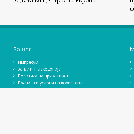
водата во Централна Европа
п
ф
За нас
М
Импресум
Зa БИРН Македонија
Политика на приватност
Правила и услови на користење