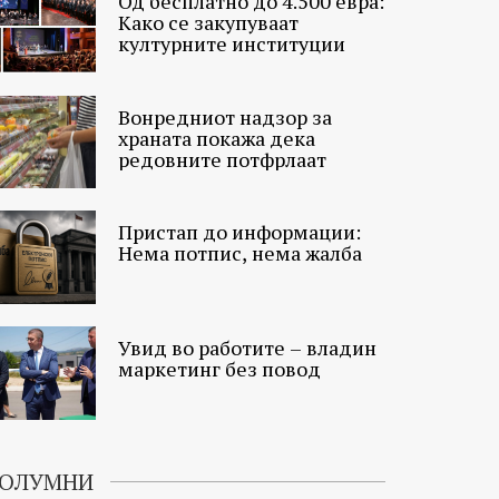
Од бесплатно до 4.500 евра:
Како се закупуваат
културните институции
Вонредниот надзор за
храната покажа дека
редовните потфрлаат
Пристап до информации:
Нема потпис, нема жалба
Увид во работите – владин
маркетинг без повод
ОЛУМНИ