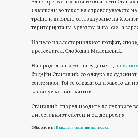
Злосторствата за кои се обвинети Станиш
извршени во текот на спроведувањето на 
трајно и насилно отстранување на Хрват
територијата на Хрватска и на БиХ, а зар
На чело на злосторничкиот потфат, споре
претседател, Слободан Милошевиќ.
На продолжението на судењето,
по едном
бидејќи Станишиќ, со одлука на судскиот
септември. Тој се откажа од правото да п
застапуваат адвокатите.
Станишиќ, според наодите на лекарите во 
дигестивниот систем и од депресија.
Објавено и на
Балканска транзициска правда