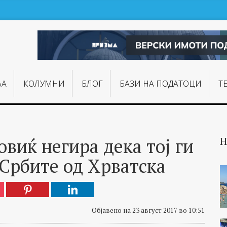
ЊA
КОЛУМНИ
БЛОГ
БАЗИ НА ПОДАТОЦИ
Т
виќ негира дека тој ги
Н
 Србите од Хрватска
Објавено на 23 август 2017 во 10:51