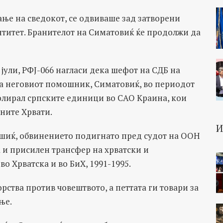
ње на сведокот, се одвиваше зад затворени
ентитет. Бранителот на Симатовиќ ќе продолжи да
 јули, РФЈ-066 нагласи дека шефот на СДБ на
 на неговиот помошник, Симатовиќ, во периодот
ролирал српските единици во САО Краина, кои
ните Хрвати.
ишиќ, обвинението подигнато пред судот на ООН
а и присилен трансфер на хрватски и
о Хрватска и во БиХ, 1991-1995.
орства против човештвото, а петтата ги товари за
ње.