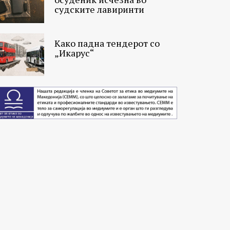
судските лавиринти
Како падна тендерот со
„Икарус“