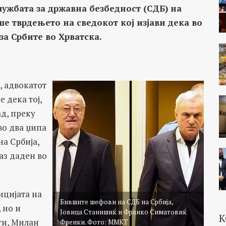
ужбата за државна безбедност (СДБ) на
е тврдењето на сведокот кој изјави дека во
за Србите во Хрватска.
, адвокатот
 дека тој,
ад, преку
во два џипа
а Србија,
аз даден во
ицијата на
Бившите шефови на СДБ на Србија,
 но и
Јовица Станишиќ и Франко Симатовиќ
К
ти, Милан
Френки. Фото: ММКТ