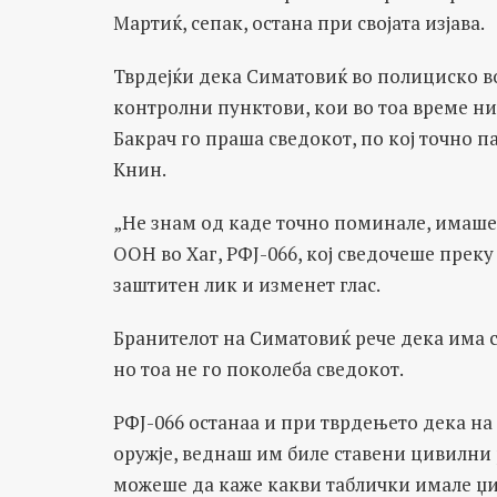
Мартиќ, сепак, остана при својата изјава.
Тврдејќи дека Симатовиќ во полициско во
контролни пунктови, кои во тоа време ни
Бакрач го праша сведокот, по кој точно 
Книн.
„Не знам од каде точно поминале, имаше 
ООН во Хаг, РФЈ-066, кој сведочеше преку
заштитен лик и изменет глас.
Бранителот на Симатовиќ рече дека има с
но тоа не го поколеба сведокот.
РФЈ-066 останаа и при тврдењето дека на
оружје, веднаш им биле ставени цивилни р
можеше да каже какви таблички имале џи