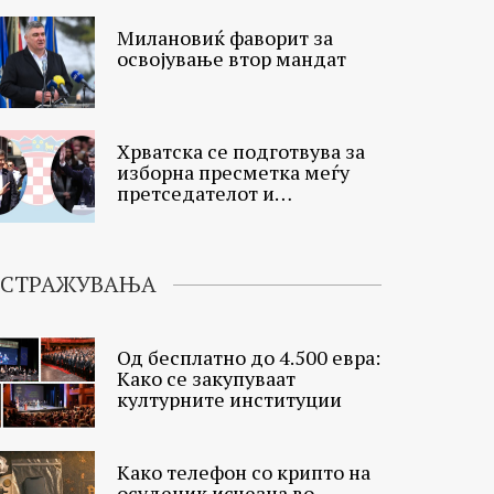
Милановиќ фаворит за
освојување втор мандат
Хрватска се подготвува за
изборна пресметка меѓу
претседателот и
премиерот
ИСТРАЖУВАЊА
Од бесплатно до 4.500 евра:
Како се закупуваат
културните институции
Како телефон со крипто на
осуденик исчезна во