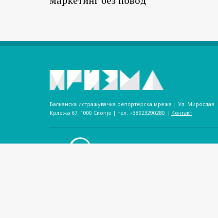
маркетинг без повод
Балканска истражувачка репортерска мрежа | Ул. Мирослав
Крлежа 67, 1000 Скопје | тел. +38923290280­ |
Контакт
Призма е публикација на Балканската истражувачка