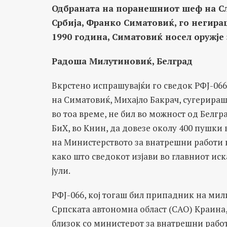
Одбраната на поранешниот шеф на Сл
Србија, Франко Симатовиќ, го негираш
1990 година, Симатовиќ носел оружје 
Радоша Милутиновиќ, Белград
Вкрстено испрашувајќи го сведок РФЈ-066
на Симатовиќ, Михајло Бакрач, сугерираше
во тоа време, не бил во можност од Белгр
БиХ, во Книн, да довезе околу 400 пушки 
на Министерството за внатрешни работи н
како што сведокот изјави во главниот иск
јули.
РФЈ-066, кој тогаш бил припадник на мил
Српската автономна област (САО) Краина,
близок со министерот за внатрешни рабо