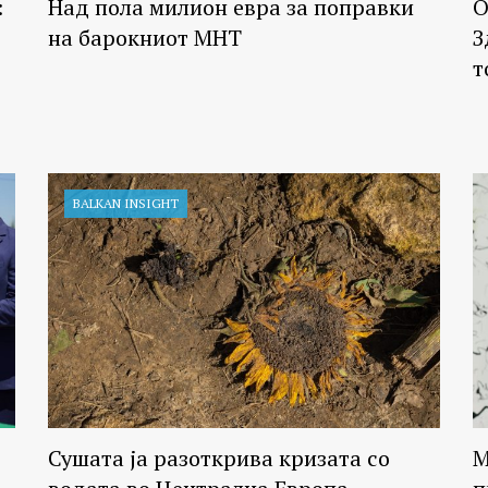
:
Над пола милион евра за поправки
О
на барокниот МНТ
З
т
BALKAN INSIGHT
Сушата ја разоткрива кризата со
М