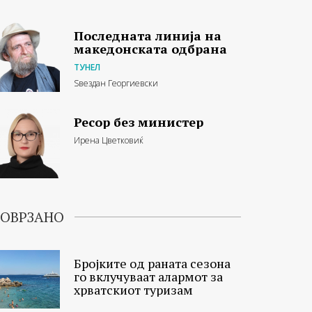
Последната линија на
македонската одбрана
ТУНЕЛ
Ѕвездан Георгиевски
Ресор без министер
Ирена Цветковиќ
ОВРЗАНО
Бројките од раната сезона
го вклучуваат алармот за
хрватскиот туризам