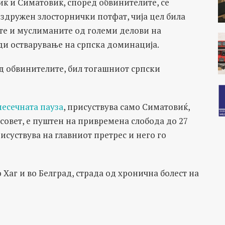
иќ и Симатовиќ, според обвинителите, се
здружен злосторнички потфат, чија цел била
ите и муслиманите од големи делови на
ади остварување на српска доминација.
д обвинителите, бил тогашниот српски
есечната пауза
, присуствува само Симатовиќ,
 совет, е пуштен на привремена слобода до 27
рисуствува на главниот претрес и него го
Хаг и во Белград, страда од хронична болест на