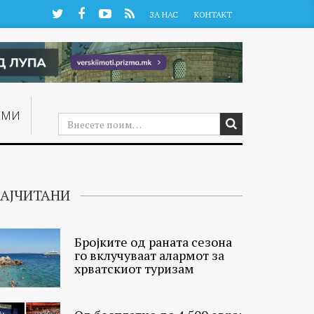
Twitter
Facebook
YouTube
RSS
ЗА НАС
КОНТАКТ
ЕМИ
АЈЧИТАНИ
Бројките од раната сезона
го вклучуваат алармот за
хрватскиот туризам