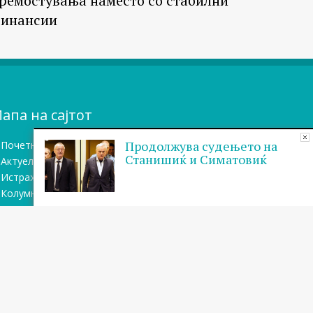
ремостувања наместо со стабилни
инансии
апа на сајтот
Продолжува судењето на
Почетна
Станишиќ и Симатовиќ
Актуелно
Истражувањa
Колумни
Блог
Бази на податоци
Теми