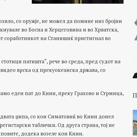
зило, со оружје, не можел да помине низ бројни
кнувале во Босна и Херцеговина и во Хрватска,
пат соработникот на Станишиќ пристигнал во
стотици патишта“, рече во среда, пред судот на
 видео врска од прекуокеанскa држава, со
амо еден пат до Книн, преку Грахово и Стрмица,
П
 двата џипа, со кои Симатовиќ во Книн донел
егистарски таблички. Од друга страна, тој не
повите, додека возеле кон Книн.