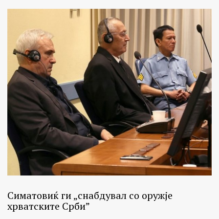
Симатовиќ ги „снабдувал со оружје
хрватските Срби”