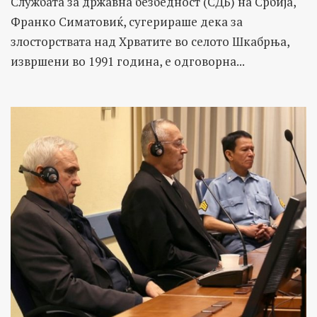
Службата за државна безбедност (СДБ) на Србија,
Франко Симатовиќ, сугерираше дека за
злосторствата над Хрватите во селото Шкабрња,
извршени во 1991 година, е одговорна...