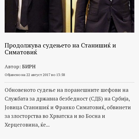
Продолжува судењето на Станишиќ и
Симатовиќ
Автор:
БИРН
Објавено на 22 август 2017 во 13:58
Обновеното судење на поранешните шефови на
Службата за државна безбедност (СДБ) на Србија,
Јовица Станишиќ и Франко Симатовиќ, обвинети
за злосторства во Хрватска и во Босна и
Херцеговина, ќе...