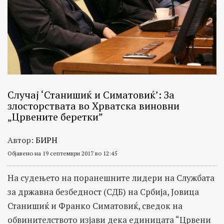
Случај ‘Станишиќ и Симатовиќ’: За
злосторствата во Хрватска виновни
„Црвените беретки”
Автор:
БИРН
Објавено на 19 септември 2017 во 12:45
На судењето на поранешните лидери на Службата
за државна безбедност (СДБ) на Србија, Јовица
Станишиќ и Франко Симатовиќ, сведок на
обвинителството изјави дека единицата “Црвени