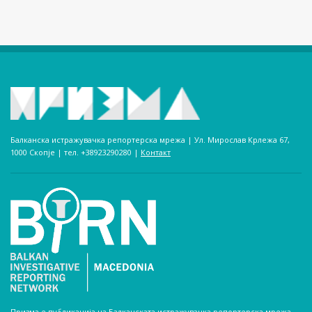
Балканска истражувачка репортерска мрежа | Ул. Мирослав Крлежа 67,
1000 Скопје | тел. +38923290280­ |
Контакт
Призма е публикација на Балканската истражувачка репортерска мрежа