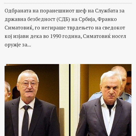
Одбраната на поранешниот шеф на Службата за
државна безбедност (СДБ) на Србија, Франко
Симатовиќ, го негираше тврдењето на сведокот
кој изјави дека во 1990 година, Симатовиќ носел
оружје за...