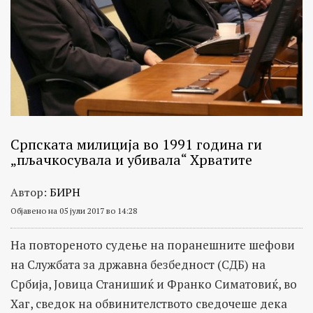
Српската милиција во 1991 година ги
„пљачкосувала и убивала“ Хрватите
Автор:
БИРН
Објавено на 05 јули 2017 во 14:28
На повтореното судење на поранешните шефови
на Службата за државна безбедност (СДБ) на
Србија, Јовица Станишиќ и Франко Симатовиќ, во
Хаг, сведок на обвинителството сведочеше дека