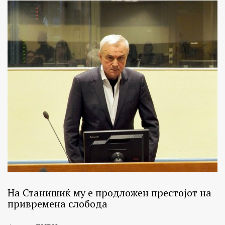
На Станишиќ му е продложен престојот на
привремена слобода