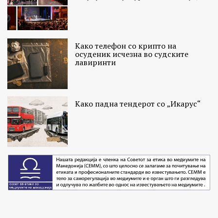
Како телефон со крипто на
осуденик исчезна во судските
лавиринти
Како падна тендерот со „Икарус“