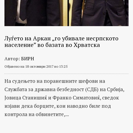
Луѓето на Аркан „го убивале несрпското
население” во базата во Хрватска
Автор:
БИРН
Објавено на 18 октомври 2017 во 13:25
На судењето на поранешните шефови на
Службата за државна безбедност (СДБ) на Србија,
Јовица Станишиќ и Франко Симатовиќ, сведок
изјави дека борците, кои наводно биле под
контрола на обвинетите,...