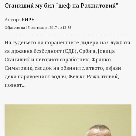
Станишиќ му бил “шеф на Ражнатовиќ”
Автор:
БИРН
Објавено на 13 септември 2017 во 12:35
На судењето на поранешните лидери на Службата
за државна безбедност (СДБ), Србија, Јовица
Станишиќ и неговиот соработник, Франко
Симатовиќ, сведок на обвинителството, изјави
дека паравоениот водач, Жељко Ражњатовиќ,
познат...