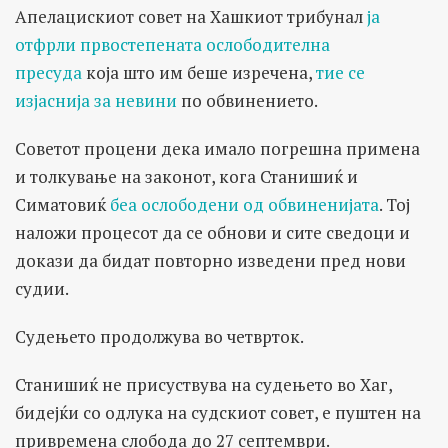
Апелацискиот совет на Хашкиот трибунал
ја
отфрли првостепената ослободителна
пресуда
која што им беше изречена,
тие се
изјаснија за невини
по обвинението.
Советот процени дека имало погрешна примена
и толкување на законот, кога Станишиќ и
Симатовиќ
беа ослободени од обвиненијата
. Тој
наложи процесот да се обнови и сите сведоци и
докази да бидат повторно изведени пред нови
судии.
Судењето продолжува во четврток.
Станишиќ не присуствува на судењето во Хаг,
бидејќи со одлука на судскиот совет, е пуштен на
привремена слобода до 27 септември.