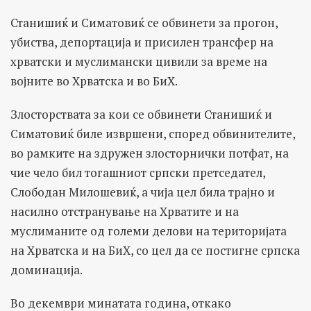
Станишиќ и Симатовиќ се обвинети за прогон,
убиства, депортација и присилен трансфер на
хрватски и муслимански цивили за време на
војните во Хрватска и во БиХ.
Злосторствата за кои се обвинети Станишиќ и
Симатовиќ биле извршени, според обвинителите,
во рамките на здружен злосторнички потфат, на
чие чело бил тогашниот српски претседател,
Слободан Милошевиќ, а чија цел била трајно и
насилно отстранување на Хрватите и на
муслиманите од големи делови на територијата
на Хрватска и на БиХ, со цел да се постигне српска
доминација.
Во декември минатата година, откако