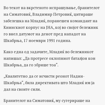
Во текот на вкрстеното испрашување, бранителот
на Симатовиќ, Владимир Петровиќ, цитираше
забелешка на Младиќ, поранешен командант на
Книнскиот корпус на ЈНА, кој во својот бележник
го внел датумот на денот пред нападот на
Шкабрња, 17 ноември 1991 година.
Како една од задачите, Младиќ во бележникот
напишал: „Да протресе оклопниот баталјон кон
Шкабрња, да го збрише тоа“.
„Квалитетно да се исчисти реонот Надин-
Шкабрња“, била директивата што Младиќ им ја
дал на своите сили.
Бранителот на Симатовиќ, му сугерираше на