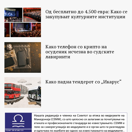
Од бесплатно до 4.500 евра: Како се
закупуваат културните институции
Како телефон со крипто на
осуденик исчезна во судските
лавиринти
Како падна тендерот со „Икарус“