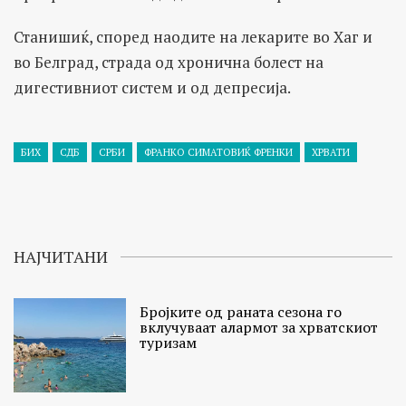
Станишиќ, според наодите на лекарите во Хаг и
во Белград, страда од хронична болест на
дигестивниот систем и од депресија.
БИХ
СДБ
СРБИ
ФРАНКО СИМАТОВИЌ ФРЕНКИ
ХРВАТИ
НАЈЧИТАНИ
Бројките од раната сезона го
вклучуваат алармот за хрватскиот
туризам