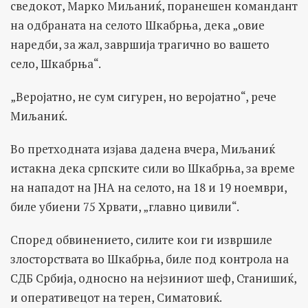
сведокот, Марко Миљаниќ, поранешен командант
на одбраната на селото Шкабрња, дека „овие
наредби, за жал, завршија трагично во вашето
село, Шкабрња“.
„Веројатно, не сум сигурен, но веројатно“, рече
Миљаниќ.
Во претходната изјава дадена вчера, Миљаниќ
истакна дека српските сили во Шкабрња, за време
на нападот на ЈНА на селото, на 18 и 19 ноември,
биле убиени 75 Хрвати, „главно цивили“.
Според обвинението, силите кои ги извршиле
злосторствата во Шкабрња, биле под контрола на
СДБ Србија, односно на нејзиниот шеф, Станишиќ,
и оперативецот на терен, Симатовиќ.