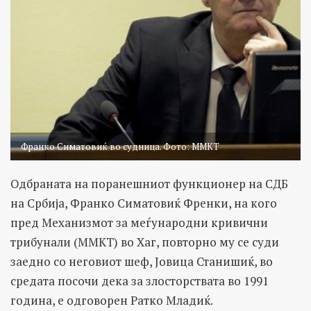
Франко Симатовиќ во судница. Фото: ММКТ
Одбраната на поранешниот функционер на СДБ
на Србија, Франко Симатовиќ Френки, на кого
пред Механизмот за меѓународни кривични
трибунали (MМКТ) во Хаг, повторно му се суди
заедно со неговиот шеф, Јовица Станишиќ, во
средата посочи дека за злосторствата во 1991
година, е одговорен Ратко Младиќ.