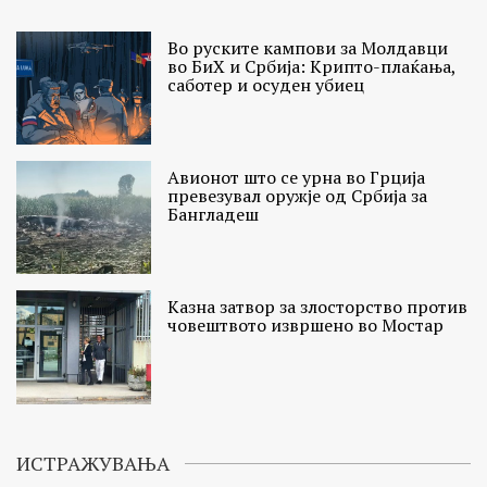
Во руските кампови за Молдавци
во БиХ и Србија: Крипто-плаќања,
саботер и осуден убиец
Авионот што се урна во Грција
превезувал оружје од Србија за
Бангладеш
Казна затвор за злосторство против
човештвото извршено во Мостар
ИСТРАЖУВАЊА