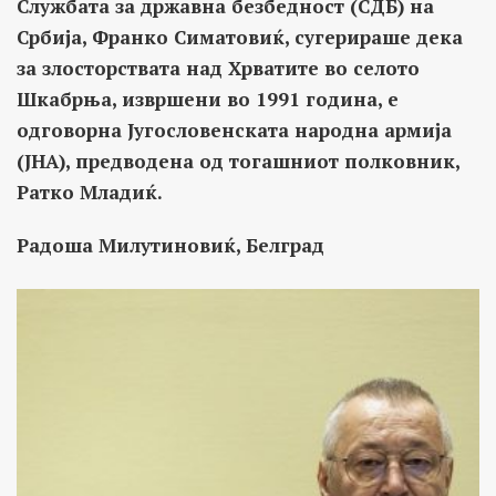
Службата за државна безбедност (СДБ) на
Србија, Франко Симатовиќ, сугерираше дека
за злосторствата над Хрватите во селото
Шкабрња, извршени во 1991 година, е
одговорна Југословенската народна армија
(ЈНА), предводена од тогашниот полковник,
Ратко Младиќ.
Радоша Милутиновиќ, Белград