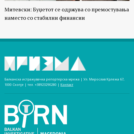
Митевски: Буџетот се одржува со премостувања
наместо со стабилни финансии
Балканска истражувачка репортерска мрежа | Ул. Мирослав Крлежа 67,
1000 Скопје | тел. +38923290280­ |
Контакт