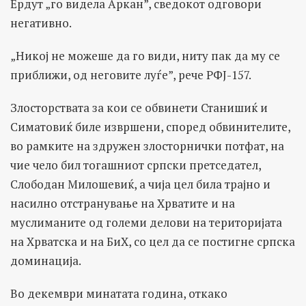
Ердут „го видела Аркан”, сведокот одговори
негативно.
„Никој не можеше да го види, ниту пак да му се
приближи, од неговите луѓе”, рече РФЈ-157.
Злосторствата за кои се обвинети Станишиќ и
Симатовиќ биле извршени, според обвинителите,
во рамките на здружен злосторнички потфат, на
чие чело бил тогашниот српски претседател,
Слободан Милошевиќ, а чија цел била трајно и
насилно отстранување на Хрватите и на
муслиманите од големи делови на територијата
на Хрватска и на БиХ, со цел да се постигне српска
доминација.
Во декември минатата година, откако