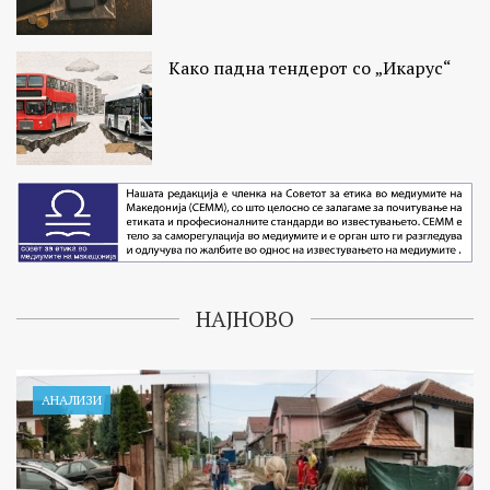
Како падна тендерот со „Икарус“
НАЈНОВО
АНАЛИЗИ