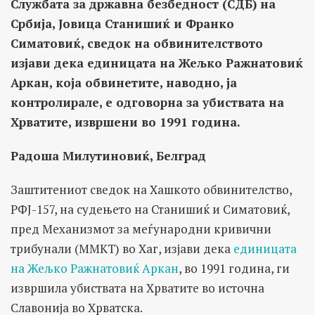
Службата за државна безбедност (СДБ) на
Србија, Јовица Станишиќ и Франко
Симатовиќ, сведок на обвинителството
изјави дека единицата на Жељко Ражнатовиќ
Аркан, која обвинетите, наводно, ја
контролирале, е одговорна за убиствата на
Хрватите, извршени во 1991 година.
Радоша Милутиновиќ, Белград
Заштитениот сведок на Хашкото обвинителство,
РФЈ-157, на судењето на Станишиќ и Симатовиќ,
пред Механизмот за меѓународни кривични
трибунали (MМКТ) во Хаг, изјави дека
единицата
на Жељко Ражнатовиќ Аркан
, во 1991 година, ги
извршила убиствата на Хрватите во источна
Славонија во Хрватска.