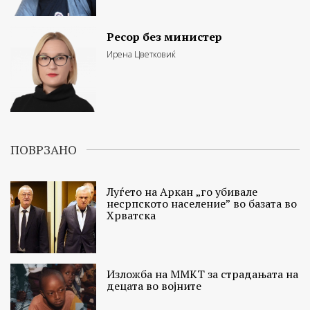
Ресор без министер
Ирена Цветковиќ
ПОВРЗАНО
Луѓето на Аркан „го убивале
несрпското население” во базата во
Хрватска
Изложба на ММКТ за страдањата на
децата во војните