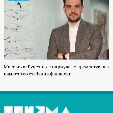
Митевски: Буџетот се одржува со премостувања
наместо со стабилни финансии