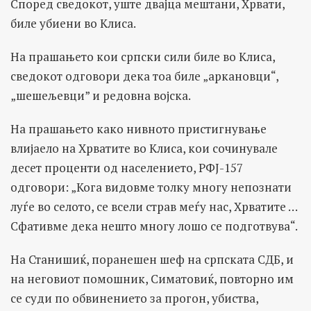
Според сведокот, уште двајца мештани, Хрвати,
биле убиени во Клиса.
На прашањето кои српски сили биле во Клиса,
сведокот одговори дека тоа биле „аркановци“,
„шешељевци” и редовна војска.
На прашањето како нивното пристигнување
влијаело на Хрватите во Клиса, кои сочинувале
десет проценти од населението, РФЈ-157
одговори: „Кога видовме толку многу непознати
луѓе во селото, се всели страв меѓу нас, Хрватите …
Сфативме дека нешто многу лошо се подготвува“.
На Станишиќ, поранешен шеф на српската СДБ, и
на неговиот помошник, Симатовиќ, повторно им
се суди по обвинението за прогон, убиства,