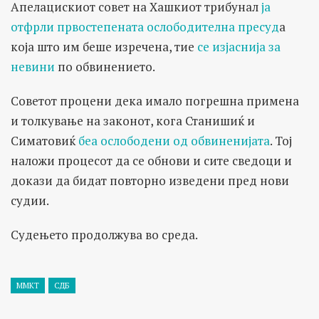
Апелацискиот совет на Хашкиот трибунал
ја
отфрли првостепената ослободителна пресуд
а
која што им беше изречена, тие
се изјаснија за
невини
по обвинението.
Советот процени дека имало погрешна примена
и толкување на законот, кога Станишиќ и
Симатовиќ
беа ослободени од обвиненијата
. Тој
наложи процесот да се обнови и сите сведоци и
докази да бидат повторно изведени пред нови
судии.
Судењето продолжува во среда.
ММКТ
СДБ