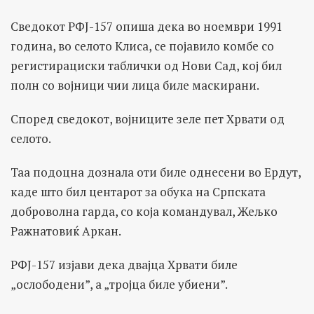
Сведокот РФЈ-157 опиша дека во ноември 1991
година, во селото Клиса, се појавило комбе со
регистирациски таблички од Нови Сад, кој бил
полн со војници чии лица биле маскирани.
Според сведокот, војниците зеле пет Хрвати од
селото.
Таа подоцна дознала оти биле однесени во Ердут,
каде што бил центарот за обука на Српската
доброволна гарда, со која командувал, Жељко
Ражнатовиќ Аркан.
РФЈ-157 изјави дека двајца Хрвати биле
„ослободени”, а „тројца биле убиени”.