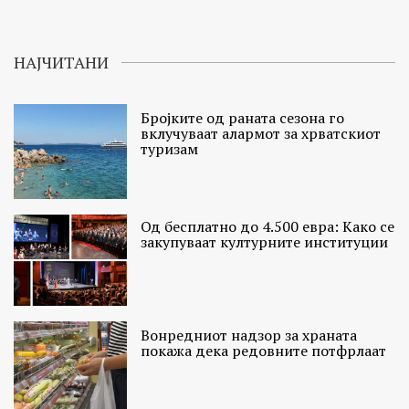
НАЈЧИТАНИ
Бројките од раната сезона го
вклучуваат алармот за хрватскиот
туризам
Од бесплатно до 4.500 евра: Како се
закупуваат културните институции
Вонредниот надзор за храната
покажа дека редовните потфрлаат