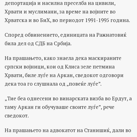
депортација и насилна преселба на цивили,
Хрвати и муслимани, за време на војните во
Хрватска и во БиХ, во периодот 1991-1995 година.
Според обвинението, единицата на Ражнатовиќ
била дел од СДБ на Србија.
На прашањето, како знаела дека маскираните
српски војници, кои од Клиса зеле петмина
Хрвати, биле луѓе на Аркан, сведокот одговори
дека тоа го слушнала од „повеќе луѓе”.
„Тие беа однесени во винарската визба во Ердут, а
таму Аркан ги обучуваше своите луѓе”, рече
сведокот.
На прашањето на адвокатот на Станишиќ, дали во