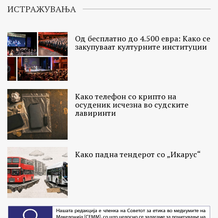
ИСТРАЖУВАЊА
Од бесплатно до 4.500 евра: Како се
закупуваат културните институции
Како телефон со крипто на
осуденик исчезна во судските
лавиринти
Како падна тендерот со „Икарус“