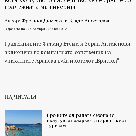
градежната машинерија
Автор:
Фросина Димеска и Владо Апостолов
Објавено на 20 ноември 2024 во 10:33
Градежниците Фатмир Етеми и Зоран Антиќ нови
акционери во компанијата-сопственик на
уникатните Арапска куќа и хотелот „Бристол“
НАЈЧИТАНИ
Бројките од раната сезона го
вклучуваат алармот за хрватскиот
туризам