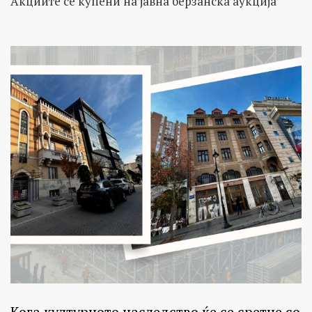
Акциите се купени на јавна берзанска аукција
Кога културното наследство ќе се сретне со