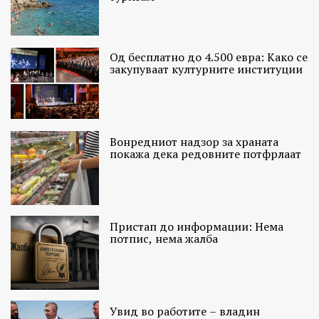
Од бесплатно до 4.500 евра: Како се
закупуваат културните институции
Вонредниот надзор за храната
покажа дека редовните потфрлаат
Пристап до информации: Нема
потпис, нема жалба
Увид во работите – владин