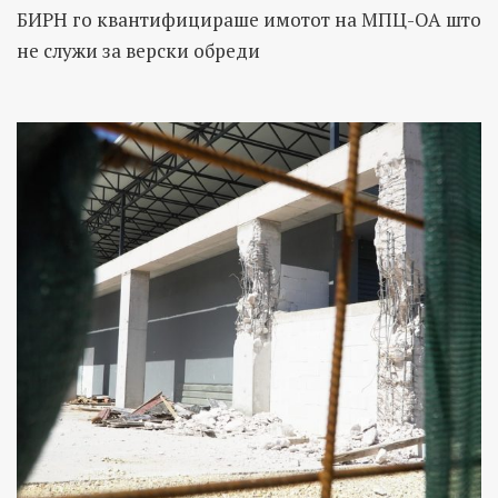
БИРН го квантифицираше имотот на МПЦ-ОА што
не служи за верски обреди