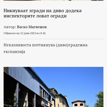
Никнуваат згради на диво додека
инспекторите ловат огради
Автор:
Васко Маглешов
Објавено на 12 јуни 2025 во 8:42
Неказнивоста поттикнува (диво)градежна
експанзија