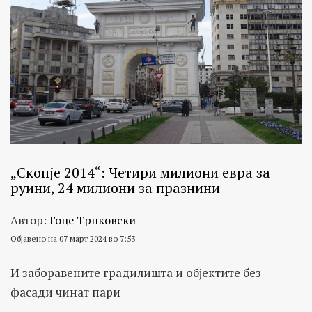
„Скопје 2014“: Четири милиони евра за
руини, 24 милиони за празнини
Автор:
Гоце Трпковски
Објавено на 07 март 2024 во 7:53
И заборавените градилишта и објектите без
фасади чинат пари