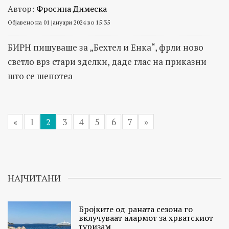
Автор:
Фросина Димеска
Објавено на 01 јануари 2024 во 15:35
БИРН пишуваше за „Бехтел и Енка“, фрли ново
светло врз стари зделки, даде глас на приказни
што се шепотеа
«
1
2
3
4
5
6
7
»
НАЈЧИТАНИ
Бројките од раната сезона го
вклучуваат алармот за хрватскиот
туризам