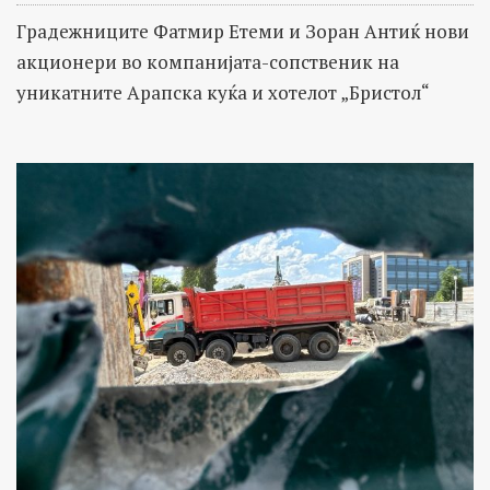
Градежниците Фатмир Етеми и Зоран Антиќ нови
акционери во компанијата-сопственик на
уникатните Арапска куќа и хотелот „Бристол“