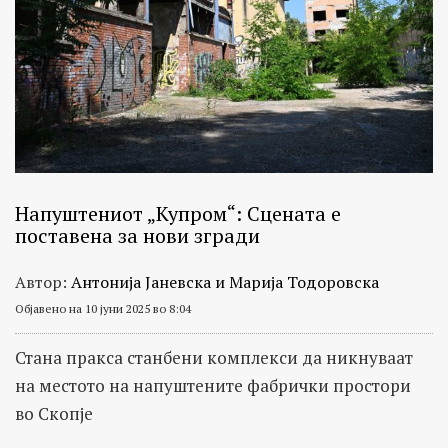
Напуштениот „Купром“: Сцената е
поставена за нови згради
Автор:
Антонија Јаневска и Марија Тодоровска
Објавено на 10 јуни 2025 во 8:04
Стана пракса станбени комплекси да никнуваат
на местото на напуштените фабрички простори
во Скопје