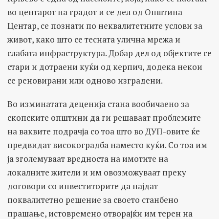
во центарот на градот и се дел од Општина
Центар, се познати по неквалитетните услови за
живот, како што се тесната улична мрежа и
слабата инфраструктура. Добар дел од објектите се
стари и дотраени куќи од керпич, додека некои
се реновирани или одново изградени.
Во изминатата деценија стана вообичаено за
скопските општини да ги решаваат проблемите
на ваквите подрачја со тоа што во ДУП-овите ќе
предвидат високоградба наместо куќи. Со тоа им
ја зголемуваат вредноста на имотите на
локалните жители и им овозможуваат преку
договори со инвеститорите да најдат
поквалитетно решение за своето станбено
прашање, истовремено отворајќи им терен на