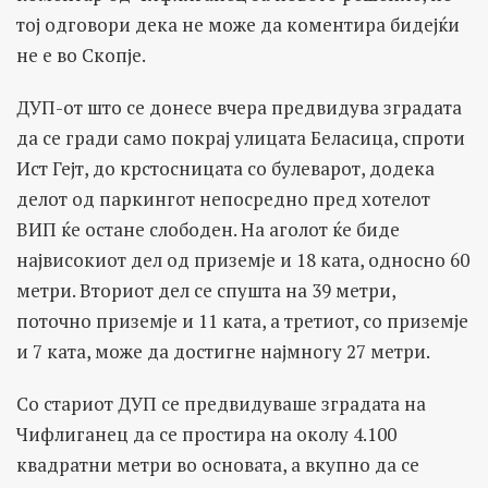
тој одговори дека не може да коментира бидејќи
не е во Скопје.
ДУП-от што се донесе вчера предвидува зградата
да се гради само покрај улицата Беласица, спроти
Ист Гејт, до крстосницата со булеварот, додека
делот од паркингот непосредно пред хотелот
ВИП ќе остане слободен. На аголот ќе биде
највисокиот дел од приземје и 18 ката, односно 60
метри. Вториот дел се спушта на 39 метри,
поточно приземје и 11 ката, а третиот, со приземје
и 7 ката, може да достигне најмногу 27 метри.
Со стариот ДУП се предвидуваше зградата на
Чифлиганец да се простира на околу 4.100
квадратни метри во основата, а вкупно да се