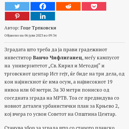
Автор:
Гоце Трпковски
Објавено на 06 јули 2023 во 09:34
Зградата што треба да ја прави градежниот
инвеститор
Ванчо Чифлиганец
, меѓу кампусот
на универзитетот „Св. Кирил и Методиј“ и
трговскиот центар Ист гејт, ќе биде на три дела, од
кои најнискиот ќе има осум, а највисокиот 19
нивоа или 60 метри. За 30 метри пониско од
соседната зграда на МРТВ. Тоа се предвидува со
новиот детален урбанистички план за Крњево 2,
кој вчера го усвои Советот на Општина Центар.
Станува збор за зграда што со старото планско