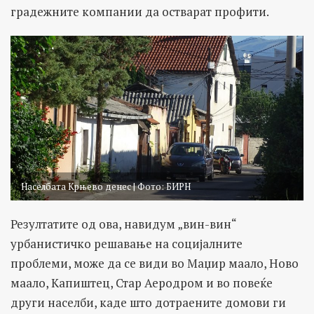
градежните компании да остварат профити.
Населбата Крњево денес | Фото: БИРН
Резултатите од ова, навидум „вин-вин“
урбанистичко решавање на социјалните
проблеми, може да се види во Маџир маало, Ново
маало, Капиштец, Стар Аеродром и во повеќе
други населби, каде што дотраените домови ги