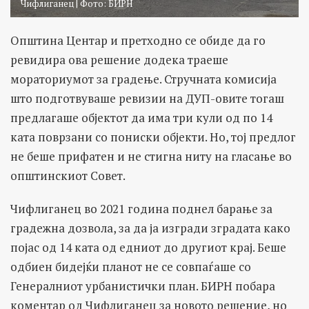
Чифлиганец | Фото: БИРН
Општина Центар и претходно се обиде да го
ревидира ова решение додека траеше
мораториумот за градење. Стручната комисија
што подготвуваше ревизии на ДУП-овите тогаш
предлагаше објектот да има три кули од по 14
ката поврзани со пониски објекти. Но, тој предлог
не беше прифатен и не стигна ниту на гласање во
општинскиот Совет.
Чифлиганец во 2021 година поднел барање за
градежна дозвола, за да ја изгради зградата како
појас од 14 ката од едниот до другиот крај. Беше
одбиен бидејќи планот не се совпаѓаше со
Генералниот урбанистички план. БИРН побара
коментар од Чифлиганец за новото решение, но