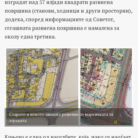
изградат над 57 илјади квадрати развиена
површина (станови, ходници и други простории),
додека, според информациите од Советот,
сегашната развиена површина е намалена за
околу една третина.
Старото и новото планско решение со маркичката за
зградата
Крњево е една од населбите, која, иако се наоѓаат