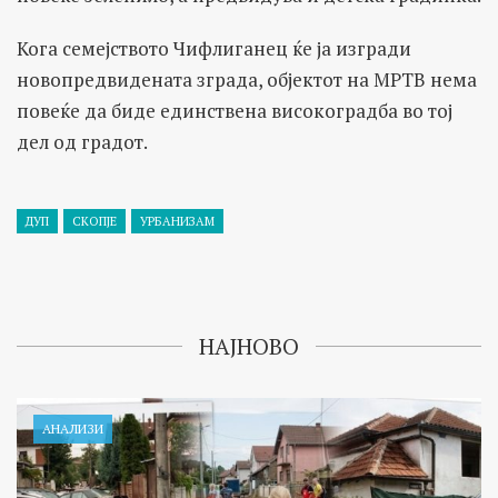
Кога семејството Чифлиганец ќе ја изгради
новопредвидената зграда, објектот на МРТВ нема
повеќе да биде единствена високоградба во тој
дел од градот.
ДУП
СКОПЈЕ
УРБАНИЗАМ
НАЈНОВО
АНАЛИЗИ