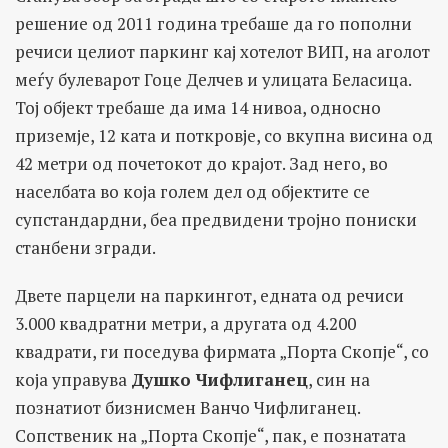
решение од 2011 година требаше да го пополни
речиси целиот паркинг кај хотелот ВИП, на аголот
меѓу булеварот Гоце Делчев и улицата Беласица.
Тој објект требаше да има 14 нивоа, односно
приземје, 12 ката и поткровје, со вкупна висина од
42 метри од почетокот до крајот. Зад него, во
населбата во која голем дел од објектите се
супстандардни, беа предвидени тројно пониски
станбени згради.
Двете парцели на паркингот, едната од речиси
3.000 квадратни метри, а другата од 4.200
квадрати, ги поседува фирмата „Порта Скопје“, со
која управува
Душко Чифлиганец
, син на
познатиот бизнисмен Ванчо Чифлиганец.
Сопственик на „Порта Скопје“, пак, е познатата