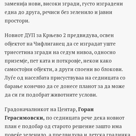
заменија нови, високи згради, густо изградени
една до друга, речиси без зеленило и јавни
простори.
Новиот ДУП за Крњево 2 предвидува, освен
објектот на Чифлиганец да се изградат уште
триесетина згради на седум нивоа, односно
приземје, пет ката и поткровје, некои како
самостојни објекти, а други споени во блокови.
Луѓе од населбата присуствуваа на седницата со
барање конечно да се донесе планот за да може
да си ги подобрат животните услови.
Градоначалникот на Центар,
Горан
Герасимовски,
по седницата рече дека новиот
план е подобар од старото решение зашто има
повеќе зеленило, а предвидува и детска градинка.