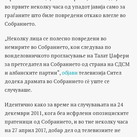
во првите неколку часа од упадот јавија само за
граѓаните што биле повредени откако влегле во
Собранието.
„Неколку лица се полесно повредени во
немирите во Собранието, кои следуваа по
вонделовничкото прогласување на Талат Џафери
за претседател на Собранието од страна на СДСМ
и албанските партии“,
објави
телевизија Сител
додека драмата во Собранието сѐ уште се
случуваше.
Идентично како за време на случувањата на 24
декември 2011, кога беа исфрлени опозициските
пратеници од Собранието, и во тие неколку часа
на 27 април 2017, добар дел од телевизиите не