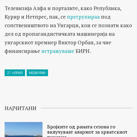
Телевизија Алфа и порталите, како Република,
Курир и Нетпрес, пак, се
прегрупираа
под
сопствеништвото на Унгарци, кои се познати како
дел од пропагандистичката машинерија на
унгарскиот премиер Виктор Орбан, за чие
финансирање
истражуваше
БИРН.
27 АПРИЛ
МЕДИУМИ
НАЈЧИТАНИ
Бројките од раната сезона го
вклучуваат алармот за хрватскиот
туризам