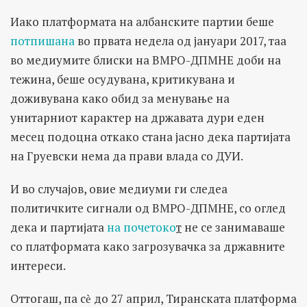
Иако платформата на албанските партии беше
потпишана
во првата недела од јануари 2017, таа
во медиумите блиски на ВМРО-ДПМНЕ доби на
тежина, беше осудувана, критикувана и
доживувана како обид за менување на
унитарниот карактер на државата дури еден
месец подоцна откако стана јасно дека партијата
на Груевски нема да прави влада со ДУИ.
И во случајов, овие медиуми ги следеа
политичките сигнали од ВМРО-ДПМНЕ, со оглед
дека и партијата
на почетоко
т
не се занимаваше
со платформата како загрозувачка за државните
интереси.
Оттогаш, па сѐ до 27 април, Тиранската платформа