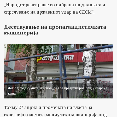
„Народот реагираше во одбрана на државата и
спречување на државниот удар на СДСМ“.
Десеткување на пропагандистичката
машинерија
Дел од медиумите згаснаа, дел се прегрупираа под унгарска
капа
Токму 27 април и промената на власта ја
скастрија големата медиумска машинерија под