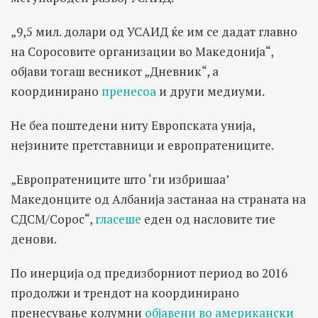
„9,5 мил. долари од УСАИД ќе им се дадат главно
на Соросовите организации во Македонија“,
објави тогаш весникот „Дневник“, а
координирано
пренесоа
и други медиуми.
Не беа поштедени ниту Европската унија,
нејзините претставници и европратениците.
„Европратениците што ‘ги избришаа’
Македонците од Албанија застанаа на страната на
СДСМ/Сорос“,
гласеше
еден од насловите тие
денови.
По инерција од предизборниот период во 2016
продолжи и трендот на координирано
пренесување колумни
објавени во американски