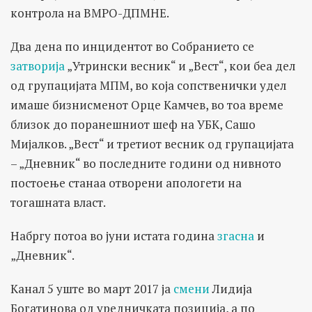
контрола на ВМРО-ДПМНЕ.
Два дена по инцидентот во Собранието се
затворија
„Утрински весник“ и „Вест“, кои беа дел
од групацијата МПМ, во која сопственички удел
имаше бизнисменот Орце Камчев, во тоа време
близок до поранешниот шеф на УБК, Сашо
Мијалков. „Вест“ и третиот весник од групацијата
– „Дневник“ во последните години од нивното
постоење станаа отворени апологети на
тогашната власт.
Набргу потоа во јуни истата година
згасна
и
„Дневник“.
Канал 5 уште во март 2017 ја
смени
Лидија
Богатинова од уредничката позиција, а по