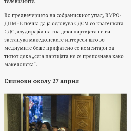
телевизиите.
Во предвечерието на собранискиот упад, ВМРО-
ДПМНЕ почна да ја ословува СДСМ со кратенката
СДС, алудирајќи на тоа дека партијата не ги
застапува македонските интереси што во
медиумите беше прифатено со коментари од
типот дека „сега партијата не се препознава како
македонска“.
Спинови околу 27 април