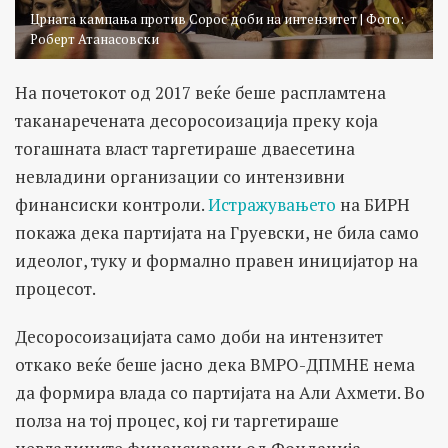
Црната кампања против Сорос доби на интензитет | Фото:
Роберт Атанасовски
На почетокот од 2017 веќе беше распламтена
таканаречената десоросоизација преку која
тогашната власт таргетираше дваесетина
невладини организации со интензивни
финансиски контроли.
Истражувањето
на БИРН
покажа дека партијата на Груевски, не била само
идеолог, туку и формално правен иницијатор на
процесот.
Десоросоизацијата само доби на интензитет
откако веќе беше јасно дека ВМРО-ДПМНЕ нема
да формира влада со партијата на Али Ахмети. Во
полза на тој процес, кој ги таргетираше