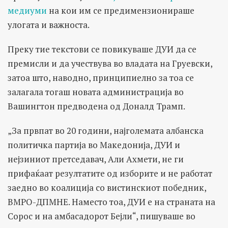
медиуми
на кои им се предимензионираше
улогата и важноста.
Преку тие текстови се повикуваше ДУИ да се
премисли и да учествува во владата на Груевски,
затоа што, наводно, принципиелно за тоа се
залагала тогаш новата администрација во
Вашингтон предводена од Доналд Трамп.
„За првпат во 20 години, најголемата албанска
политичка партија во Македонија, ДУИ и
нејзиниот претседавач, Али Ахмети, не ги
прифаќаат резултатите од изборите и не работат
заедно во коалиција со вистинскиот победник,
ВМРО-ДПМНЕ. Наместо тоа, ДУИ е на страната на
Сорос и на амбасадорот Бејли“, пишуваше во