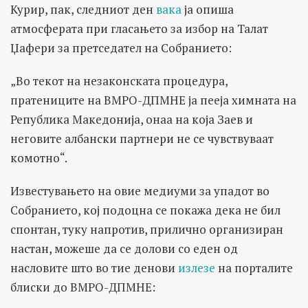
Курир, пак, следниот ден
вака
ја опиша
атмосферата при гласањето за избор на Талат
Џафери за претседател на Собранието:
„Во текот на незаконската процедура,
пратениците на ВМРО-ДПМНЕ ја пееја химната на
Република Македонија, онаа на која Заев и
неговите албански партнери не се чувствуваат
комотно“.
Известувањето на овие медиуми за упадот во
Собранието, кој подоцна се покажа дека не бил
спонтан, туку напротив, прилично организиран
настан, можеше да се долови со еден од
насловите што во тие денови
излезе
на порталите
блиски до ВМРО-ДПМНЕ: