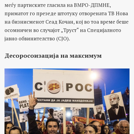
меѓу партиските гласила на ВМРО-ДПМНЕ,
приматот го презеде штотуку отворената ТВ Нова
на бизнисменот Сеад Кочан, кој во тоа време беше
осомничен во случајот „Труст“ на Специјалното
јавно обвинителство (СЈО).
Десоросоизација на максимум