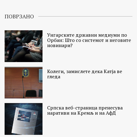
ПОВРЗАНО
Унгарските државни медиуми по
Орбан: Што со системот и неговите
новинари?
Колеги, замислете дека Катја ве
гледа
Српска веб-страница пренесува
наративи на Кремљ и на АфД