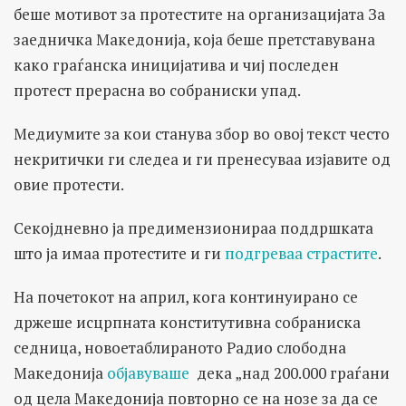
беше мотивот за протестите на организацијата За
заедничка Македонија, која беше претставувана
како граѓанска иницијатива и чиј последен
протест прерасна во собраниски упад.
Медиумите за кои станува збор во овој текст често
некритички ги следеа и ги пренесуваа изјавите од
овие протести.
Секојдневно ја предимензионираа поддршката
што ја имаа протестите и ги
подгреваа страстите
.
На почетокот на април, кога континуирано се
држеше исцрпната конститутивна собраниска
седница, новоетаблираното Радио слободна
Македонија
објавуваше
дека „над 200.000 граѓани
од цела Македонија повторно се на нозе за да се