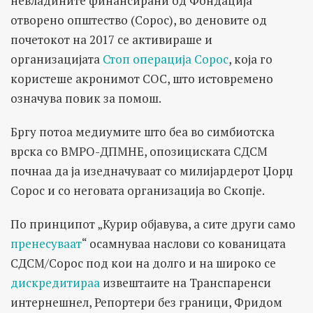
невладините финансирани од Фондација
отворено општество (Сорос), во деновите од
почетокот на 2017 се активираше и
организацијата
Стоп операција Сорос
, која го
користеше акронимот СОС, што истовремено
означува повик за помош.
Бргу потоа медиумите што беа во симбиотска
врска со ВМРО-ДПМНЕ, опозициската СДСМ
почнаа да ја изедначуваат со милијардерот Џорџ
Сорос и со неговата организација во Скопје.
По принципот „Курир објавува, а сите други само
пренесуваат
“ осамнуваа наслови со кованицата
СДСМ/Сорос под кои на долго и на широко се
дискредитираа
извештаите на Транспаренси
интернешнел, Репортери без граници, Фридом