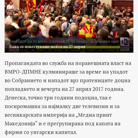
Вака се известуваше ноќта на 27 април
Пропагандата во служба на поранешната власт на
ВМРО-ДПМНЕ кулминираше за време на упадот
во Собранието и нападот врз пратениците доцна
попладнето и вечерта на 27 април 2017 година.
Денеска, точно три години подоцна, таа е
посиромашна за најмалку две телевизии и за
весникарската империја на „Медиа принт
Македонија“ и е прегрупирана под капата на
фирми со унгарски капитал.