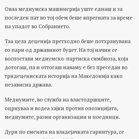
Оваа медиумска машинерија уште еднаш и за
последен пат во тој обем беше впрегната за време
на упадот во Собранието.
Таа цела деценија претходно беше потхранувана
со пари од државниот буџет. На тој начин се
воспостави медиумско-партиска симбиоза, која
дотогаш, па и оттогаш наваму е без преседан во
тридецениската историја на Македонија како
независна држава.
Медиумите, во служба на властодршците,
оцрнуваа и водеа хајки против опозицијата,
медиумите, разни организации и поединци.
Дури по смената на владејачката гарнитура, се