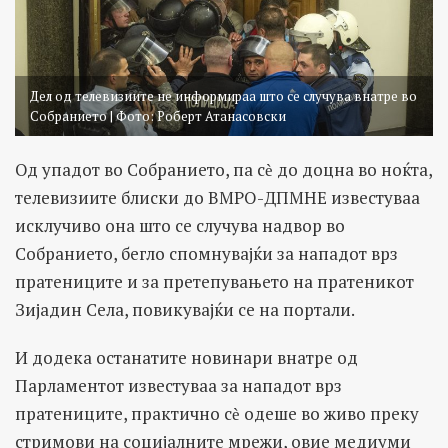
Дел од телевизиите не информираа што се случува внатре во
Собранието | Фото: Роберт Атанасовски
Од упадот во Собранието, па сѐ до доцна во ноќта,
телевизиите блиски до ВМРО-ДПМНЕ известуваа
исклучиво она што се случува надвор во
Собранието, бегло спомнувајќи за нападот врз
пратениците и за претепувањето на пратеникот
Зијадин Села, повикувајќи се на портали.
И додека останатите новинари внатре од
Парламентот известуваа за нападот врз
пратениците, практично сѐ одеше во живо преку
стримови на социјалните мрежи, овие медиуми