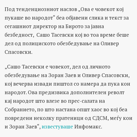
Под тенденциозниот наслов „Ова е човекот кој
пукаше во народот“ беа објавени слика и текст за
сегашниот директор на Бирото за јавна
безбедност, Сашо Тасевски кој во тоа време беше
дел од полициското обезбедување на Оливер
Спасовски.
„Сашо Тасевски е човекот, дел од личното
обезбедување на Зоран Заев и Оливер Спасовски,
кој вечерва извади пиштол со намера да пука кон
народот. Ова предизвика дополнителен револт
кај народот што влезе во прес-салата на
Собранието, по што настана општ хаос во кој беа
повредени неколку пратеници од СДСМ, меѓу кои
и Зоран Заев“,
известуваше
Инфомакс.