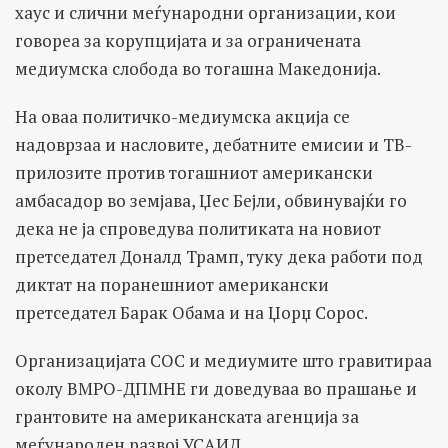
хаус и слични меѓународни организации, кои
говореа за корупцијата и за ограничената
медиумска слобода во тогашна Македонија.
На оваа политичко-медиумска акција се
надоврзаа и насловите, дебатните емисии и ТВ-
прилозите против тогашниот американски
амбасадор во земјава, Џес Бејли, обвинувајќи го
дека не ја спроведува политиката на новиот
претседател Доналд Трамп, туку дека работи под
диктат на поранешниот американски
претседател Барак Обама и на Џорџ Сорос.
Организацијата СОС и медиумите што гравитираа
околу ВМРО-ДПМНЕ ги доведуваа во прашање и
грантовите на американската агенција за
меѓународен развој УСАИД.