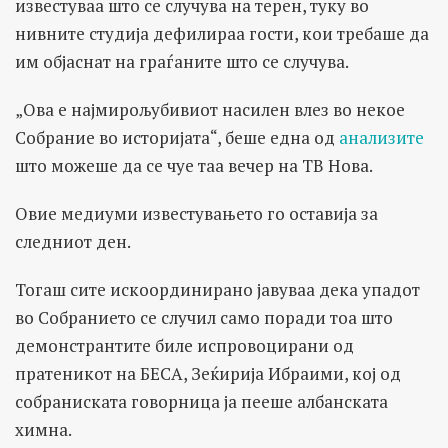
известуваа што се случува на терен, туку во
нивните студија дефилираа гости, кои требаше да
им објаснат на граѓаните што се случува.
„Ова е најмирољубивиот насилен влез во некое
Собрание во историјата“, беше една од
анализите
што можеше да се чуе таа вечер на ТВ Нова.
Овие медиуми известувањето го оставија за
следниот ден.
Тогаш сите искоординирано јавуваа дека упадот
во Собранието се случил само поради тоа што
демонстрантите биле испровоцирани од
пратеникот на БЕСА, Зеќирија Ибраими, кој од
собраниската говорница ја пееше албанската
химна.