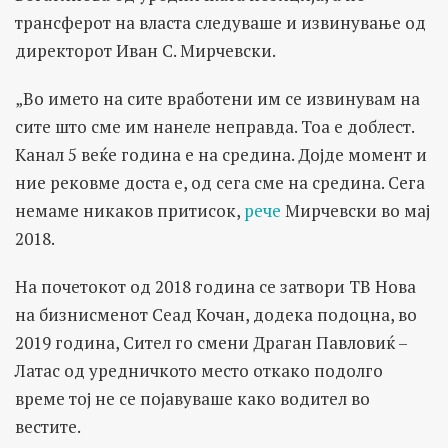
трансферот на власта следуваше и извинување од
директорот Иван С. Мирчевски.
„Во името на сите вработени им се извинувам на
сите што сме им нанеле неправда. Тоа е доблест.
Канал 5 веќе година е на средина. Дојде момент и
ние рековме доста е, од сега сме на средина. Сега
немаме никаков притисок,
рече
Мирчевски во мај
2018.
На почетокот од 2018 година се затвори ТВ Нова
на бизнисменот Сеад Кочан, додека подоцна, во
2019 година, Сител го смени Драган Павловиќ –
Латас од уредничкото место откако подолго
време тој не се појавуваше како водител во
вестите.