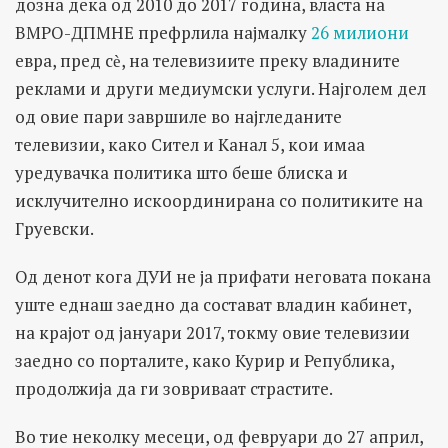
дозна дека од 2010 до 2017 година, власта на
ВМРО-ДПМНЕ префрлила најмалку
26 милиони
евра, пред сѐ, на телевизиите преку владините
реклами и други медиумски услуги. Најголем дел
од овие пари завршиле во најгледаните
телевизии, како Сител и Канал 5, кои имаа
уредувачка политика што беше блиска и
исклучително искоординирана со политиките на
Груевски.
Од денот кога ДУИ не ја прифати неговата покана
уште еднаш заедно да состават владин кабинет,
на крајот од јануари 2017, токму овие телевизии
заедно со порталите, како Курир и Република,
продолжија да ги зовриваат страстите.
Во тие неколку месеци, од февруари до 27 април,