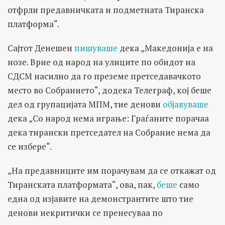
отфрли предавничката и подметната Тиранска
платформа“.
Сајтот Денешен
пишуваше
дека „Македонија е на
нозе. Врие од народ на улиците по обидот на
СДСМ насилно да го преземе претседавачкото
место во Собранието“, додека Телеграф, кој беше
дел од групацијата МПМ, тие денови
објавуваше
дека „Со народ нема играње: Граѓаните порачаа
дека тирански претседател на Собрание нема да
се избере“.
„На предавниците им порачувам да се откажат од
Тиранската платформата“, ова, пак,
беше
само
една од изјавите на демонстрантите што тие
денови некритички се пренесуваа по