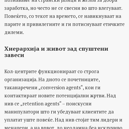
заработка, но често не се свесни во што влегуваат.
Повеќето, со текот на времето, се навикнуваат на
парите и привилегиите и ги потиснуваат етичките
дилеми.
Хиерархија и живот зад спуштени
завеси
Кол-центрите функционираат со строга
организација. На дното се почетниците,
таканаречени „conversion agents“, кои ги
контактираат новите потенцијални жртви. Над
нив се „retention agents“ – поискусни
манипулатори што ги убедуваат клиентите да
уплатат уште повеќе. Над нив стојат тим лидери и
менаџери, а на врвот, до неодамна беа исклучиво