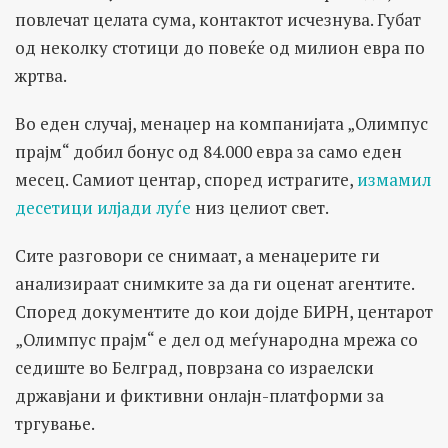
повлечат целата сума, контактот исчезнува. Губат
од неколку стотици до повеќе од милион евра по
жртва.
Во еден случај, менаџер на компанијата „Олимпус
прајм“ добил бонус од 84.000 евра за само еден
месец. Самиот центар, според истрагите,
измамил
десетици илјади луѓе
низ целиот свет.
Сите разговори се снимаат, а менаџерите ги
анализираат снимките за да ги оценат агентите.
Според документите до кои дојде БИРН, центарот
„Олимпус прајм“ е дел од меѓународна мрежа со
седиште во Белград, поврзана со израелски
државјани и фиктивни онлајн-платформи за
тргување.