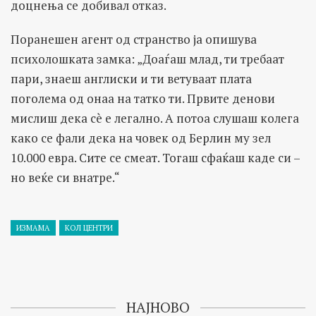
доцнења се добивал отказ.
Поранешен агент од странство ја опишува
психолошката замка: „Доаѓаш млад, ти требаат
пари, знаеш англиски и ти ветуваат плата
поголема од онаа на татко ти. Првите денови
мислиш дека сè е легално. А потоа слушаш колега
како се фали дека на човек од Берлин му зел
10.000 евра. Сите се смеат. Тогаш сфаќаш каде си –
но веќе си внатре.“
ИЗМАМА
КОЛ ЦЕНТРИ
НАЈНОВО