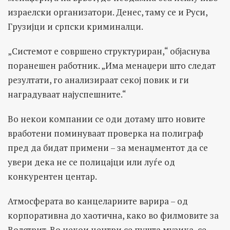
израелски организатори. Денес, таму се и Руси,
Грузијци и српски криминалци.
„Системот е совршено структуриран,“ објаснува
поранешен работник. „Има менаџери што следат
резултати, го анализираат секој повик и ги
наградуваат најуспешните.“
Во некои компании се оди дотаму што новите
вработени поминуваат проверка на полиграф
пред да бидат примени – за менаџментот да се
увери дека не се полицајци или луѓе од
конкурентен центар.
Атмосферата во канцелариите варира – од
корпоративна до хаотична, како во филмовите за
Волстрит. Во некои центри се пушта музика, се