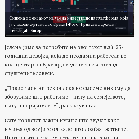
Снимка од екранот на лажна инвестициона платформа, која
ја сподели жртвата во Ирска | Фото: Приватна архива /
Investigate Europe
Јелена (име за потребите на овој текст н.з.), 25-
годишна девојка, која до неодамна работела во
кол-центар на Врачар, сведочи за светот зад
спуштените завеси.
„Првиот ден ни рекоа дека не смееме никому да
зборуваме што работиме – ниту на семејството,
ниту на пријателите“, раскажува таа.
Сите користат лажни имиња што звучат како
имиња од земјите од каде што доаѓаат жртвите.
Прозорците се затемнети, се говори само на