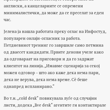
англиски, а канцелариите се опремени
минималистички, да може да се преселат за еден
час.
Јелена ја нашла работата преку оглас на Инфостуд,
популарен онлајн-огласник за работа.
Петдневниот тренинг го завршиле само петмина
од дваесет кандидати. Првите денови учеле како
да одговараат на приговори и да го задржат
клиентот на линија. „Имавме сценарија за секој
можен одговор – што ако каже дека нема пари,
дека не верува, дека нема време. Сè беше
однапред испланирано.“
Во т.н. „cold desk“ повикувала луѓе од случајни
листи, додека „live desk“ агентите ги контактирале