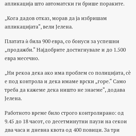
апликација што автоматски ги брише пораките.
„Кога дадов отказ, морав да ја избришам
апликацијата“, вели Јелена.
Платата ѝ била 900 евра, со бонуси за успешни
„продажби.“ Најдобрите достигнувале и до 1.500
евра месечно.
„Ни рекоа дека ако има проблем со полицијата, сè
е под контрола и дека имаме врски „горе.“ Само
треба да кажеме дека ништо не знаеме“, додава
Јелена.
Работното време било строго контролирано: од
9.45 до 18 часот, со десетминутни паузи на секои
два часа и дневна квота од 400 повици. За три