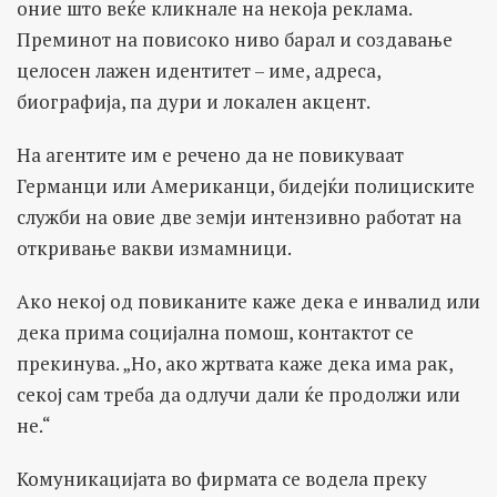
оние што веќе кликнале на некоја реклама.
Преминот на повисоко ниво барал и создавање
целосен лажен идентитет – име, адреса,
биографија, па дури и локален акцент.
На агентите им е речено да не повикуваат
Германци или Американци, бидејќи полициските
служби на овие две земји интензивно работат на
откривање вакви измамници.
Ако некој од повиканите каже дека е инвалид или
дека прима социјална помош, контактот се
прекинува. „Но, ако жртвата каже дека има рак,
секој сам треба да одлучи дали ќе продолжи или
не.“
Комуникацијата во фирмата се водела преку