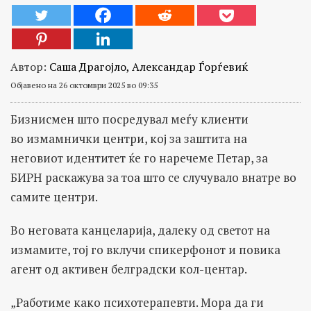
Автор:
Саша Драгојло, Александар Ѓорѓевиќ
Објавено на 26 октомври 2025 во 09:35
Бизнисмен што посредувал меѓу клиенти
во измамнички центри, кој за заштита на
неговиот идентитет ќе го наречеме Петар, за
БИРН раскажува за тоа што се случувало внатре во
самите центри.
Во неговата канцеларија, далеку од светот на
измамите, тој го вклучи спикерфонот и повика
агент од активен белградски кол-центар.
„Работиме како психотерапевти. Мора да ги