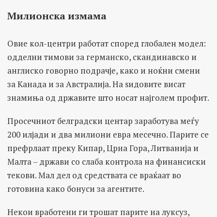
Мил
ионска
измама
Овие кол-центри работат според глобален модел:
одделни тимови за германско, скандинавско и
англиско говорно подрачје, како и ноќни смени
за Канада и за Австралија. На ѕидовите висат
знамиња од државите што носат најголем профит.
Просечниот белградски центар заработува меѓу
200 илјади и два милиони евра месечно. Парите се
префрлаат преку Кипар, Црна Гора, Литванија и
Малта – држави со слаба контрола на финансиски
текови. Мал дел од средствата се враќаат во
готовина како бонуси за агентите.
Некои вработени ги трошат парите на луксуз,