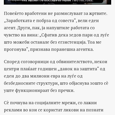
Повеќето вработени не размислуваат за жртвите.
„Заработката е побрза од совеста“, вели еден
агент. Други, пак, ја напуштиле работата со
чувство на вина: „Сфатив дека зедов пари од луѓе
што можеби останале без егзистенција. Тоа ме
прогонува“, признава поранешна агентка.
Според соговорници од обвинителството, некои
центри плаќаат годишен „данок на заштита“ од
еден до два милиони евра на луѓе од
безбедносните структури, што објаснува зошто сè
уште функционираат без пречки.
Сè почнува на социјалните мрежи, со лажни
реклами во кои се користат ликови на познати