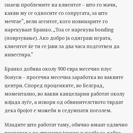
знаеш проблемите на клиентот – што го мачи,
какви му се односите со сопругата, за што
мечтае“, вели агентот, кого новинарите го
нарекуваат Бранко. „Тоа се нарекува bonding
(поврзување). Ако добро ја одиграш играта,
клиентот ќе ти се јави за два часа подготвен да
инвестира.“
Бранко добива околу 900 евра месечно плус
бонуси – просечна месечна заработка во ваквите
центри. Според проценките, во Белград,
моментално, во вакви канцеларии работат околу
илјада луѓе, а извори од обвинителството тврдат
дека бројот е можеби и седумпати поголем.
Младите што работат таму, обично имаат одлично
познавање на странски јазици и желба за добра