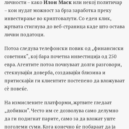
личности – како
Илон Маск
или некој политичар
– кои нудат можност за брза заработка преку
инвестирање во криптовалути. Со еден клик,
жртвата стигнува до веб-страница каде што остава
лични податоци.
Потоа следува телефонски повик од „финансиски
советник“, кој бара почетна инвестиција од 250
евра. Агентите потоа почнуваат долги разговори,
стекнувајќи доверба, создавајќи близина и
притискајќи ги клиентите постепено да вложуваат
сè повеќе.
На измислените платформи, жртвите гледаат
„добивки“. Често им се дозволува само делумно
да ги подигнат парите, само за да вложат уште
поголеми суми. Кога конечно ќе побараат да ја