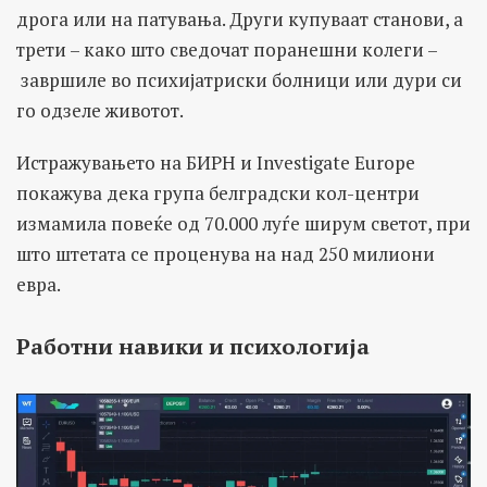
дрога или на патувања. Други купуваат станови, а
трети – како што сведочат поранешни колеги –
завршиле во психијатриски болници или дури си
го одзеле животот.
Истражувањето на БИРН и Investigate Europe
покажува дека група белградски кол-центри
измамила повеќе од 70.000 луѓе ширум светот, при
што штетата се проценува на над 250 милиони
евра.
Работни навики и психологија