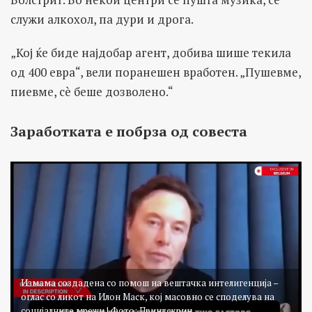
служи алкохол, па дури и дрога.
„Кој ќе биде најдобар агент, добива шише текила
од 400 евра“, вели поранешен вработен. „Пушевме,
пиевме, сè беше дозволено.“
Заработката
е побрз
а
од совеста
Измама создадена со помош на вештачка интелигенција –
оглас со ликот на Илон Маск, кој масовно се споделува на
социјалните мрежи | Фото: Принтскрин