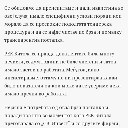
Се обидовме да преиспитаме и дали навистина во
овој случај имало специфични услови поради кои
морало да се прескокне подолгата тендерска
процедура и да се најде чистач по брза и помалку
транспарентна постапка.
РЕК Битола се правда дека лентите биле многу
нечисти, седум години не биле чистени и затоа
имало застои во работата. Меѓутоа, иако
инсистиравме, оттаму не ни презентираа какви
било показатели од кои може да се увериме дека
имало пречки во работата.
Нејасна е потребата од оваа брза постапка и
поради тоа што во моментот кога РЕК Битола
преговарала со „СВ-Инвест“ и со другите фирми,