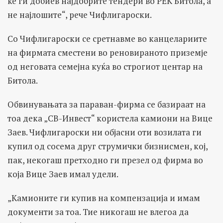
ќе ги добиев најдобрите тендери во РЕК Битола, а
не најлошите“, рече Чифлигароски.
Со Чифлигароски се сретнавме во канцелариите
на фирмата сместени во реновираното приземје
од неговата семејна куќа во строгиот центар на
Битола.
Обвинувањата за параван-фирма се базираат на
тоа дека „СВ-Инвест“ користела камиони на Вице
Заев. Чифлигароски ни објасни оти возилата ги
купил од сосема друг струмички бизнисмен, кој,
пак, некогаш претходно ги презел од фирма во
која Вице Заев имал удели.
„Камионите ги купив на компензација и имам
документи за тоа. Тие никогаш не влегоа да