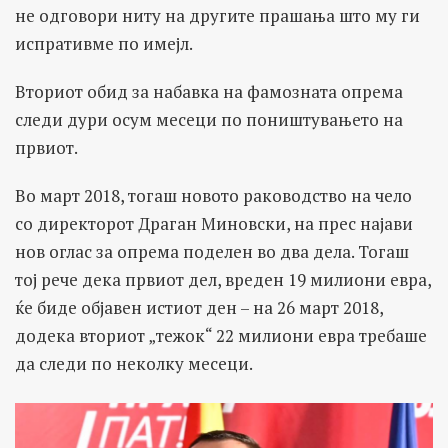
не одговори ниту на другите прашања што му ги
испративме по имејл.
Вториот обид за набавка на фамозната опрема
следи дури осум месеци по поништувањето на
првиот.
Во март 2018, тогаш новото раководство на чело
со директорот Драган Миновски, на прес најави
нов оглас за опрема поделен во два дела. Тогаш
тој рече дека првиот дел, вреден 19 милиони евра,
ќе биде објавен истиот ден – на 26 март 2018,
додека вториот „тежок“ 22 милиони евра требаше
да следи по неколку месеци.