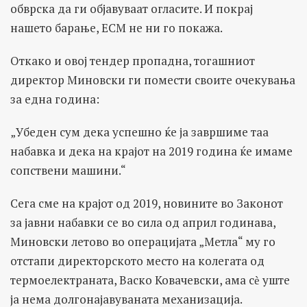
обврска да ги објавуваат огласите. И покрај
нашето барање, ЕСМ не ни го покажа.
Откако и овој тендер пропадна, тогашниот
директор Миновски ги помести своите очекувања
за една година:
„Убеден сум дека успешно ќе ја завршиме таа
набавка и дека на крајот на 2019 година ќе имаме
сопствени машини.“
Сега сме на крајот од 2019, новините во Законот
за јавни набавки се во сила од април годинава,
Миновски летово во операцијата „Метла“ му го
отстапи директорското место на колегата од
термоелектраната, Васко Ковачевски, ама сѐ уште
ја нема долгонајавуваната механизација.