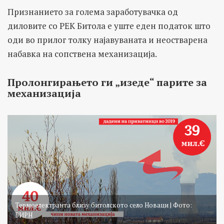
Признанието за голема заработувачка од
диловите со РЕК Битола е уште еден податок што
оди во прилог толку најавуваната и неостварена
набавка на сопствена механизација.
Пролонгирањето ги „изеде“ парите за
механизација
Термоелектранта близу битолското село Новаци | Фото:
БИРН