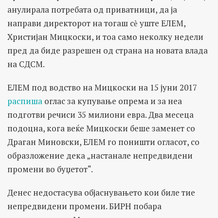
анулирала потребата од приватници, да ја
направи директорот на тогаш сѐ уште ЕЛЕМ,
Христијан Мицкоски, и тоа само неколку недели
пред да биде разрешен од страна на новата влада
на СДСМ.
ЕЛЕМ под водство на Мицкоски на 15 јуни 2017
распиша
оглас за купување опрема и за неа
подготви речиси 35 милиони евра. Два месеца
подоцна, кога веќе Мицкоски беше заменет со
Драган Миновски, ЕЛЕМ го поништи огласот, со
образложение дека „настанале непредвидени
промени во буџетот“.
Денес недостасува објаснувањето кои биле тие
непредвидени промени. БИРН побара