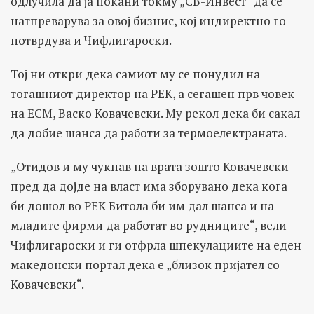
одлучила да ја покани токму „СВ-Инвест“ да се
натпреварува за овој бизнис, кој индиректно го
потврдува и Чифлигароски.
Тој ни откри дека самиот му се понудил на
тогашниот директор на РЕК, а сегашен прв човек
на ЕСМ, Васко Ковачевски. Му рекол дека би сакал
да добие шанса да работи за термоелектраната.
„Отидов и му чукнав на врата зошто Ковачевски
пред да дојде на власт има зборувано дека кога
би дошол во РЕК Битола би им дал шанса и на
младите фирми да работат во рудниците“, вели
Чифлигароски и ги отфрла шпекулациите на еден
македонски портал дека е „близок пријател со
Ковачевски“.