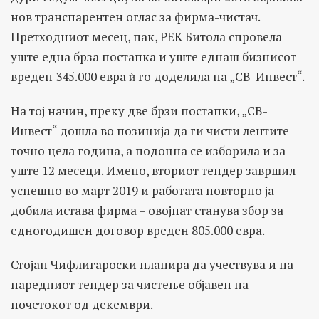
нов транспарентен оглас за фирма-чистач.
Претходниот месец, пак, РЕК Битола спровела
уште една брза постапка и уште еднаш бизнисот
вреден 345.000 евра ѝ го доделила на „СВ-Инвест“.
На тој начин, преку две брзи постапки, „СВ-
Инвест“ дошла во позиција да ги чисти лентите
точно цела година, а подоцна се изборила и за
уште 12 месеци. Имено, вториот тендер завршил
успешно во март 2019 и работата повторно ја
добила истава фирма – овојпат станува збор за
едногодишен договор вреден 805.000 евра.
Стојан Чифлигароски планира да учествува и на
наредниот тендер за чистење објавен на
почетокот од декември.