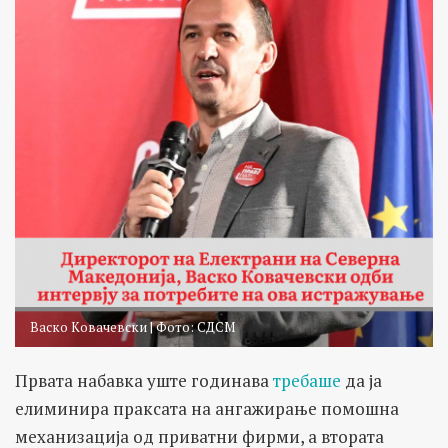
Васко Ковачевски | Фото: СДСМ
Првата набавка уште годинава
требаше
да ја
елиминира праксата на ангажирање помошна
механизација од приватни фирми, а втората