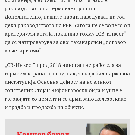
раководството на термоелектраната.
Дополнително, нашите наоди наведуваат на тоа
дека раководството на РЕК Битола не се водело од
критериуми кога ја поканило токму „СВ-инвест“
да се натпреварува за овој таканаречен „договор
во четири очи“.
„СВ-Инвест“ пред 2018 никогаш не работела за
термоелектраната, ниту, пак, за која било државна
институција. Основна дејност на нејзиниот
сопственик Стојан Чифлигароски била и уште е
трговијата со цемент и со армирано железо, како
и градба и продажба на објекти.