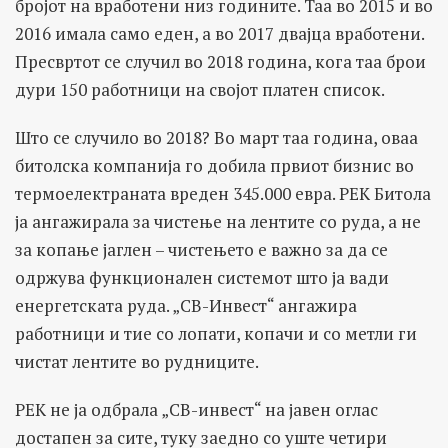
бројот на вработени низ годините. Таа во 2015 и во
2016 имала само еден, а во 2017 двајца вработени.
Пресвртот се случил во 2018 година, кога таа брои
дури 150 работници на својот платен список.
Што се случило во 2018? Во март таа година, оваа
битолска компанија го добила првиот бизнис во
термоелектраната вреден 345.000 евра. РЕК Битола
ја ангажирала за чистење на лентите со руда, а не
за копање јаглен – чистењето е важно за да се
одржува функционален системот што ја вади
енергетската руда. „СВ-Инвест“ ангажира
работници и тие со лопати, копачи и со метли ги
чистат лентите во рудниците.
РЕК не ја одбрала „СВ-инвест“ на јавен оглас
достапен за сите, туку заедно со уште четири