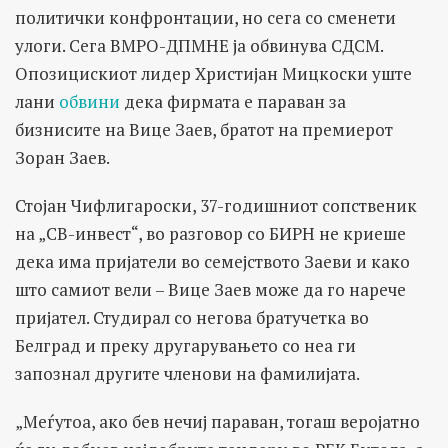
политички конфронтации, но сега со сменети
улоги. Сега ВМРО-ДПМНЕ ја обвинува СДСМ.
Опозицискиот лидер Христијан Мицкоски уште
лани
обвини
дека фирмата е параван за
бизнисите на Вице Заев, братот на премиерот
Зоран Заев.
Стојан Чифлигароски, 37-годишниот сопственик
на „СВ-инвест“, во разговор со БИРН не криеше
дека има пријатели во семејството Заеви и како
што самиот вели – Вице Заев може да го нарече
пријател. Студирал со негова братучетка во
Белград и преку другарувањето со неа ги
запознал другите членови на фамилијата.
„Меѓутоа, ако бев нечиј параван, тогаш веројатно