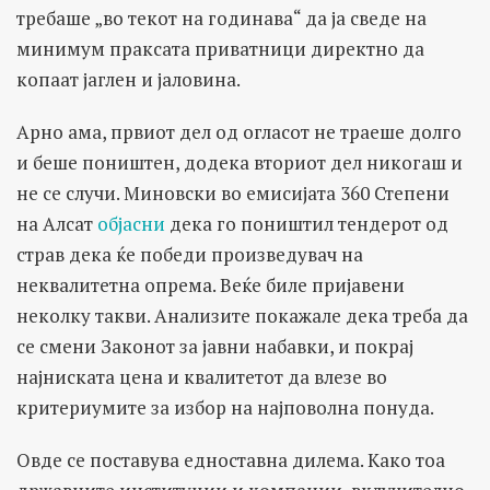
требаше „во текот на годинава“ да ја сведе на
минимум праксата приватници директно да
копаат јаглен и јаловина.
Арно ама, првиот дел од огласот не траеше долго
и беше поништен, додека вториот дел никогаш и
не се случи. Миновски во емисијата 360 Степени
на Алсат
објасни
дека го поништил тендерот од
страв дека ќе победи произведувач на
неквалитетна опрема. Веќе биле пријавени
неколку такви. Анализите покажале дека треба да
се смени Законот за јавни набавки, и покрај
најниската цена и квалитетот да влезе во
критериумите за избор на најповолна понуда.
Овде се поставува едноставна дилема. Како тоа