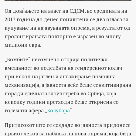
Од доаѓањето на власт на СДСМ, во средината на
2017 година до денес поништени се два огласа за
купување на најавуваната опрема, а резултатот од
пролонгирањата повторно е изразен во многу
милиони евра.
„Бомбите“ несомнено открија политичка
вмешаност во поделбата на тендерскиот колач
при ископ на јаглен и ангажирање помошна
механизација, а јавноста веќе беше сензитивирана
поради сличната злоупотреба во Србија, која
неколку години претходно беше откриена со
големата афера „
Колубара
“.
Притисокот што се создаде во јавноста придонесе
првиот чекор за набавка на нова опрема, која би ја