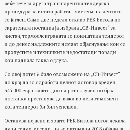
веќе течела друга транспарентна тендерска
процедура за истата работа – чистење на лентите
со јаглен. Само две недели откако РЕК Битола по
скратената постапка ја избрала „СВ-Инвест“ за
чистач, термоелектраната го поништила тендерот
и до денес надлежните немаат објаснување кои се
пропустите и техничките недостатоци поради
кои паднала таква одлука.
Со овој потег ѝ било овозможено на „СВ-Инвест“
до крај да го одработи целиот договор вреден
345.000 евра, зашто договорот склучен по брза
постапка престанува да важи во истиот момент
кога тендерот би бил успешен.
Останува нејасно и зошто РЕК Битола потоа чекала
дури седум месеци, па во октомври 2018 објавила