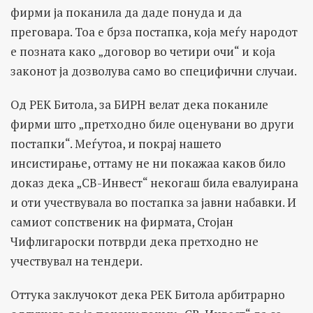
фирми ја поканила да даде понуда и да
преговара. Тоа е брза постапка, која меѓу народот
е позната како „договор во четири очи“ и која
законот ја дозволува само во специфични случаи.
Од РЕК Битола, за БИРН велат дека поканиле
фирми што „претходно биле оценувани во други
постапки“. Меѓутоа, и покрај нашето
инсистирање, оттаму не ни покажаа каков било
доказ дека „СВ-Инвест“ некогаш била евалуирана
и оти учествувала во постапка за јавни набавки. И
самиот сопственик на фирмата, Стојан
Чифлигароски потврди дека претходно не
учествувал на тендери.
Оттука заклучокот дека РЕК Битола арбитрарно