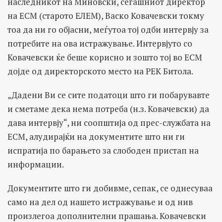
наследникот на Миновски, сегашниот директор
на ЕСМ (старото ЕЛЕМ), Васко Ковачевски токму
тоа да ни го објасни, меѓутоа тој одби интервју за
потребите на ова истражување. Интервјуто со
Ковачевски ќе беше корисно и зошто тој во ЕСМ
дојде од директорското место на РЕК Битола.
„Дадени Ви се сите податоци што ги побарувавте
и сметаме дека нема потреба (н.з. Ковачевски) да
дава интервју“, ни соопштија од прес-службата на
ЕСМ, алудирајќи на документите што ни ги
испратија по барањето за слободен пристап на
информации.
Документите што ги добивме, сепак, се однесуваа
само на дел од нашето истражување и од нив
произлегоа дополнителни прашања. Ковачевски