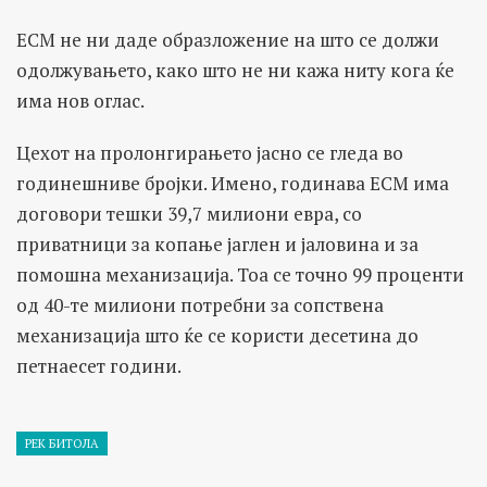
ЕСМ не ни даде образложение на што се должи
одолжувањето, како што не ни кажа ниту кога ќе
има нов оглас.
Цехот на пролонгирањето јасно се гледа во
годинешниве бројки. Имено, годинава ЕСМ има
договори тешки 39,7 милиони евра, со
приватници за копање јаглен и јаловина и за
помошна механизација. Тоа се точно 99 проценти
од 40-те милиони потребни за сопствена
механизација што ќе се користи десетина до
петнаесет години.
РЕК БИТОЛА