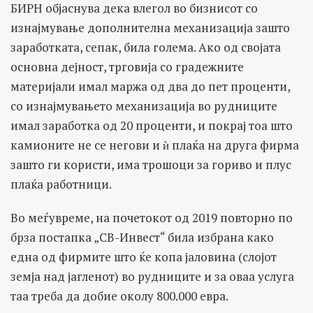
БИРН објаснува дека влегол во бизнисот со
изнајмување дополнителна механизација зашто
заработката, сепак, била голема. Ако од својата
основна дејност, трговија со градежните
материјали имал маржа од два до пет проценти,
со изнајмувањето механизација во рудниците
имал заработка од 20 проценти, и покрај тоа што
камионите не се негови и ѝ плаќа на друга фирма
зашто ги користи, има трошоци за гориво и плус
плаќа работници.
Во меѓувреме, на почетокот од 2019 повторно по
брза постапка „СВ-Инвест“ била избрана како
една од фирмите што ќе копа јаловина (слојот
земја над јагленот) во рудниците и за оваа услуга
таа треба да добие околу 800.000 евра.