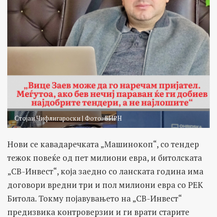
Стојан Чифлигароски | Фото: БИРН
Нови се кавадаречката „Машинокоп“, со тендер
тежок повеќе од пет милиони евра, и битолската
„СВ-Инвест“, која заедно со ланската година има
договори вредни три и пол милиони евра со РЕК
Битола. Токму појавувањето на „СВ-Инвест“
предизвика контроверзии и ги врати старите