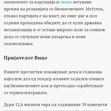
опонентите за корупција и
силно
ветуваше
прекин на релацијата со бизнисмените. Меѓутоа,
откако партијата е на власт, во овие две и пол
години пропаднаа обидите да се купи државна
механизација и се остави широко поле за сомнеж
дека се случуваат нови пазарења и нови
задоволувања.
Пријателот Вице
Нашите пресметки покажуваат дека и годинава
најголем дел од тендер-колачот за јаглен отишол
кај бизнисмените кои и претходно соработувале
со термоелектраната.
Дури 12,6 милион евра од годишниве 39 наменети