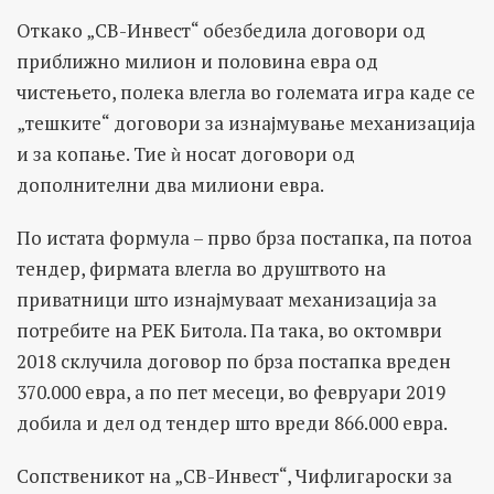
Откако „СВ-Инвест“ обезбедила договори од
приближно милион и половина евра од
чистењето, полека влегла во големата игра каде се
„тешките“ договори за изнајмување механизација
и за копање. Тие ѝ носат договори од
дополнителни два милиони евра.
По истата формула – прво брза постапка, па потоа
тендер, фирмата влегла во друштвото на
приватници што изнајмуваат механизација за
потребите на РЕК Битола. Па така, во октомври
2018 склучила договор по брза постапка вреден
370.000 евра, а по пет месеци, во февруари 2019
добила и дел од тендер што вреди 866.000 евра.
Сопственикот на „СВ-Инвест“, Чифлигароски за