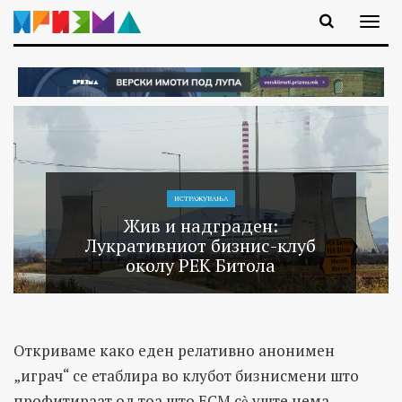
ИСТРАЖУВАЊA
Жив и надграден:
Лукративниот бизнис-клуб
околу РЕК Битола
Откриваме како еден релативно анонимен
„играч“ се етаблира во клубот бизнисмени што
профитираат од тоа што ЕСМ сѐ уште нема