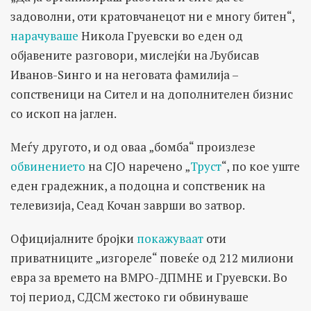
задоволни, оти кратовчанецот ни е многу битен“,
нарачуваше
Никола Груевски во еден од
објавените разговори, мислејќи на Љубисав
Иванов-Ѕинго и на неговата фамилија –
сопственици на Сител и на дополнителен бизнис
со ископ на јаглен.
Меѓу другото, и од оваа „бомба“ произлезе
обвинението
на СЈО наречено „
Труст
“, по кое уште
еден градежник, а подоцна и сопственик на
телевизија, Сеад Кочан заврши во затвор.
Официјалните бројки
покажуваат
оти
приватниците „изгореле“ повеќе од 212 милиони
евра за времето на ВМРО-ДПМНЕ и Груевски. Во
тој период, СДСМ жестоко ги обвинуваше