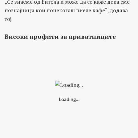
„Се знаеме од Битола и може да се каже дека сме
познајници кои понекогаш пиеле кафе“, додава
тој.
Високи профити за приватниците
Loading…