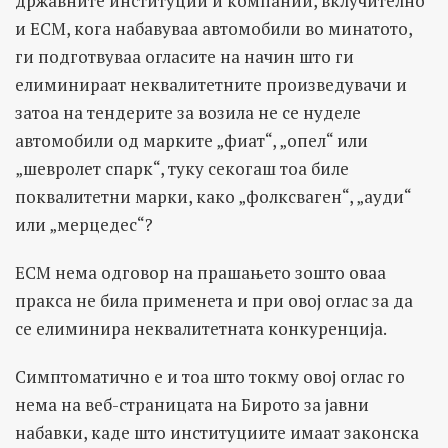
државните институции и компании, вклучително
и ЕСМ, кога набавуваа автомобили во минатото,
ги подготвуваа огласите на начин што ги
елиминираат неквалитетните произведувачи и
затоа на тендерите за возила не се нуделе
автомобили од марките „фиат“, „опел“ или
„шевролет спарк“, туку секогаш тоа биле
поквалитетни марки, како „фолксваген“, „ауди“
или „мерцедес“?
ЕСМ нема одговор на прашањето зошто оваа
пракса не била применета и при овој оглас за да
се елиминира неквалитетната конкуренција.
Симптоматично е и тоа што токму овој оглас го
нема на веб-страницата на Бирото за јавни
набавки, каде што институциите имаат законска