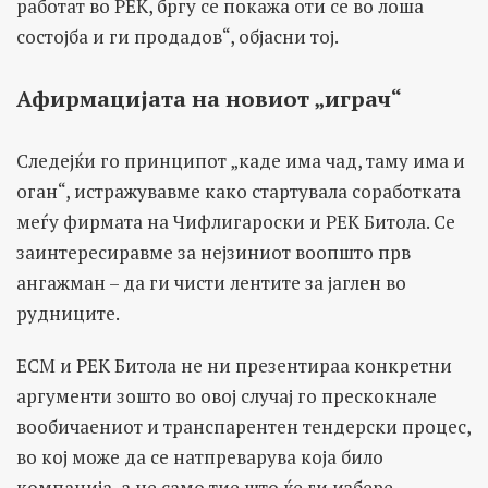
работат во РЕК, бргу се покажа оти се во лоша
состојба и ги продадов“, објасни тој.
Афирмацијата на новиот „играч“
Следејќи го принципот „каде има чад, таму има и
оган“, истражувавме како стартувала соработката
меѓу фирмата на Чифлигароски и РЕК Битола. Се
заинтересиравме за нејзиниот воопшто прв
ангажман – да ги чисти лентите за јаглен во
рудниците.
ЕСМ и РЕК Битола не ни презентираа конкретни
аргументи зошто во овој случај го прескокнале
вообичаениот и транспарентен тендерски процес,
во кој може да се натпреварува која било
компанија, а не само тие што ќе ги избере