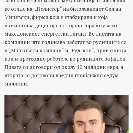
за ископ и за помошна механизација отишол или
ќе отиде кај „Пелистер“ на битолчанецот Силјан
Мицевски, фирма која е етаблирана и која
изминатава деценија постојано соработува со
македонскиот енергетски гигант. Во листата на
компании што годинава работат во рудниците се
и „Марковски компани“ и „Руд-коп“, приватници
кои и претходнo работеле во рудниците за јаглен.
Првата со договори од околу 10 милиони евра, а
втората со договори вредни приближно седум
милиони.