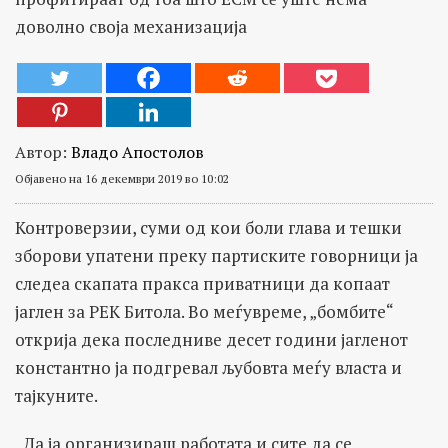
доволно своја механизација
Автор:
Владо Апостолов
Објавено на 16 декември 2019 во 10:02
Контроверзии, суми од кои боли глава и тешки
зборови упатени преку партиските говорници ја
следеа скапата пракса приватници да копаат
јаглен за РЕК Битола. Во меѓувреме, „бомбите“
открија дека последниве десет години јагленот
константно ја подгревал љубовта меѓу власта и
тајкуните.
„Да ја организираш работата и сите да се