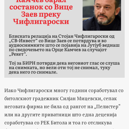
Иако Чифлигароски многу години соработувал со
битолскиот градежник Силјан Мицевски, сепак
неговата фирма не била од рангот на „Пелистер“
или на другите приватници што една деценија
соработуваа со РЕК Битола и тоа го отсликува