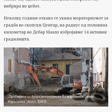
вибрира во џебот.
Неколку години откако се укина мораториумот за
градба во скопски Центар, на радиус од половина
километар во Дебар Маало избројавме 14 активни
градилишта.
„Проблемот со бучавата останува на маргините“, вели
Марковска | Фото: БИРН