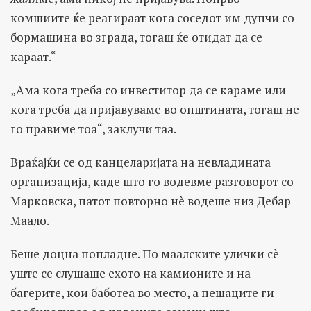
комшиите ќе реагираат кога соседот им дупчи со
бормашина во зграда, тогаш ќе отидат да се
караат.“
„Ама кога треба со инвеститор да се караме или
кога треба да пријавуваме во општината, тогаш не
го правиме тоа“, заклучи таа.
Враќајќи се од канцеларијата на невладината
организација, каде што го водевме разговорот со
Марковска, патот повторно нè водеше низ Дебар
Маало.
Беше доцна попладне. По маалските улички сè
уште се слушаше ехото на камионите и на
багерите, кои баботеа во место, а пешаците ги