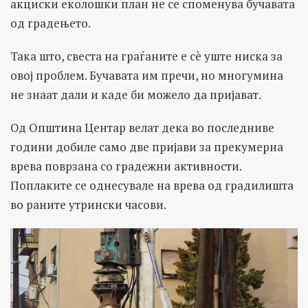
акциски еколошки план не се споменува бучавата
од градењето.
Така што, свеста на граѓаните е сè уште ниска за
овој проблем. Бучавата им пречи, но многумина
не знаат дали и каде би можело да пријават.
Од Општина Центар велат дека во последниве
години добиле само две пријави за прекумерна
врева поврзана со градежни активности.
Поплаките се однесувале на врева од градилишта
во раните утрински часови.