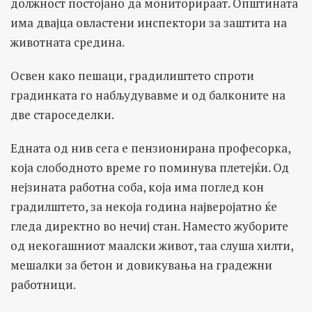
должност постојано да мониторираат. Општината
има двајца овластени инспектори за заштита на
животната средина.
Освен како пешаци, градилиштето спроти
градинката го набљудувавме и од балконите на
две староседелки.
Едната од нив сега е пензионирана професорка,
која слободното време го поминува плетејќи. Од
нејзината работна соба, која има поглед кон
градилштето, за некоја година најверојатно ќе
гледа директно во нечиј стан. Наместо жуборите
од некогашниот маалски живот, таа слуша хилти,
мешалки за бетон и довикувања на градежни
работници.