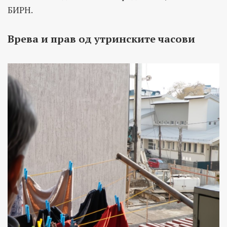
БИРН.
Врева и прав од утринските часови