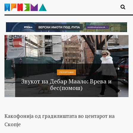
РЕПОРТАЖИ
Звукот на Дебар Маало: Врева и
бес(помош)
Какофонија од градилиштата во центарот на
Скопје