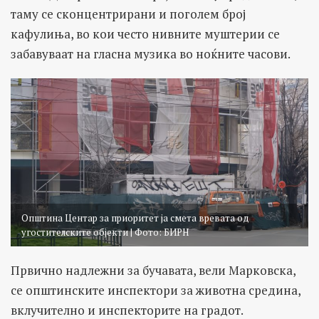
таму се сконцентрирани и поголем број
кафулиња, во кои често нивните муштерии се
забавуваат на гласна музика во ноќните часови.
Општина Центар за приоритет ја смета вревата од
угостителските објекти | Фото: БИРН
Првично надлежни за бучавата, вели Марковска,
се општинските инспектори за животна средина,
вклучително и инспекторите на градот.