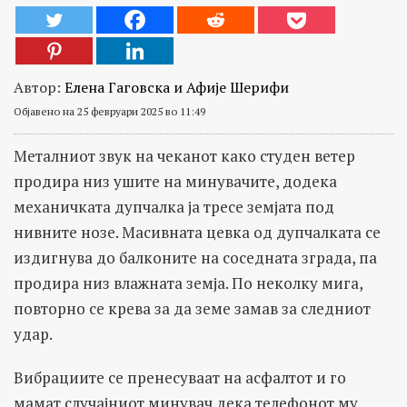
Автор:
Елена Гаговска и Афије Шерифи
Објавено на 25 февруари 2025 во 11:49
Металниот звук на чеканот како студен ветер
продира низ ушите на минувачите, додека
механичката дупчалка ја тресе земјата под
нивните нозе. Масивната цевка од дупчалката се
издигнува до балконите на соседната зграда, па
продира низ влажната земја. По неколку мига,
повторно се крева за да земе замав за следниот
удар.
Вибрациите се пренесуваат на асфалтот и го
мамат случајниот минувач дека телефонот му