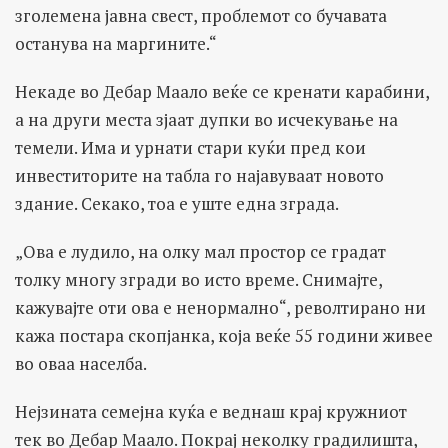
зголемена јавна свест, проблемот со бучавата
останува на маргините.“
Некаде во Дебар Маало веќе се кренати карабини,
а на други места зјаат дупки во исчекување на
темели. Има и урнати стари куќи пред кои
инвеститорите на табла го најавуваат новото
здание. Секако, тоа е уште една зграда.
„Ова е лудило, на олку мал простор се градат
толку многу згради во исто време. Снимајте,
кажувајте оти ова е ненормално“, револтирано ни
кажа постара скопјанка, која веќе 55 години живее
во оваа населба.
Нејзината семејна куќа е веднаш крај кружниот
тек во Дебар Маало. Покрај неколку градилишта,