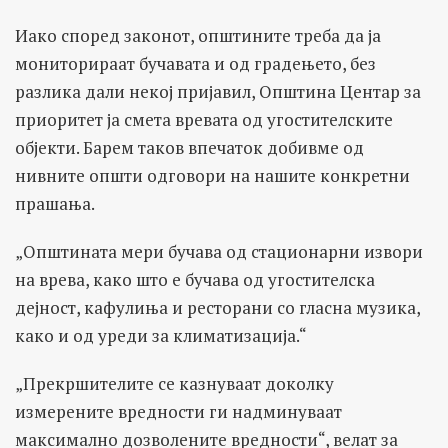
Иако според законот, општините треба да ја
мониторираат бучавата и од градењето, без
разлика дали некој пријавил, Општина Центар за
приоритет ја смета вревата од угостителските
објекти. Барем таков впечаток добивме од
нивните општи одговори на нашите конкретни
прашања.
„Општината мери бучава од стационарни извори
на врева, како што е бучава од угостителска
дејност, кафулиња и ресторани со гласна музика,
како и од уреди за климатизација.“
„Прекршителите се казнуваат доколку
измерените вредности ги надминуваат
максимално дозволените вредности“, велат за