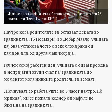
„Имаше вегетација, а сега е бетонска џунгла“, се потсети 76-
годишната Цвета | Фото: БИРН
Наутро кога родителите ги оставаат децата во
градинката „13 Ноември“ во Дебар Маало, улицата
кај оваа установа често е веќе блокирана од
камион или од друга машинерија.
Речиси секој работен ден, улицата е одвај проодна
и непријатни звуци ечат кај градинката до
моментот кога нивните родители ги земаат.
„Почнуваат со работа уште во 8 часот наутро. Нè
мрднаа“, ни се пожали келнер од кафуле во
близина на градинката.