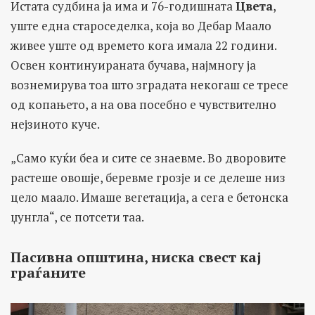
Истата судбина ја има и 76-годишната
Цвета
,
уште една староседелка, која во Дебар Маало
живее уште од времето кога имала 22 години.
Освен континуираната бучава, најмногу ја
вознемирува тоа што зградата некогаш се тресе
од копањето, а на ова посебно е чувствително
нејзиното куче.
„Само куќи беа и сите се знаевме. Во дворовите
растеше овошје, беревме грозје и се делеше низ
цело маало. Имаше вегетација, а сега е бетонска
џунгла“, се потсети таа.
Пасивна општина, ниска свест кај
граѓаните