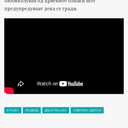
заобиколуваа од црвените ознаки што
предупредуваат дека се гради.
БУЧАВА
ГРАДЕЊЕ
ДЕБАР МААЛО
ОПШТИНА ЦЕНТАР