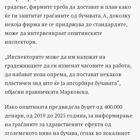
градење, фирмите треба да достават и план како
ќе ги заштитат граѓаните од бучавата. А, доколку
некоја фирма не се придржува до стандардите,
може да интервенираат општинските
инспектори.
„Инспекторите може да им наложат на
градежниците да ги изменат часовите на работа,
да набават нова опрема, да постават некаков
пластичен ѕид што ќе ја апсорбира бучавата“,
објасни правничката Марковска.
Иако општината предвидела буџет од 400.000
денари, од 2019 до 2025 година, за информирање
на граѓаните за здравствените ефекти од
зголеменото ниво на бучава, сепак во локалниот