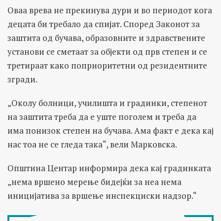
Оваа врева не прекинува дури и во периодот кога
децата би требало да спијат. Според Законот за
заштита од бучава, образовните и здравствените
установи се сметаат за објекти од прв степен и се
третираат како поприоритетни од резидентните
згради.
„Околу болници, училишта и градинки, степенот
на заштита треба да е уште поголем и треба да
има понизок степен на бучава. Ама факт е дека кај
нас тоа не се гледа така“, вели Марковска.
Општина Центар информира дека кај градинката
„нема вршено мерење бидејќи за неа нема
иницијатива за вршење инспекциски надзор.“