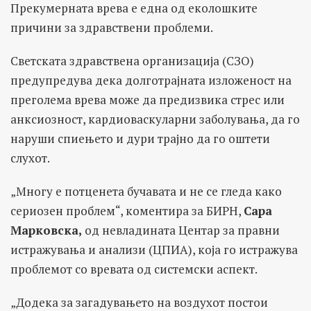
Прекумерната врева е една од еколошките
причини за здравствени проблеми.
Светската здравствена организација (СЗО)
предупредува дека долготрајната изложеност на
преголема врева може да предизвика стрес или
анксиозност, кардиоваскуларни заболувања, да го
наруши спиењето и дури трајно да го оштети
слухот.
„Многу е потценета бучавата и не се гледа како
сериозен проблем“, коментира за БИРН,
Сара
Марковска
,
од невладината Центар за правни
истражувања и анализи (ЦПИА), која го истражува
проблемот со вревата од системски аспект.
„Додека за загадувањето на воздухот постои