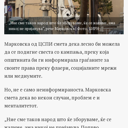
„Ние сме таков народ што ќе зборуваме, ќе се жалиме, ама
никој не пријавува“, рече Марковска | Фото: БИРН
Марковска од ЦСПИ смета дека лесно би можела
да се подигне свеста со кампања, преку која
општината би ги информирала граѓаните за
своите права преку флаери, социјалните мрежи
или медиумите.
Но, не е само неинформираноста. Марковска
смета дека во некои случаи, проблем е и
менталитетот.
„Ние сме таков народ што ќе зборуваме, ќе се
жалиме, ама никој не пријавува. Попрво