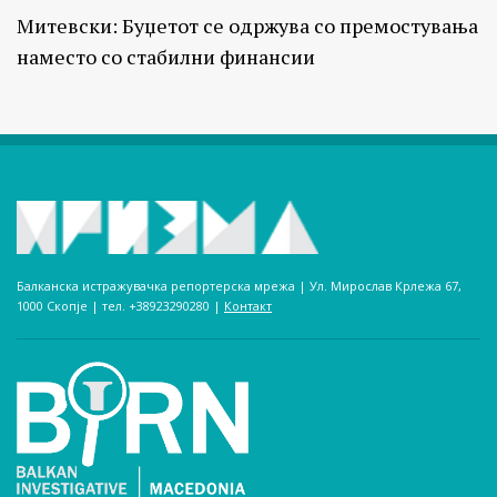
Митевски: Буџетот се одржува со премостувања
наместо со стабилни финансии
Балканска истражувачка репортерска мрежа | Ул. Мирослав Крлежа 67,
1000 Скопје | тел. +38923290280­ |
Контакт