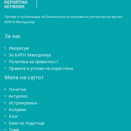
Призма е публикација на Балканската истражувачка репортерска мрежа
(БИРН) Македонија
За нас
Импресум
Зa БИРН Македонија
Политика на приватност
Правила и услови на користење
Мапа на сајтот
Почетна
Актуелно
Истражувањa
Колумни
Блог
Бази на податоци
Теми