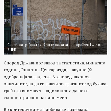
Свеста на граѓаните е сè уште ниска за овој проблем | Фото:
БИРН
Според Државниот завод за статистика, минатата
година, Општина Центар издала вкупно 92
одобренија за градење. А, според законот,
општините, за да ги заштитат граѓаните од бучава,
треба да внимават градилиштата да не се
сконцентрирани на едно место.
Во критериумите за добивање дозвола за