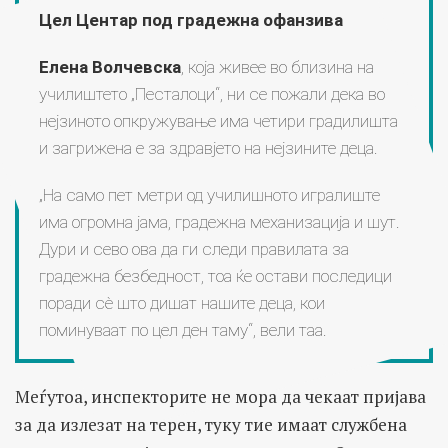
Цел Центар под градежна офанзива
Елена Волчевска
, која живее во близина на
училиштето „Песталоци“, ни се пожали дека во
нејзиното опкружување има четири градилишта
и загрижена е за здравјето на нејзините деца.
„На само пет метри од училишното игралиште
има огромна јама, градежна механизација и шут.
Дури и сево ова да ги следи правилата за
градежна безбедност, тоа ќе остави последици
поради сè што дишат нашите деца, кои
поминуваат по цел ден таму“, вели таа.
Меѓутоа, инспекторите не мора да чекаат пријава
за да излезат на терен, туку тие имаат службена