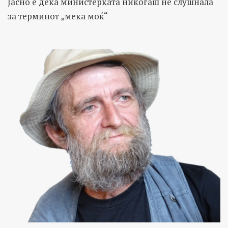
Јасно е дека министерката никогаш не слушнала
за терминот „мека моќ“