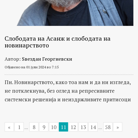
Слободата на Асанж и слободата на
новинарството
Автор:
Ѕвездан Георгиевски
Објавено на 01 јули 2024 во 7:15
Пн. Новинарството, како тоа нам и да ни изгледа,
не потклекнува, без оглед на репресивните
системски решенија и неиздржливите притисоци
«
1
...
8
9
10
11
12
13
14
...
58
»