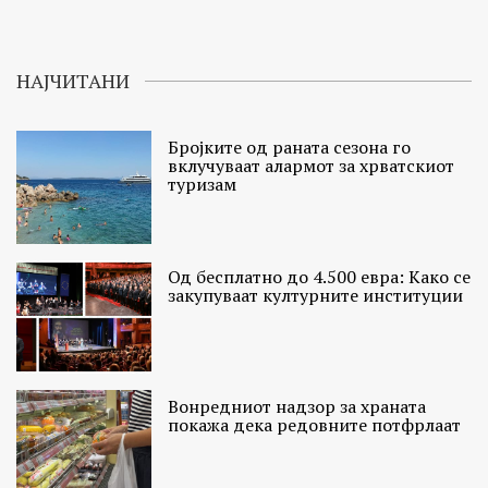
НАЈЧИТАНИ
Бројките од раната сезона го
вклучуваат алармот за хрватскиот
туризам
Од бесплатно до 4.500 евра: Како се
закупуваат културните институции
Вонредниот надзор за храната
покажа дека редовните потфрлаат