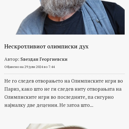
Нескротливиот олимписки дух
Автор:
Ѕвездан Георгиевски
Објавено на 29 јули 2024 во 7:44
Не го следев отворањето на Олимписките игри во
Париз, како што не ги следев ниту отворањата на
Олимписките игри во последните, па сигурно
најмалку две децении. Не затоа што...