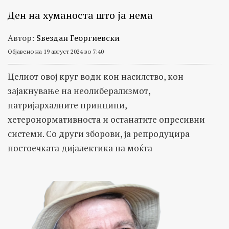
Ден на хуманоста што ја нема
Автор:
Ѕвездан Георгиевски
Објавено на 19 август 2024 во 7:40
Целиот овој круг води кон насилство, кон
зајакнување на неолиберализмот,
патријархалните принципи,
хетеронормативноста и останатите опресивни
системи. Со други зборови, ја репродуцира
постоечката дијалектика на моќта