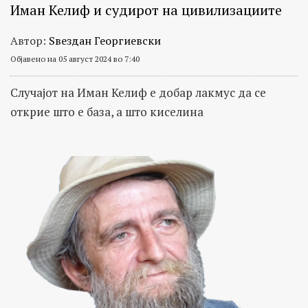
Иман Келиф и судирот на цивилизациите
Автор:
Ѕвездан Георгиевски
Објавено на 05 август 2024 во 7:40
Случајот на Иман Келиф е добар лакмус да се
открие што е база, а што киселина