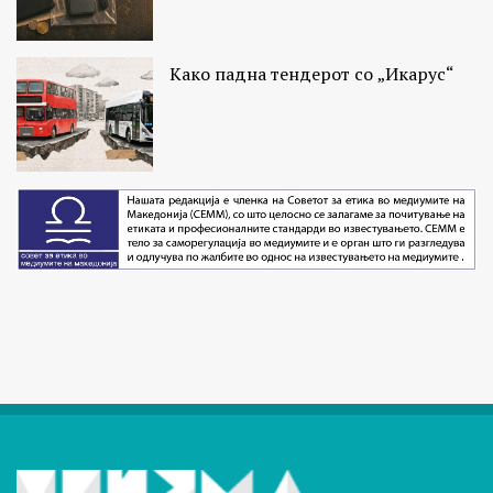
Како падна тендерот со „Икарус“