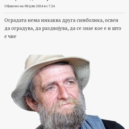
Објавено на 08 јули 2024 во 7:24
Оградата нема никаква друга симболика, освен
да оградува, да раздвојува, да се знае кое е и што
е чие