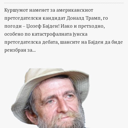
Куршумот наменет за американскиот
претседателски кандидат Доналд Трамп, го
погоди – Џозеф Бајден! Иако и претходно,
особено по катастрофалната јунска
претседателска дебата, шансите на Бајден да биде
реизбран за...