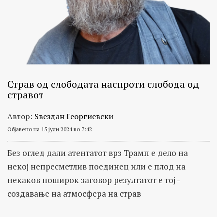
Страв од слободата наспроти слобода од
стравот
Автор:
Ѕвездан Георгиевски
Објавено на 15 јули 2024 во 7:42
Без оглед дали атентатот врз Трамп е дело на
некој непресметлив поединец или е плод на
некаков поширок заговор резултатот е тој -
создавање на атмосфера на страв