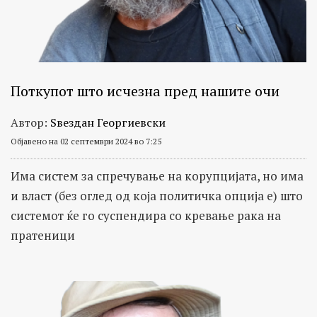
Поткупот што исчезна пред нашите очи
Автор:
Ѕвездан Георгиевски
Објавено на 02 септември 2024 во 7:25
Има систем за спречување на корупцијата, но има
и власт (без оглед од која политичка опција е) што
системот ќе го суспендира со кревање рака на
пратеници