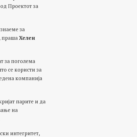
од Проектот за
ознаеме за
, праша
Хелен
ат за поголема
то се користи за
редена компанија
кријат парите и да
вање на
.
ски интегритет,