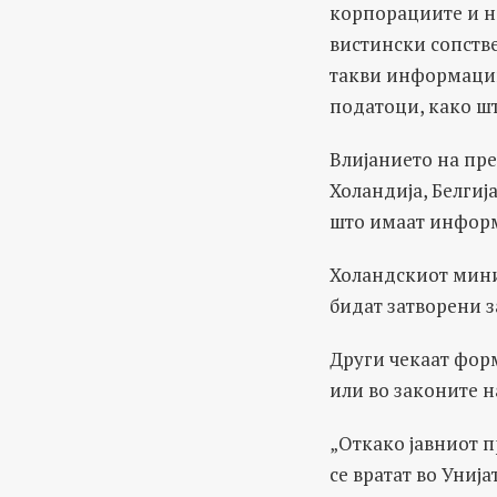
корпорациите и на
вистински сопстве
такви информации
податоци, како шт
Влијанието на пре
Холандија, Белгиј
што имаат информ
Холандскиот мин
бидат затворени з
Други чекаат фор
или во законите н
„Откако јавниот п
се вратат во Униј