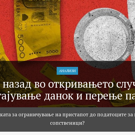
АНАЛИЗИ
 назад во откривањето слу
тајување данок и перење п
ката за ограничување на пристапот до податоците за
сопственици?