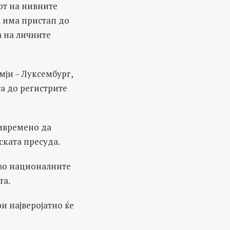
от на нивните
а има пристап до
 на личните
мји – Луксембург,
та до регистрите
ивремено да
ската пресуда.
 во националните
та.
и најверојатно ќе