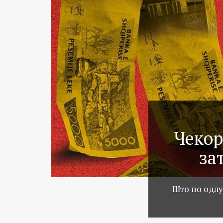
Чекор
за
Што по одлу