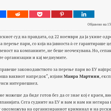
Објавено на 13
скиот суд на правдата, од 22 ноември да ја укине одр
а перење пари, со која на јавноста ѝ се гарантираше 
веност на компаниите, не беше неочекувана. Но, сепа
те организации и кај медиумите.
правеше законодавството за перење пари во ЕУ најпр
риша ваквиот напредок“, изјави
Маира Мартини
, екс
енси интернешнел.
не можеше да биде готов без да се знае кој е краен, в
панијата. Сега судиите на ЕУ и вам и нам ни негираа
у овозможува на организираниот криминал и на руск