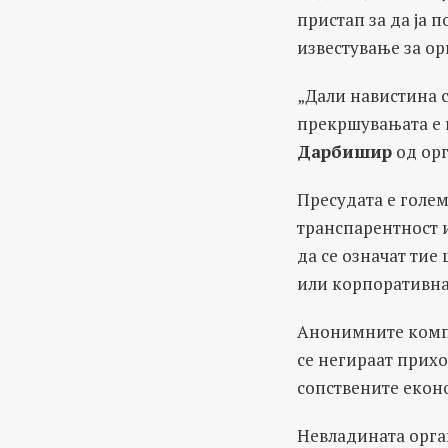
пристап за да ја 
известување за о
„Дали навистина с
прекршувањата е 
Дарбишир
од орг
Пресудата е голем
транспарентност и
да се означат тие
или корпоративна
Анонимните компан
се негираат прихо
сопствените екон
Невладината орга