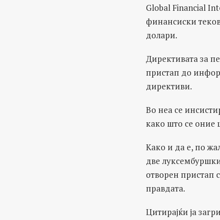
Global Financial I
финансиски текови
долари.
Директивата за пе
пристап до инфор
директиви.
Во неа се инсисти
како што се оние
Како и да е, по ж
две луксембуршки 
отворен пристап с
правдата.
Цитирајќи ја загр