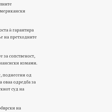
алните
 американски
оста ѝ гарантира
е на претходните
е за сопственост,
инансиски измами.
г, поднесени од
а оваа одредба за
скиот суд на
обврски на