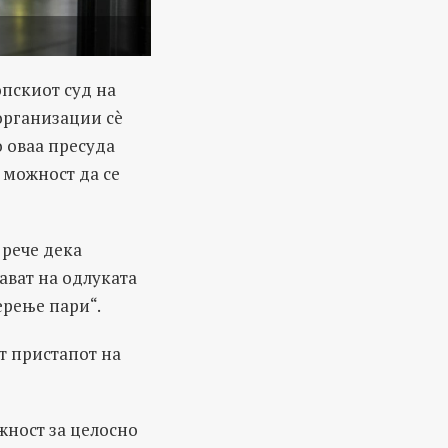
опскиот суд на
организации сè
о оваа пресуда
 можност да се
 рече дека
ават на одлуката
ерење пари“.
т пристапот на
жност за целосно