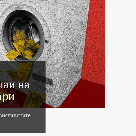
чаи на
ари
 вистинските