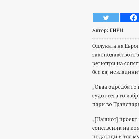
Автор:
БИРН
Одлуката на Европ
законодавството з
регистри на сопст
бес кај невладини
„Оваа одредба го 
судот сега го изб
пари во Транспар
„[Нашиот] проект 
сопственик на ком
податоци и тоа м