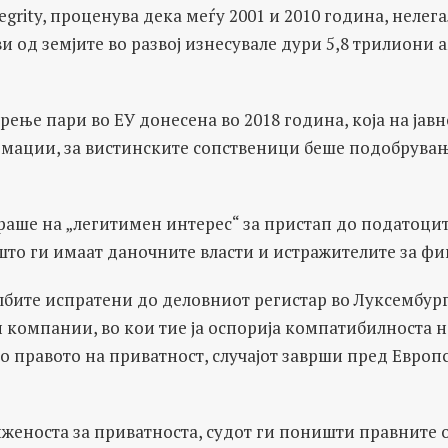
ntegrity, проценува дека меѓу 2001 и 2010 година, нелег
 од земјите во развој изнесувале дури 5,8 трилиони
рење пари во ЕУ донесена во 2018 година, која на јавн
мации, за вистинските сопственици беше подобрувањ
раше на „легитимен интерес“ за пристап до податоцит
 што ги имаат даночните власти и истражителите за ф
албите испратени до деловниот регистар во Луксембур
компании, во кои тие ја оспорија компатибилноста н
о правото на приватност, случајот заврши пред Европ
иженоста за приватноста, судот ги поништи правните 