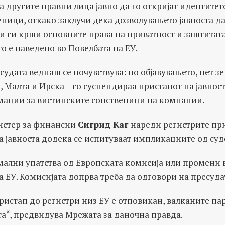
 другите правни лица јавно да го откријат идентитет
ници, откако заклучи дека дозволувањето јавноста д
 ги крши основните права на приватност и заштитата
о е наведено во Повелбата на ЕУ.
судата веднаш се почувствува: по објавувањето, пет зе
а, Малта и Ирска – го суспендираа пристапот на јавнос
ации за вистинските сопственици на компании.
истер за финансии
Сигрид Каг
нареди регистрите пр
а јавноста додека се испитуваат импликациите од суд
мални упатства од Европската комисија или промени
а ЕУ. Комисијата допрва треба да одговори на пресуда
ристап до регистри низ ЕУ е отповикан, валканите пар
ата“, предвидува Мрежата за даночна правда.