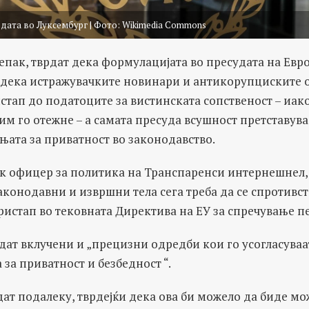
дата во Луксембург | Фото: Wikimedia Commons
епак, тврдат дека формулацијата во пресудата на Евр
 дека истражувачките новинари и антикорупциските 
стап до податоците за вистинската сопственост – иак
им го отежне – а самата пресуда всушност претставува
њата за приватност во законодавство.
ок офицер за политика на Транспаренси интернешнел,
аконодавни и извршни тела сега треба да се спротивст
пристап во тековната Директива на ЕУ за спречување п
идат вклучени и „прецизни одредби кои го усогласуваа
 за приватност и безбедност “.
дат подалеку, тврдејќи дека ова би можело да биде мо