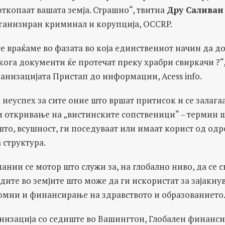
поткопаат вашата земја. Страшно“, твитна
Дру Саливан
рганизиран криминал и корупција, OCCRP.
е враќаме во фазата во која единствениот начин да д
кога документи ќе протечат преку храбри свиркачи ?“
анизацијата Пристап до информации, Acess info.
 неуспех за сите оние што вршат притисок и се залага
 откривање на „вистинските сопственици“ – термин ш
 што, всушност, ги поседуваат или имаат корист од од
 структура.
ии се мотор што служи за, на глобално ниво, да се с
дите во земјите што може да ги искористат за зајакну
омии и финансирање на здравството и образованието
низација со седиште во Вашингтон, Глобален финанси