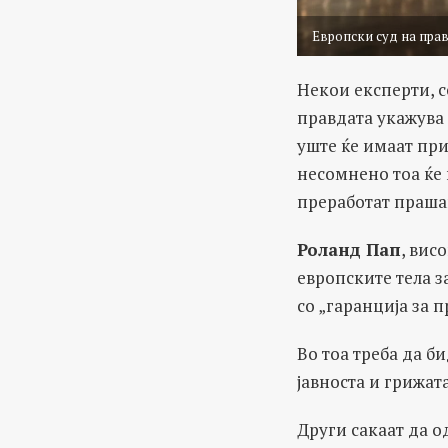
Европски суд на прав
Некои експерти, с
правдата укажува
уште ќе имаат при
несомнено тоа ќе 
преработат праша
Роланд Пап
, вис
европските тела з
со „гаранција за 
Во тоа треба да б
јавноста и грижата
Други сакаат да о