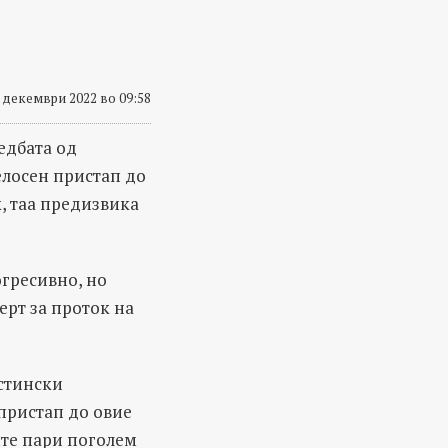
 декември 2022 во 09:58
едбата од
целосен пристап до
к, таа предизвика
огресивно, но
перт за проток на
истински
 пристап до овие
ите пари поголем