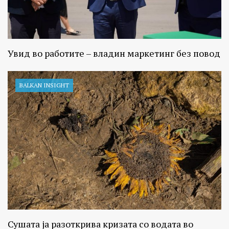
Увид во работите – владин маркетинг без повод
BALKAN INSIGHT
Сушата ја разоткрива кризата со водата во