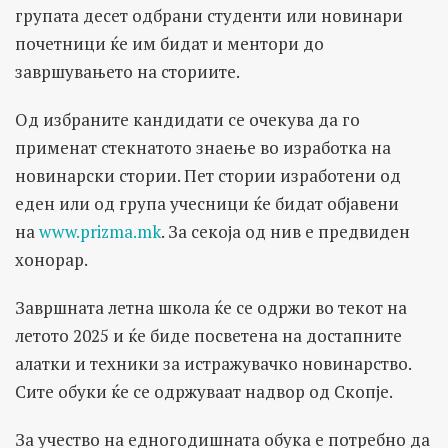
групата десет одбрани студенти или новинари
почетници ќе им бидат и ментори до
завршувањето на сториите.
Oд избраните кандидати се очекува да го
применат стекнатото знаење во изработка на
новинарски стории. Пет стории изработени од
еден или од група учесници ќе бидат објавени
на
www.prizma.mk
. За секоја од нив е предвиден
хонорар.
Завршната летна школа ќе се одржи во текот на
летото 2025 и ќе биде посветена на достапните
алатки и техники за истражувачко новинарство.
Сите обуки ќе се одржуваат надвор од Скопје.
За учество на едногодишната обука е потребно да