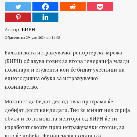
Автор:
БИРН
Објавено на 29 јули 2024 во 11:08
Балканската истражувачка репортерска мрежа
(БИРН) објавува повик за втора генерација млади
новинари и студенти кои ќе бидат учесници на
едногодишна обука за истражувачко
новинарство.
Можност да бидат дел од оваа програма ќе
добијат десет кандидати. Тие ќе минат низ серија
обуки и со помош на ментори од БИРН ќе ги
изработат своите први истражувачки стории, за
што ќе добијат финансиска поддршка.