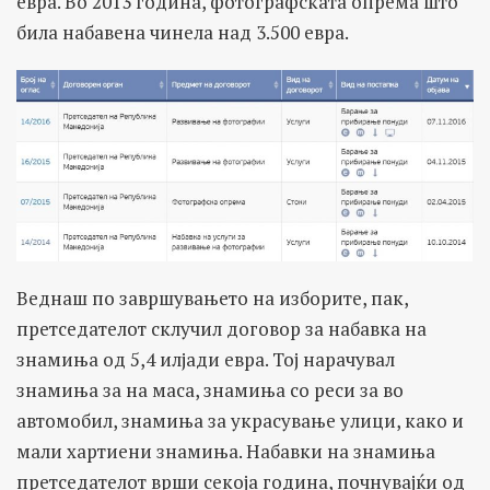
евра. Во 2013 година, фотографската опрема што
била набавена чинела над 3.500 евра.
Веднаш по завршувањето на изборите, пак,
претседателот склучил договор за набавка на
знамиња од 5,4 илјади евра. Тој нарачувал
знамиња за на маса, знамиња со реси за во
автомобил, знамиња за украсување улици, како и
мали хартиени знамиња. Набавки на знамиња
претседателот врши секоја година, почнувајќи од