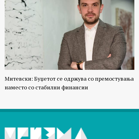
Митевски: Буџетот се одржува со премостувања
наместо со стабилни финансии