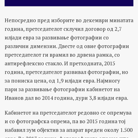
Непосредно пред изборите во декември минатата
година, претседателот склучил договор од 2,7
илјади евра за развивање фотографии со
различни димензии. Двесте од овие фотографии
претседателот ги врамил во дрвена рамка, со
антирефлексно стакло. И претходната, 2015
година, претседателот развивал фотографии, но
за пониска цена, од 1,9 илјади евра. Најмногу
пари за развивање фотографии кабинетот на
Иванов дал во 2014 година, дури 3,8 илјади евра.
Кабинетот на претседателот редовно се опремува
и со фотографска опрема, па во 2015 година тој
набавил зум објектив за апарат вреден околу 1.500