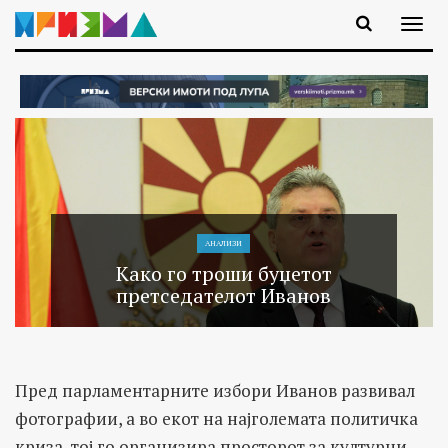
АНАЛИЗИ
Како го троши буџетот
претседателот Иванов
Пред парламентарните избори Иванов развивал
фотографии, а во екот на најголемата политичка
криза, тој го организира просторот за културни