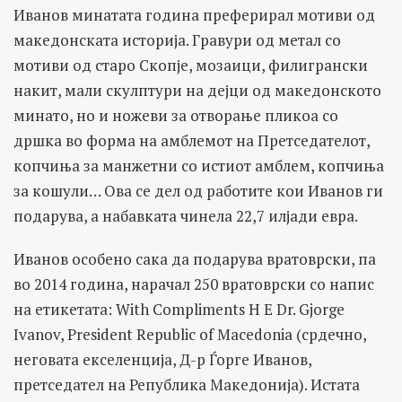
Иванов минатата година преферирал мотиви од
македонската историја. Гравури од метал со
мотиви од старо Скопје, мозаици, филигрански
накит, мали скулптури на дејци од македонското
минато, но и ножеви за отворање пликоа со
дршка во форма на амблемот на Претседателот,
копчиња за манжетни со истиот амблем, копчиња
за кошули… Ова се дел од работите кои Иванов ги
подарува, а набавката чинела 22,7 илјади евра.
Иванов особено сака да подарува вратоврски, па
во 2014 година, нарачал 250 вратоврски со напис
на етикетата: With Compliments H E Dr. Gjorge
Ivanov, President Republic of Macedonia (срдечно,
неговата екселенција, Д-р Ѓорге Иванов,
претседател на Република Македонија). Истата