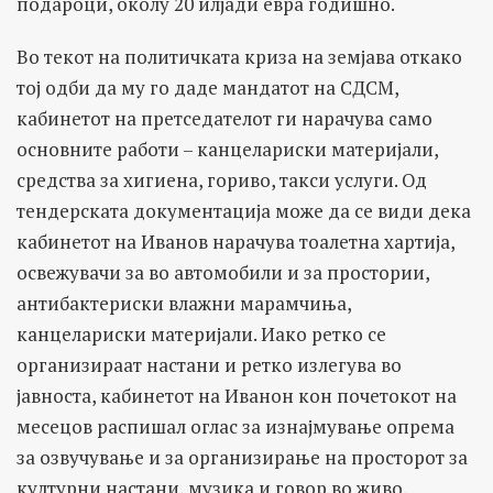
подароци, околу 20 илјади евра годишно.
Во текот на политичката криза на земјава откако
тој одби да му го даде мандатот на СДСМ,
кабинетот на претседателот ги нарачува само
основните работи – канцелариски материјали,
средства за хигиена, гориво, такси услуги. Од
тендерската документација може да се види дека
кабинетот на Иванов нарачува тоалетна хартија,
освежувачи за во автомобили и за простории,
антибактериски влажни марамчиња,
канцелариски материјали. Иако ретко се
организираат настани и ретко излегува во
јавноста, кабинетот на Иванон кон почетокот на
месецов распишал оглас за изнајмување опрема
за озвучување и за организирање на просторот за
културни настани, музика и говор во живо.