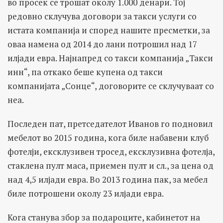
во просек се трошат околу 1.000 денари. Тој
редовно склучува договори за такси услуги со
истата компанија и според нашите пресметки, за
оваа намена од 2014 до лани потрошил над 17
илјади евра. Најнапред со такси компанија „Такси
инн“, па откако беше купена од такси
компанијата „Сонце“, договорите се склучуваат со
неа.
Последен пат, претседателот Иванов го подновил
мебелот во 2015 година, кога биле набавени клуб
фотелји, ексклузивен тросед, ексклузивна фотелја,
стаклена пулт маса, приемен пулт и сл., за цена од
над 4,5 илјади евра. Во 2013 година пак, за мебел
биле потрошени околу 23 илјади евра.
Кога станува збор за подароците, кабинетот на