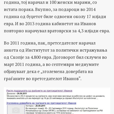
година, тој нарачал и 100 женски марами, со
истата порака. Вкупно, за подароци во 2014
година од буџетот биле одвоени околу 17 илјади
евра. И во 2013 година кабинетот на Иванов
повторно нарачувал вратоврски за 4,3 илјади евра.
Во 2011 година, пак, претседателот нарачал
анкета од Институтот за политички истражувања
од Скопје за 4.800 евра. Договорот бил склучен во
март 2011 година, а во септември медиумите
објавуваат дека е „зголемена довербата на
граѓаните во претседателот Иванов“.