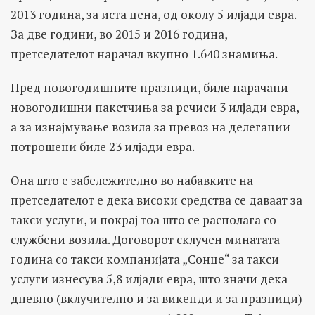
2013 година, за иста цена, од околу 5 илјади евра.
За две години, во 2015 и 2016 година,
претседателот нарачал вкупно 1.640 знамиња.
Пред новогодишните празници, биле нарачани
новогодишни пакетчиња за речиси 3 илјади евра,
а за изнајмување возила за превоз на делегации
потрошени биле 23 илјади евра.
Она што е забележително во набавките на
претседателот е дека високи средства се даваат за
такси услуги, и покрај тоа што се располага со
службени возила. Договорот склучен минатата
година со такси компанијата „Сонце“ за такси
услуги изнесува 5,8 илјади евра, што значи дека
дневно (вклучително и за викенди и за празници)