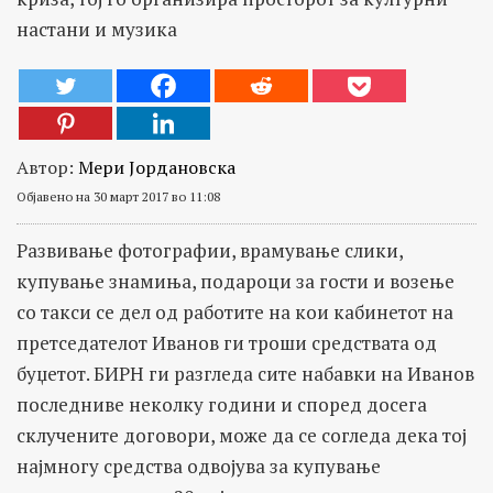
настани и музика
Автор:
Мери Јордановска
Објавено на 30 март 2017 во 11:08
Развивање фотографии, врамување слики,
купување знамиња, подароци за гости и возење
со такси се дел од работите на кои кабинетот на
претседателот Иванов ги троши средствата од
буџетот. БИРН ги разгледа сите набавки на Иванов
последниве неколку години и според досега
склучените договори, може да се согледа дека тој
најмногу средства одвојува за купување