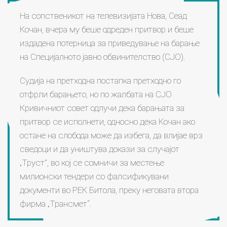
На сопственикот на телевизијата Нова, Сеад
Кочан, вчера му беше одреден притвор и беше
издадена потерница за приведување на барање
на Специјалното јавно обвинителство (СЈО).
Судија на претходна постапка претходно го
отфрли барањето, но по жалбата на СЈО
Кривичниот совет одлучи дека барањата за
притвор се исполнети, односно дека Кочан ако
остане на слобода може да избега, да влијае врз
сведоци и да уништува докази за случајот
„Труст”, во кој се сомничи за местење
милионски тендери со фалсификувани
документи во РЕК Битола, преку неговата втора
фирма „Трансмет“.