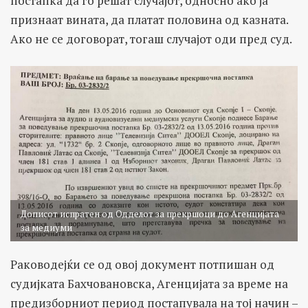
постапка да го решат случајот, односно ако ја
признаат вината, да платат половина од казната.
Ако не се договорат, тогаш случајот оди пред суд.
Дописот испратен од Одделот за прекршоци до Агенцијата
за медиуми
Раководејќи се од овој документ потпишан од
судијката Бахчовановска, Агенцијата за време на
предизборниот период постапувала на тој начин –