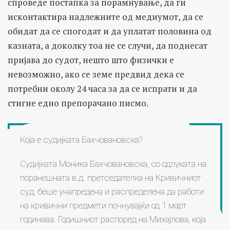
спроведе постапка за порамнување, да ги
исконтактира надлежните од медиумот, да се
обидат да се спогодат и да уплатат половина од
казната, а доколку тоа не се случи, да поднесат
пријава до судот, нешто што физички е
невозможно, ако се земе предвид дека се
потребни околу 24 часа за да се испрати и да
стигне едно препорачано писмо.
Која е судијката Бахчовановска?
Судијката Моника Бахчовановска, со одлуката на
поранешната в.д. претседателка на Кривичниот
суд, беше унапредена и распределена да работи
на кривични предмети почнувајќи од 1 март
годинава. Годишниот распоред на Михајлова, која