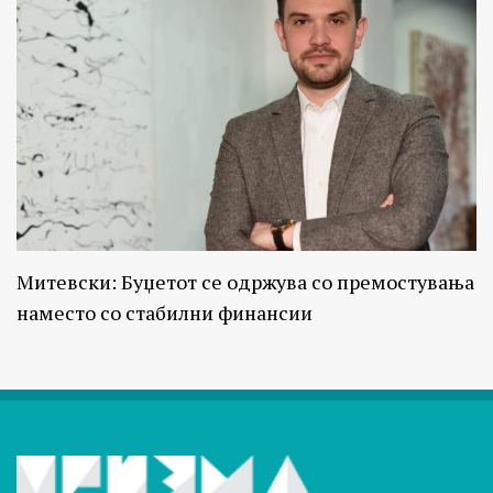
Митевски: Буџетот се одржува со премостувања
наместо со стабилни финансии