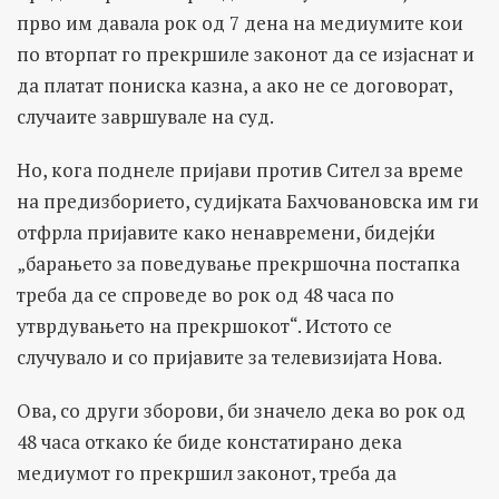
прво им давала рок од 7 дена на медиумите кои
по вторпат го прекршиле законот да се изјаснат и
да платат пониска казна, а ако не се договорат,
случаите завршувале на суд.
Но, кога поднеле пријави против Сител за време
на предизборието, судијката Бахчовановска им ги
отфрла пријавите како ненавремени, бидејќи
„барањето за поведување прекршочна постапка
треба да се спроведе во рок од 48 часа по
утврдувањето на прекршокот“. Истото се
случувало и со пријавите за телевизијата Нова.
Ова, со други зборови, би значело дека во рок од
48 часа откако ќе биде констатирано дека
медиумот го прекршил законот, треба да