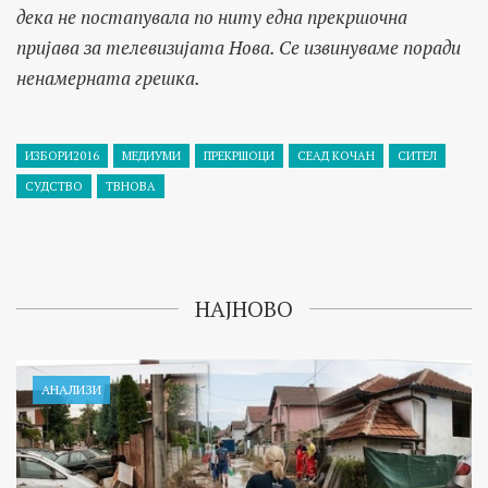
дека не постапувала по ниту една прекршочна
пријава за телевизијата Нова. Се извинуваме поради
ненамерната грешка.
ИЗБОРИ2016
МЕДИУМИ
ПРЕКРШОЦИ
СЕАД КОЧАН
СИТЕЛ
СУДСТВО
ТВНОВА
НАЈНОВО
АНАЛИЗИ