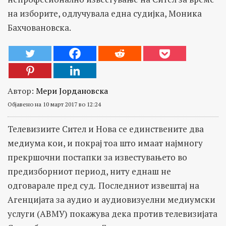
на изборите, одлучувала една судијка, Моника
Бахчовановска.
Автор:
Мери Јордановска
Објавено на 10 март 2017 во 12:24
Телевизиите Сител и Нова се единствените два
медиума кои, и покрај тоа што имаат најмногу
прекршочни постапки за известувањето во
предизборниот период, ниту еднаш не
одговарале пред суд
.
Последниот извештај на
Агенцијата за аудио и аудиовизуелни медиумски
услуги (АВМУ) покажува дека против телевизијата