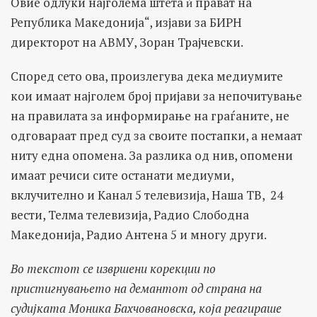
Овие одлуки најголема штета ѝ прават на
Република Македонија“, изјави за БИРН
директорот на АВМУ, Зоран Трајчевски.
Според сето ова, произлегува дека медиумите
кои имаат најголем број пријави за непочитување
на правилата за информирање на граѓаните, не
одговараат пред суд за своите постапки, а немаат
ниту една опомена. За разлика од нив, опомени
имаат речиси сите останати медиуми,
вклучително и Канал 5 телевизија, Наша ТВ, 24
вести, Телма телевизија, Радио Слободна
Македонија, Радио Антена 5 и многу други.
Во текстот се извршени корекции по
пристигнувањето на демантот од страна на
судијката Моника Бахчовановска, која реагираше