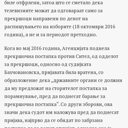
биле отфрлени, затоа што се сметало дека
телевизиите можат да одговараат само за
прекршоци направени по денот на
распишувањето на изборите (18 октомври 2016
година), а не и за периодот претходно.
Кога во мај 2016 година, Агенцијата поднела
прекршочна постапка против Сител, од одделот
за прекршоци, односно од судијката
Бахчовановска, пријавата била вратена, со
образложение дека „државните органи се должни
да му предложат на сторителот постапка за
порамнување, пред да поднесат барање за
прекршочна постапка“. Со други зборови, ова
значи дека судот им наложува пред да поднесат
пријава, најпрво да се обидат по забрзана