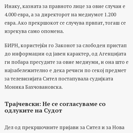
Инаку, казната за правното лице за овие случаи е
4.000 евра, а за директорот на медиумот 1.200
евра. Ако прекршокот се случува првпат, тогаш се
изрекува само опомена.
БИРН, користејќи го Законот за слободен пристап
до информации од јавен карактер, од Агенцијата
ги побара пресудите за овие медиуми, и она што е
најзабележително е дека речиси по секој предмет
за телевизијата Сител постапувала судијката
Моника Бахчовановска.
Трајчевски
:
Не се согласуваме со
одлуките на Судот
Дел од прекршочните пријави за Сител и за Нова