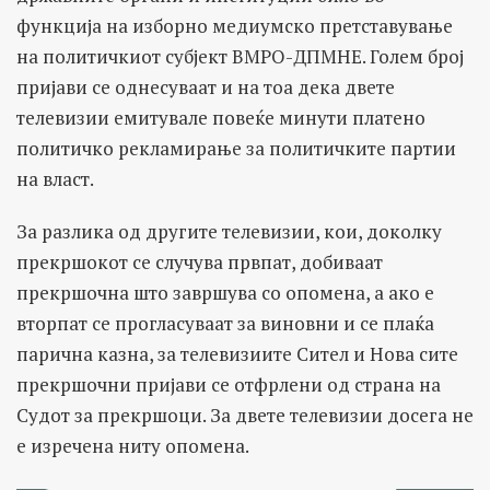
функција на изборно медиумско претставување
на политичкиот субјект ВМРО-ДПМНЕ. Голем број
пријави се однесуваат и на тоа дека двете
телевизии емитувале повеќе минути платено
политичко рекламирање за политичките партии
на власт.
За разлика од другите телевизии, кои, доколку
прекршокот се случува првпат, добиваат
прекршочна што завршува со опомена, а ако е
вторпат се прогласуваат за виновни и се плаќа
парична казна, за телевизиите Сител и Нова сите
прекршочни пријави се отфрлени од страна на
Судот за прекршоци. За двете телевизии досега не
е изречена ниту опомена.