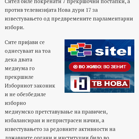
Сител биле покренати 7 прекршочни постапки, а
против телевизијата Нова дури 17 за
известувањето од предвремените парламентарни
избори.
Сите пријави се
однесуваат на тоа
дека двата
медиума го
прекршиле
Изборниот законик
и не обезбедиле
изборно
медиумско претставување на правичен,
избалансиран и непристрасен начин, а
известувањето за редовните активности на
државните органи и институции било во