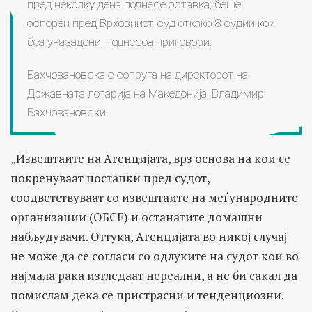
пред неколку дена поднесе оставка, беше
оспорен пред Врховниот суд откако 8 судии кои
беа уназадени, поднесоа приговори.
Бахчовановска е сопруга на директорот на
Државната лотарија на Македонија, Владимир
Бахчовановски.
„Извештаите на Агенцијата, врз основа на кои се
покренуваат постапки пред судот,
соодветствуваат со извештаите на меѓународните
организации (ОБСЕ) и останатите домашни
набљудувачи. Оттука, Агенцијата во никој случај
не може да се согласи со одлуките на судот кои во
најмала рака изгледаат нереални, а не би сакал да
помислам дека се пристрасни и тенденциозни.