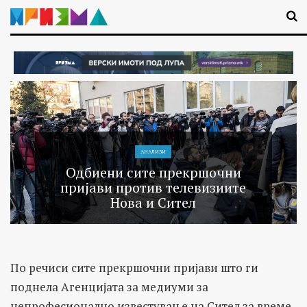
АНАЛИЗИ
Одбиени сите прекршочни
пријави против телевизиите
Нова и Сител
По речиси сите прекршочни пријави што ги
поднела Агенцијата за медиуми за
непрофесионално известување на Сител за време