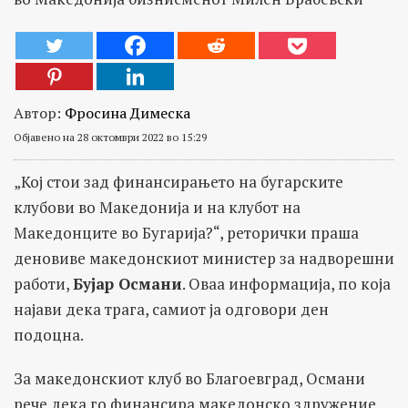
Автор:
Фросина Димеска
Објавено на 28 октомври 2022 во 15:29
„Кој стои зад финансирањето на бугарските
клубови во Македонија и на клубот на
Македонците во Бугарија?“, реторички праша
деновиве македонскиот министер за надворешни
работи,
Бујар Османи
. Оваа информација, по која
најави дека трага, самиот ја одговори ден
подоцна.
За македонскиот клуб во Благоевград, Османи
рече дека го финансира македонско здружение