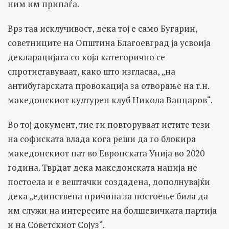
ним им припаѓа.
Врз таа исклучивост, дека тој е само Бугарин,
советниците на Општина Благоевград ја усвоија
декларацијата со која категорично се
спротиставуваат, како што изгласаа, „на
антибугарската провокација за отворање на т.н.
македонскиот културен клуб Никола Вапцаров“.
Во тој документ, тие ги повторуваат истите тези
на софиската влада кога реши да го блокира
македонскиот пат во Европската Унија во 2020
година. Тврдат дека македонската нација не
постоела и е вештачки создадена, дополнувајќи
дека „единствена причина за постоење била да
им служи на интересите на болшевичката партија
и на Советскиот Сојуз“.