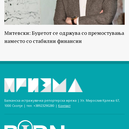
Митевски: Буџетот се одржува со премостувања
наместо со стабилни финансии
Балканска истражувачка репортерска мрежа | Ул. Мирослав Крлежа 67,
1000 Скопје | тел. +38923290280­ |
Контакт