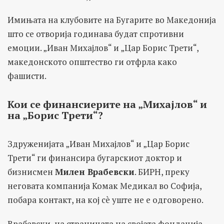
Имињата на клубовите на Бугарите во Македонија
што се отворија годинава будат спротивни
емоции. „Иван Михајлов“ и „Цар Борис Трети“,
македонското општество ги отфрла како
фашисти.
Кои се финансиерите на „Михајлов“ и
на „Борис Трети“?
Здруженијата „Иван Михајлов“ и „Цар Борис
Трети“ ги финансира бугарскиот доктор и
бизнисмен
Милен Врабевски
. БИРН, преку
неговата компанија Комак Медикал во Софија,
побара контакт, на кој сè уште не е одговорено.
Врабевски, на страницата на својата фондација