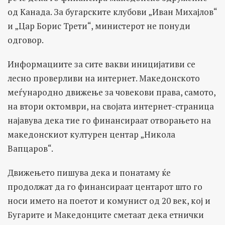
од Канада. За бугарските клубови „Иван Михајлов“
и „Цар Борис Трети“, министерот не понуди
одговор.
Информациите за сите вакви иницијативи се
лесно проверливи на интернет. Македонското
меѓународно движење за човекови права, самото,
на втори октомври, на својата интернет-страница
најавува дека тие го финансираат отворањето на
македонскиот културен центар „Никола
Вапцаров“.
Движењето пишува дека и понатаму ќе
продолжат да го финансираат центарот што го
носи името на поетот и комунист од 20 век, кој и
Бугарите и Македонците сметаат дека етнички