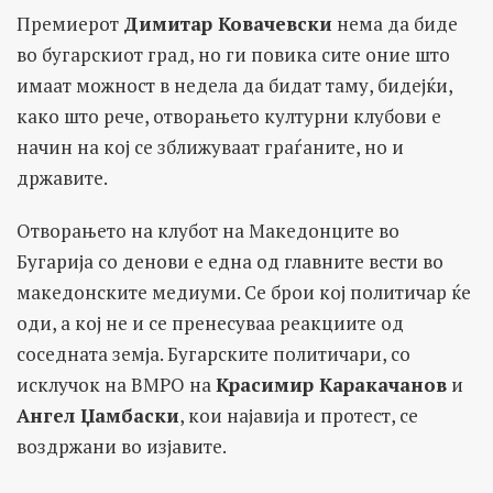
Премиерот
Димитар Ковачевски
нема да биде
во бугарскиот град, но ги повика сите оние што
имаат можност в недела да бидат таму, бидејќи,
како што рече, отворањето културни клубови е
начин на кој се зближуваат граѓаните, но и
државите.
Отворањето на клубот на Македонците во
Бугарија со денови е една од главните вести во
македонските медиуми. Се брои кој политичар ќе
оди, а кој не и се пренесуваа реакциите од
соседната земја. Бугарските политичари, со
исклучок на ВМРО на
Красимир Каракачанов
и
Ангел Џамбаски
, кои најавија и протест, се
воздржани во изјавите.