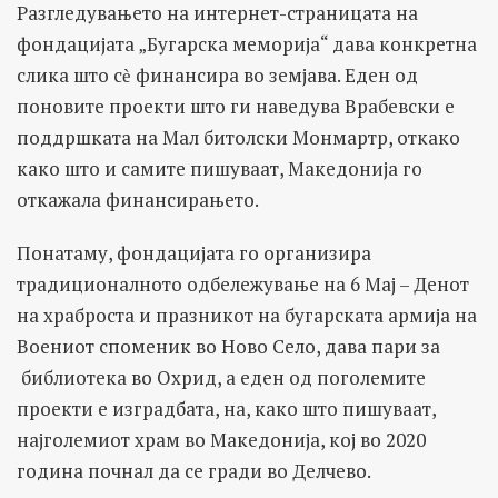
Разгледувањето на интернет-страницата на
фондацијата „Бугарска меморија“ дава конкретна
слика што сѐ финансира во земјава. Еден од
поновите проекти што ги наведува Врабевски е
поддршката на Мал битолски Монмартр, откако
како што и самите пишуваат, Македонија го
откажала финансирањето.
Понатаму, фондацијата го организира
традиционалното одбележување на 6 Мај – Денот
на храброста и празникот на бугарската армија на
Воениот споменик во Ново Село, дава пари за
библиотека во Охрид, а еден од поголемите
проекти е изградбата, на, како што пишуваат,
најголемиот храм во Македонија, кој во 2020
година почнал да се гради во Делчево.