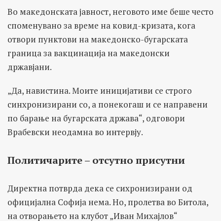
Во македонската јавност, неговото име беше често
споменувано за време на ковид-кризата, кога
отвори пунктови на македонско-бугарската
граница за вакцинација на македонски
државјани.
„Да, навистина. Моите иницијативи се строго
синхронизирани со, а понекогаш и се направени
по барање на бугарската држава“, одговори
Врабевски неодамна во интервју.
Политичарите – отсутно присутни
Директна потврда дека се сихронизирани од
официјална Софија нема. Но, пролетва во Битола,
на отворањето на клубот „Иван Михајлов“