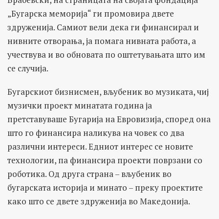
„Бугарска меморија“ ги промовира двете
здруженија. Самиот вели дека ги финансирал и
нивните отворања, ја помага нивната работа, а
учествува и во обновата по оштетувањата што им
се случија.
Бугарскиот бизнисмен, вљубеник во музиката, чиј
музички проект минатата година ја
претставуваше Бугарија на Евровизија, според она
што го финансира наликува на човек со два
различни интереси. Едниот интерес се новите
технологии, па финансира проекти поврзани со
роботика. Од друга страна – вљубеник во
бугарската историја и минато – преку проектите
како што се двете здруженија во Македонија.