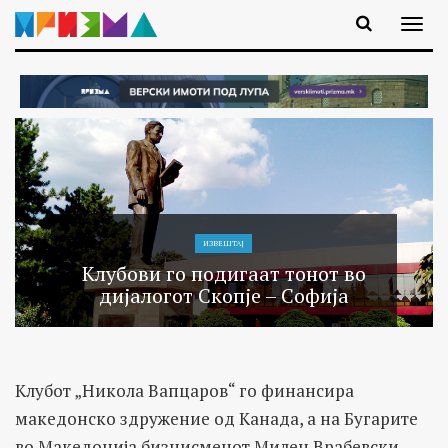
ИЗВЕШТАЈ
Клубови го подигаат тонот во
дијалогот Скопје – Софија
Клубот „Никола Вапцаров“ го финансира
македонско здружение од Канада, а на Бугарите
во Македонија бизнисменот Милен Врабевски