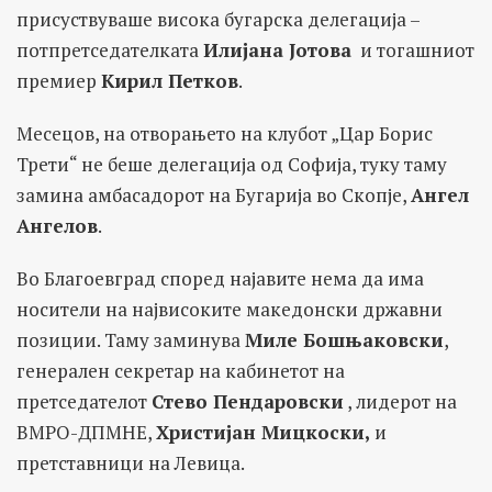
присуствуваше висока бугарска делегација –
потпретседателката
Илијана Јотова
и тогашниот
премиер
Кирил Петков
.
Месецов, на отворањето на клубот „Цар Борис
Трети“ не беше делегација од Софија, туку таму
замина амбасадорот на Бугарија во Скопје,
Ангел
Ангелов
.
Во Благоевград според најавите нема да има
носители на највисоките македонски државни
позиции. Таму заминува
Миле Бошњаковски
,
генерален секретар на кабинетот на
претседателот
Стево Пендаровски
, лидерот на
ВМРО-ДПМНЕ,
Христијан Мицкоски,
и
претставници на Левица.