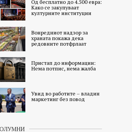
Од бесплатно до 4.500 евра:
Како се закупуваат
културните институции
Вонредниот надзор за
храната покажа дека
редовните потфрлаат
Пристап до информации:
Нема потпис, нема жалба
Увид во работите – владин
маркетинг без повод
ОЛУМНИ