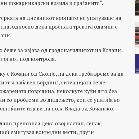
ени пожарникарски возила и граѓаните“.
нтерката на дневникот воопшто не упатуваше на
нтна, односно дека црвената тревога одамна е
рани.
о беше за изјава од градоначалникот на Кочани,
ат огнот под контрола.
ку е Кочани од Скопје, па дека треба време за да
ниот и забавен вординг, ситуацијата беше
пожарената површина, неколкуте куќи што беа
ни со проблеми во дишењето, кои се упатија во
олноќните изјави на пола Влада од Кочанско.
ано препознаа дека овој настан, сепак,
ие) емитуваа вонредни вести, други