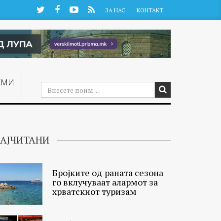
Twitter
Facebook
YouTube
RSS
ЗА НАС
КОНТАКТ
ЕМИ
АЈЧИТАНИ
Бројките од раната сезона
го вклучуваат алармот за
хрватскиот туризам