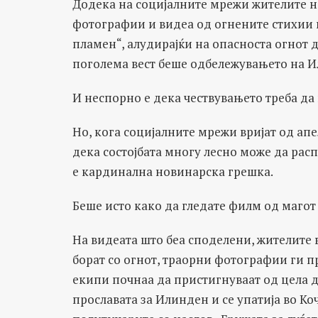
Додека на социјалните мрежи жителите н
фотографии и видеа од огнените стихии 
пламен“, алудирајќи на опасноста огнот 
поголема вест беше одбележувањето на 
И неспорно е дека чествувањето треба да 
Но, кога социјалните мрежи вријат од ап
дека состојбата многу лесно може да рас
е кардинална новинарска грешка.
Беше исто како да гледате филм од магот
На видеата што беа споделени, жителите 
борат со огнот, траорни фотографии ги п
екипи почнаа да пристигнуваат од цела 
прославата за Илинден и се упатија во К