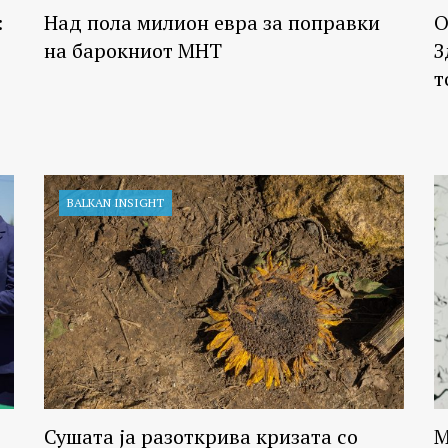
:
Над пола милион евра за поправки
О
на барокниот МНТ
З
т
BALKAN INSIGHT
Сушата ја разоткрива кризата со
М