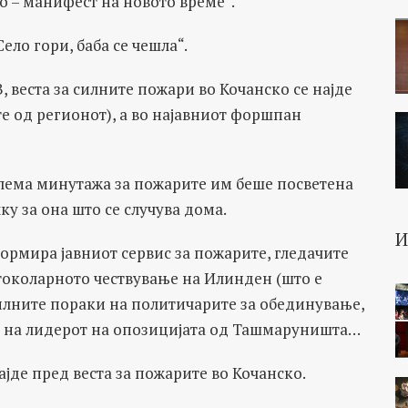
о – манифест на новото време“.
ело гори, баба се чешла“.
 веста за силните пожари во Кочанско се најде
те од регионот), а во најавниот форшпан
лема минутажа за пожарите им беше посветена
ку за она што се случува дома.
ормира јавниот сервис за пожарите, гледачите
токоларното чествување на Илинден (што е
рилните пораки на политичарите за обединување,
е на лидерот на опозицијата од Ташмаруништа…
ајде пред веста за пожарите во Кочанско.