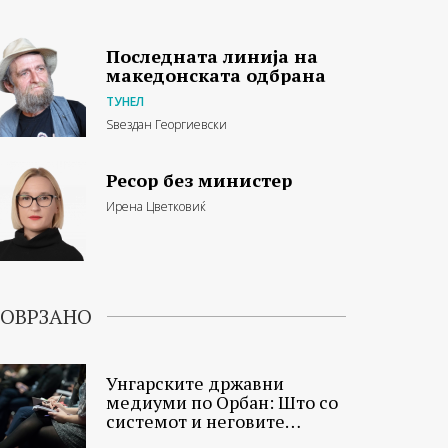
Последната линија на
македонската одбрана
ТУНЕЛ
Ѕвездан Георгиевски
Ресор без министер
Ирена Цветковиќ
ОВРЗАНО
Унгарските државни
медиуми по Орбан: Што со
системот и неговите
новинари?