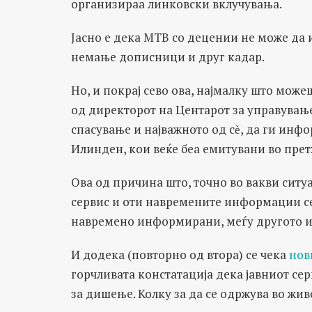
организираа линковски вклучувања.
Јасно е дека МТВ со децении не може да 
немање дописници и друг кадар.
Но, и покрај сево ова, најмалку што може
од директорот на Центарот за управување
спасување и најважното од сѐ, да ги инфо
Илинден, кои веќе беа емитувани во пре
Ова од причина што, точно во вакви ситу
сервис и оти навремените информации се 
навремено информирани, меѓу другото и з
И додека (повторно од втора) се чека
нов
горчливата констатација дека јавниот сер
за дишење. Колку за да се одржува во жив