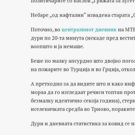
политичарите со наслов „Грижата за луѓет
Небаре „од нафталин“ извадена старата „С
Поточно, во
централниот дневник
на МТВ,
дури по 20-та минута (некаде пред вести
воопшто и ја немаше.
Беше по малку апсурдно што двојно пого
на пожарите во Турција и во Грција, откол
А претходно за да видите што и како инф
мораа да го изгледаат речиси топтан про
безмалку идентично секоја година), сте
иселеничката средба во Трново, поракит
Дури и дневната статистика за ковид се н