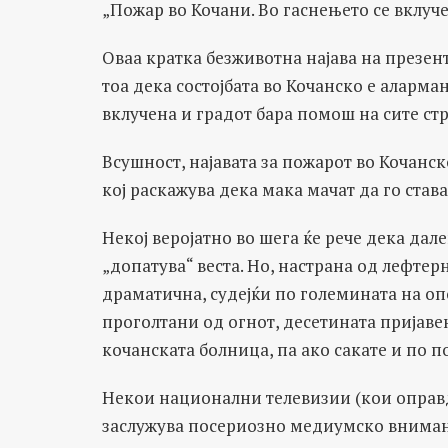
„Пожар во Кочани. Во гаснењето се вклуч
Оваа кратка безживотна најава на презе
тоа дека состојбата во Кочанско е аларма
вклучена и градот бара помош на сите ст
Всушност, најавата за пожарот во Кочанск
кој раскажува дека мака мачат да го став
Некој веројатно во шега ќе рече дека дале
„допатува“ веста. Но, настрана од лефтер
драматична, судејќи по големината на о
проголтани од огнот, десетината пријаве
кочанската болница, па ако сакате и по п
Некои национални телевизии (кои оправд
заслужува посериозно медиумско вниман