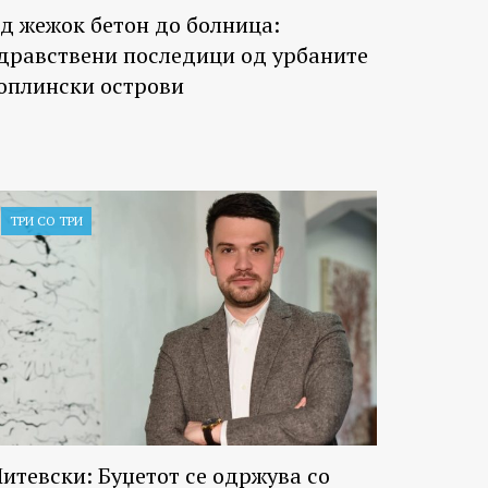
д жежок бетон до болница:
дравствени последици од урбаните
оплински острови
ТРИ СО ТРИ
итевски: Буџетот се одржува со