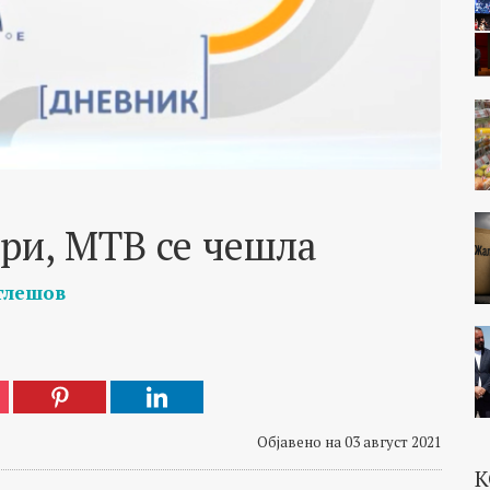
ори, МТВ се чешла
глешов
Објавено на 03 август 2021
К