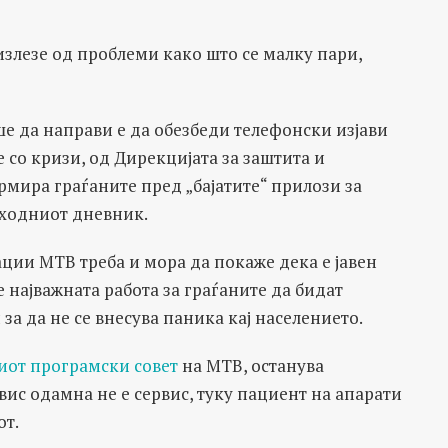
излезе од проблеми како што се малку пари,
ше да направи е да обезбеди телефонски изјави
 со кризи, од Дирекцијата за заштита и
рмира граѓаните пред „бајатите“ прилози за
тходниот дневник.
ации МТВ треба и мора да покаже дека е јавен
најважната работа за граѓаните да бидат
а да не се внесува паника кај населението.
иот програмски совет
на МТВ, останува
вис одамна не е сервис, туку пациент на апарати
от.