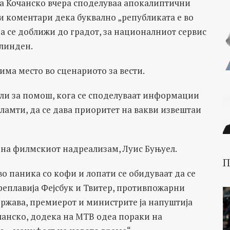
а Кочанско вчера споделуваа апокалиптични
и коментари дека буквално „републиката е во
да се доближи до градот, за националниот сервис
Илинден.
има место во сценариото за вести.
ели за помош, кога се споделуваат информации
пламти, да се дава приоритет на вакви извештаи
 на филмскиот надреализам, Луис Буњуел.
П
во паника со кофи и лопати се обидуваат да се
реплавија Фејсбук и Твитер, противпожарни
држава, премиерот и министрите ја напуштија
очанско, додека на МТВ одea пораки на