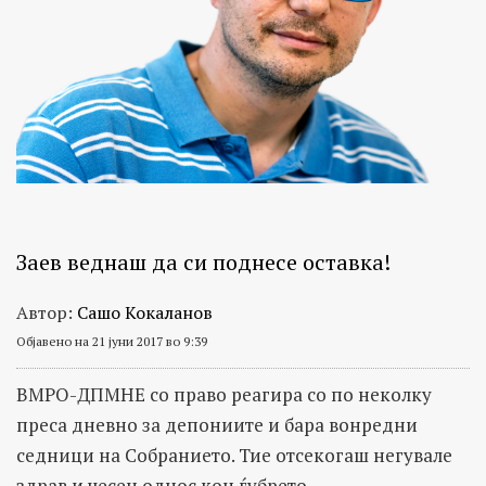
Заев веднаш да си поднесе оставка!
Автор:
Сашо Кокаланов
Објавено на 21 јуни 2017 во 9:39
ВМРО-ДПМНЕ со право реагира со по неколку
преса дневно за депониите и бара вонредни
седници на Собранието. Тие отсекогаш негувале
здрав и чесен однос кон ѓубрето