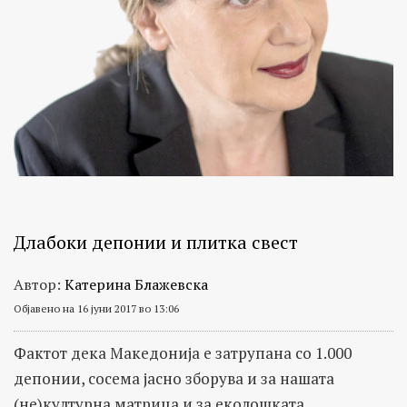
Длабоки депонии и плитка свест
Автор:
Катерина Блажевска
Објавено на 16 јуни 2017 во 13:06
Фактот дека Македонија е затрупана со 1.000
депонии, сосема јасно зборува и за нашата
(не)културна матрица и за еколошката