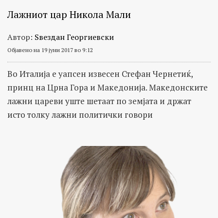
Лажниот цар Никола Мали
Автор:
Ѕвездан Георгиевски
Објавено на 19 јуни 2017 во 9:12
Во Италија е уапсен извесен Стефан Чернетиќ,
принц на Црна Гора и Македонија. Македонските
лажни цареви уште шетаат по земјата и држат
исто толку лажни политички говори