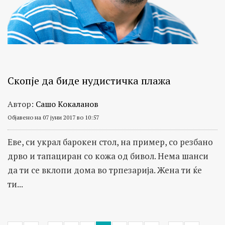
Скопје да биде нудистичка плажа
Автор:
Сашо Кокаланов
Објавено на 07 јуни 2017 во 10:57
Еве, си украл барокен стол, на пример, со резбано
дрво и тапациран со кожа од бивол. Нема шанси
да ти се вклопи дома во трпезарија. Жена ти ќе
ти...