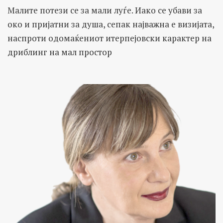
Малите потези се за мали луѓе. Иако се убави за
око и пријатни за душа, сепак најважна е визијата,
наспроти одомаќениот итерпејовски карактер на
дриблинг на мал простор