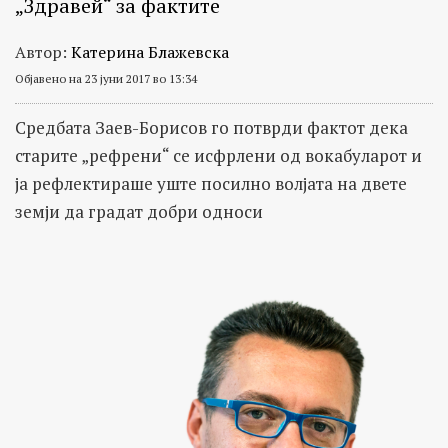
„Здравей“ за фактите
Автор:
Катерина Блажевска
Објавено на 23 јуни 2017 во 13:34
Средбата Заев-Борисов го потврди фактот дека
старите „рефрени“ се исфрлени од вокабуларот и
ја рефлектираше уште посилно волјата на двете
земји да градат добри односи