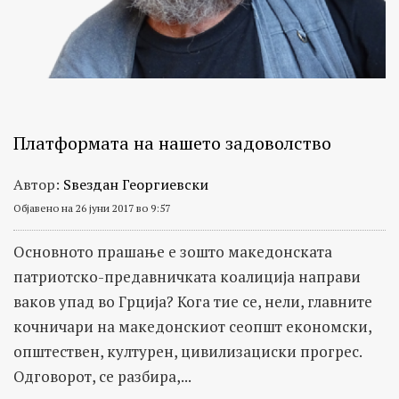
Платформата на нашето задоволство
Автор:
Ѕвездан Георгиевски
Објавено на 26 јуни 2017 во 9:57
Основното прашање е зошто македонската
патриотско-предавничката коалиција направи
ваков упад во Грција? Кога тие се, нели, главните
кочничари на македонскиот сеопшт економски,
општествен, културен, цивилизациски прогрес.
Одговорот, се разбира,...