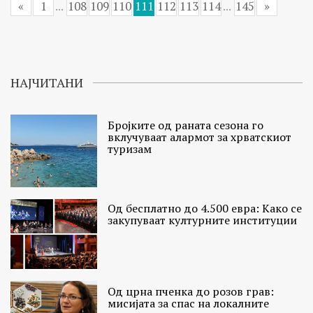
«
1
...
108
109
110
111
112
113
114
...
145
»
НАЈЧИТАНИ
Бројките од раната сезона го
вклучуваат алармот за хрватскиот
туризам
Од бесплатно до 4.500 евра: Како се
закупуваат културните институции
Од црна пченка до розов грав:
мисијата за спас на локалните