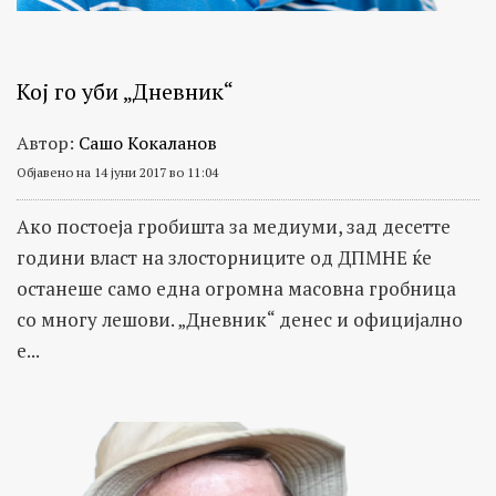
Кој го уби „Дневник“
Автор:
Сашо Кокаланов
Објавено на 14 јуни 2017 во 11:04
Ако постоеја гробишта за медиуми, зад десетте
години власт на злосторниците од ДПМНЕ ќе
останеше само една огромна масовна гробница
со многу лешови. „Дневник“ денес и официјално
е...