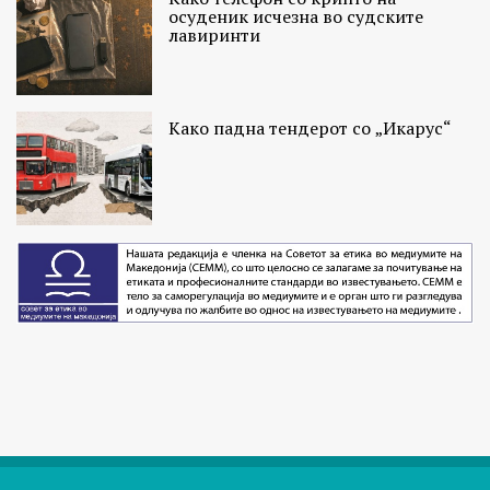
осуденик исчезна во судските
лавиринти
Како падна тендерот со „Икарус“