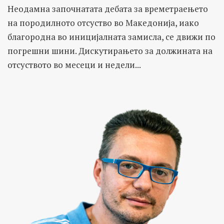
Неодамна започнатата дебата за времетраењето
на породилното отсуство во Македонија, иако
благородна во иницијалната замисла, се движи по
погрешни шини. Дискутирањето за должината на
отсуството во месеци и недели...