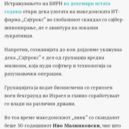
Истражувањето на БИРН
во декември истата
година
откри дека улогата на македонската ИТ-
фирма „Сајтрокс“ во глобалниот скандал со сајбер-
шпионирање, не е авантура на локални
лукративци.
Напротив, сознанијата до кои дојдовме укажуваа
дека „Сајтрокс“ е дел од групација вредна
милиони, која нуди софтвер и технологија за
разузнавачки операции.
Групацијата ја водат бизнисмени со сериозен
воен бекграунд во Израел и главно соработуваат
со влади на различни држави.
Во тоа време македонскиот „линк“ со скандалот
беше 30-годишниот
Иво Малинковски
, чие што