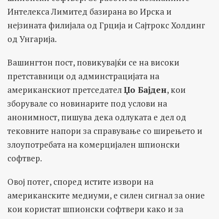
Интелекса Лимитед базирана во Ирска и
нејзината филијала од Грција и Сајтрокс Холдинг
од Унгарија.
Вашингтон пост, повикувајќи се на високи
претставници од админстрацијата на
американскиот претседател
Џо Бајден
, кои
зборувале со новинарите под услови на
анонимност, пишува дека одлуката е дел од
тековните напори за справување со ширењето и
злоупотребата на комерцијален шпионски
софтвер.
Овој потег, според истите извори на
американските медиуми, е силен сигнал за оние
кои користат шпионски софтвери како и за