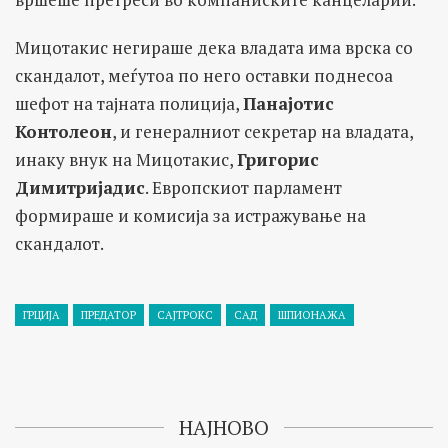
Мицотакис негираше дека владата има врска со
скандалот, меѓутоа по него оставки поднесоа
шефот на тајната полиција,
Панајотис
Контолеон
, и генералниот секретар на владата,
инаку внук на Мицотакис,
Григорис
Димитријадис
. Европскиот парламент
формираше и комисија за истражување на
скандалот.
ГРЦИЈА
ПРЕДАТОР
САЈТРОКС
САД
ШПИОНАЖА
НАЈНОВО