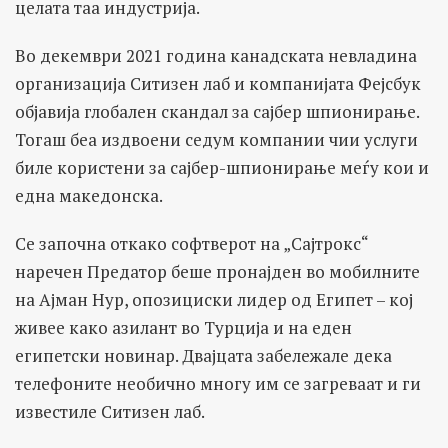
целата таа индустрија.
Во декември 2021 година канадската невладина
организација Ситизен лаб и компанијата Фејсбук
објавија глобален скандал за сајбер шпионирање.
Тогаш беа издвоени седум компании чии услуги
биле користени за сајбер-шпионирање меѓу кои и
една македонска.
Се започна откако софтверот на „Сајтрокс“
наречен Предатор беше пронајден во мобилните
на Ајман Нур, опозициски лидер од Египет – кој
живее како азилант во Турција и на еден
египетски новинар. Двајцата забележале дека
телефоните необично многу им се загреваат и ги
известиле Ситизен лаб.