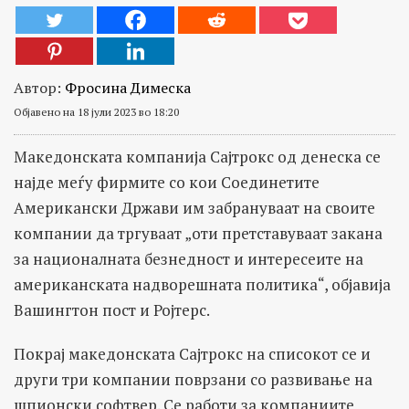
Автор:
Фросина Димеска
Објавено на 18 јули 2023 во 18:20
Македонската компанија Сајтрокс од денеска се
најде меѓу фирмите со кои Соединетите
Американски Држави им забрануваат на своите
компании да тргуваат „оти претставуваат закана
за националната безнедност и интересеите на
американската надворешната политика“, објавија
Вашингтон пост и Ројтерс.
Покрај македонската Сајтрокс на списокот се и
други три компании поврзани со развивање на
шпионски софтвер. Се работи за компаниите