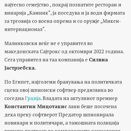
најтесно семејство , покрај познатите ресторан и
винарија „Камник“, ја поседува и ја води фирмата
за трговија со воена опрема и со оружје „Микеи-
интернационал“.
Малинковски веќе не е управител во
македонската Сајтрокс од октомври 2022 година.
Сега управител на таа компанија е
Силвиа
Јастрзебска.
По Египет, најголеми бранувања на политичката
сцена овој шпионски софтвер предизвика во
соседна
Грција
. Владата на актулниот премиер
Константин Мицотакис
лани беше посочена
дека преку софтверот Предатор шпионирала
новинари и политичари, а тамошната полиција
вршеше претреси во компаниските канцеларии.