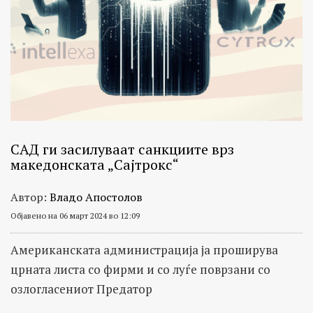
САД ги засилуваат санкциите врз
македонската „Сајтрокс“
Автор:
Владо Апостолов
Објавено на 06 март 2024 во 12:09
Американската администрација ја проширува
црната листа со фирми и со луѓе поврзани со
озлогласениот Предатор