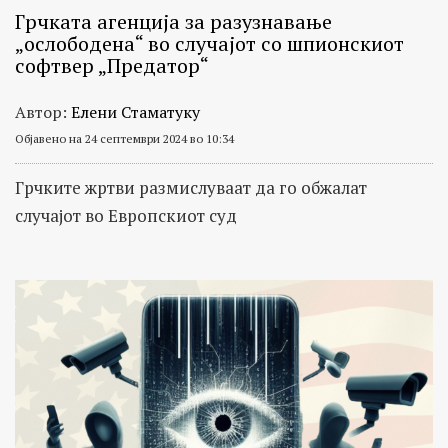
Грчката агенција зa разузнавање
„ослободена“ во случајот со шпионскиот
софтвер „Предатор“
Автор:
Елени Стаматуку
Објавено на 24 септември 2024 во 10:34
Грчките жртви размислуваат да го обжалат
случајот во Европскиот суд