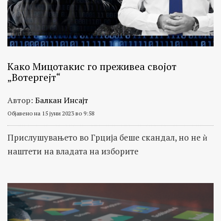
Како Мицотакис го преживеа својот
„Вотергејт“
Автор:
Балкан Инсајт
Објавено на 15 јуни 2023 во 9:58
Прислушувањето во Грција беше скандал, но не ѝ
наштети на владата на изборите