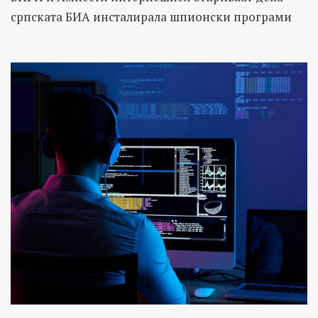
српската БИА инсталирала шпионски програми