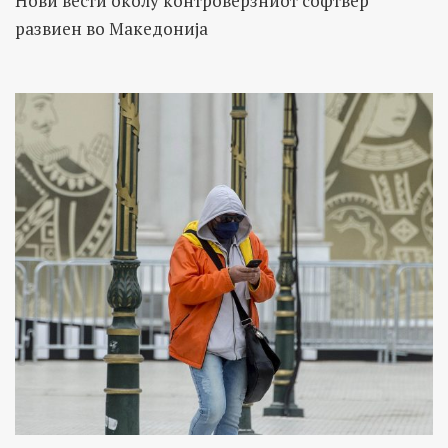
Нови вести околу контроверзниот софтвер
развиен во Македонија