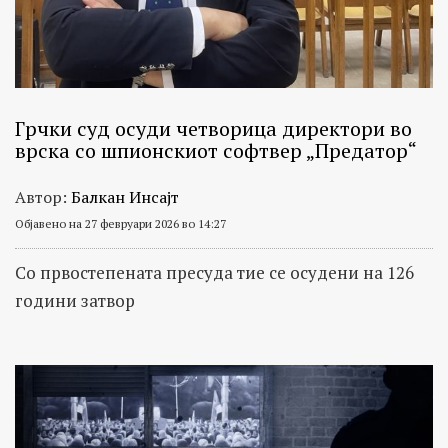
Грчки суд осуди четворица директори во
врска со шпионскиот софтвер „Предатор“
Автор:
Балкан Инсајт
Објавено на 27 февруари 2026 во 14:27
Со првостепената пресуда тие се осудени на 126
години затвор