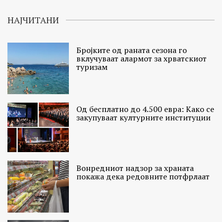
НАЈЧИТАНИ
Бројките од раната сезона го
вклучуваат алармот за хрватскиот
туризам
Од бесплатно до 4.500 евра: Како се
закупуваат културните институции
Вонредниот надзор за храната
покажа дека редовните потфрлаат