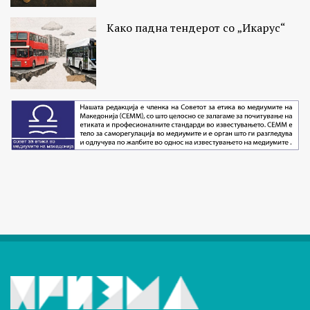
Како падна тендерот со „Икарус“