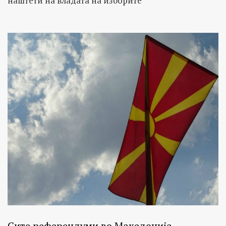
наштети на владата на изборите
Сите референдуми во Македонија