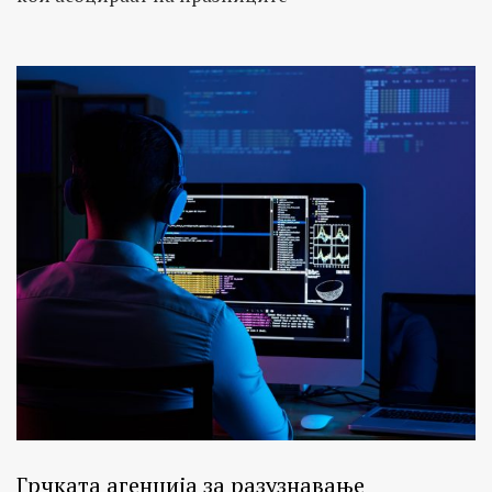
Грчката агенција зa разузнавање