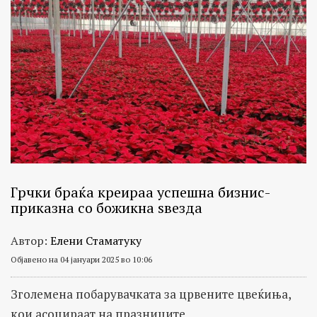
Грчки браќа креираа успешна бизнис-
приказна со божикна ѕвезда
Автор:
Елени Стаматуку
Објавено на 04 јануари 2025 во 10:06
Зголемена побарувачката за црвените цвеќиња,
кои асоцираат на празниците