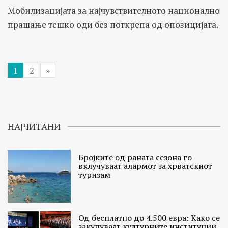
Мобилизацијата за најчувствителното национално
прашање тешко оди без поткрепа од опозицијата.
1
2
»
НАЈЧИТАНИ
Бројките од раната сезона го
вклучуваат алармот за хрватскиот
туризам
Од бесплатно до 4.500 евра: Како се
закупуваат културните институции