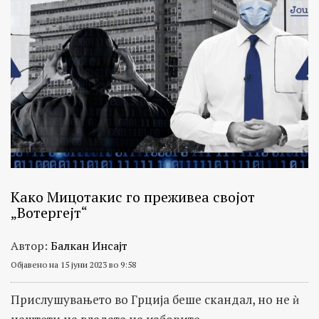
Како Мицотакис го преживеа својот
„Вотергејт“
Автор:
Балкан Инсајт
Објавено на 15 јуни 2023 во 9:58
Прислушувањето во Грција беше скандал, но не ѝ