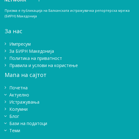
Призма е публикација на Балканската истражувачка репортерска мрежа
(БИРН) Македонија
За нас
Импресум
Зa БИРН Македонија
Политика на приватност
Правила и услови на користење
Мапа на сајтот
Почетна
Актуелно
Истражувањa
Колумни
Блог
Бази на податоци
Теми