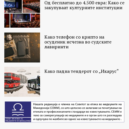
Од бесплатно до 4.500 евра: Како се
закупуваат културните институции
Како телефон со крипто на
осуденик исчезна во судските
лавиринти
Како падна тендерот со „Икарус“