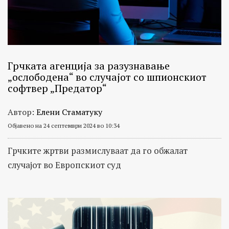
Грчката агенција зa разузнавање
„ослободена“ во случајот со шпионскиот
софтвер „Предатор“
Автор:
Елени Стаматуку
Објавено на 24 септември 2024 во 10:34
Грчките жртви размислуваат да го обжалат
случајот во Европскиот суд