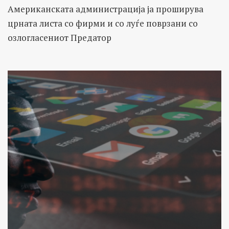
Американската администрација ја проширува
црната листа со фирми и со луѓе поврзани со
озлогласениот Предатор