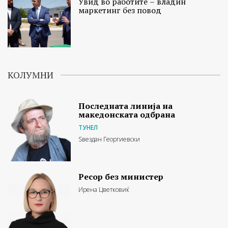
Увид во работите – владин
маркетинг без повод
КОЛУМНИ
Последната линија на
македонската одбрана
ТУНЕЛ
Ѕвездан Георгиевски
Ресор без министер
Ирена Цветковиќ