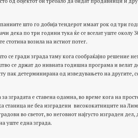
сто од објектот би требало да бидат продавници и др
паниите што го добија тендерот имаат рок од три год
начи дека по три години тука ќе се вселат уште околу 
те стотина возила на истиот потег.
то се гради зграда таму кога сообраќајно решение не
тво се држат до нивната годишна програма и велат де
иту пак детерминирана од изведувањето на другите, с
за зградата е ставена одамна, во време кога на прост
а станица не беа изградени висококатниците на Лима
градови во светот, во неговиот најгусто изграден дел
на уште една зграда.