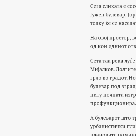
Сега сликата е со
Јужен булевар, Јо
толку ќе се насела
На овој простор, 
од кои едниот отв
Сета таа река луѓ
Мијалков. Долгите
грло во градот. Н
булевар под зград
ниту почната изгр
профункционира. 
А булеварот што т
урбанистички план
плановите помина