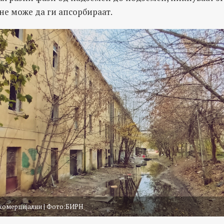
не може да ги апсорбираат.
комерцијални | Фото:БИРН