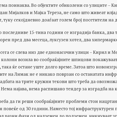
сема поинаква. Во објектите обиколени со улиците – К
рдан Мијалков и Мајка Тереза, не само што живеат илј
т, туку секојдневно доаѓаат голем број посетители на 
во последниве 15-тина години се изградија банка, два 
орен пред два месеца, луксузен хотел, два хипермар
е сега се слева низ две еднонасочни улици – Кирил и М
 колони возила во сообраќајните шпицови покажуваат 
о, така ќе остане уште долго време. Затоа што новоиз
ите на Лимак не е никако поврзан со останатата инфр
адбата на трите кружни текови што треба да овозможа
Нема најава, нема распишано тендер за изградба на к
реба да ги реши сообраќајните проблеми стои нацртан
 повеќе од 30 години. Наместо тој инфраструктурен п
л разни фази од надземен до подземен, никнуваат зг