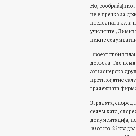
Но, сообраќајниот
не е пречка за др
последната кула н
училиште „Димита
никне седумкатни
Проектот бил пла
дозвола. Тие нема
акционерско друшт
претпријатие скл
градежната фирма 
Зградата, според 
седум ката, споре
документација, по
40 отсто 65 квадра