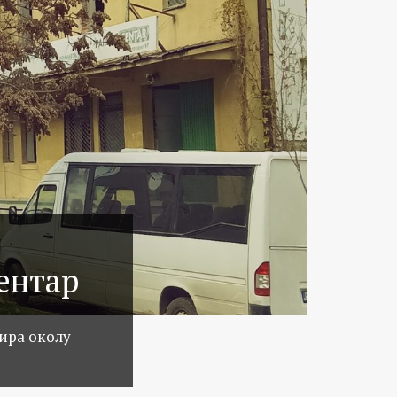
ентар
тира околу