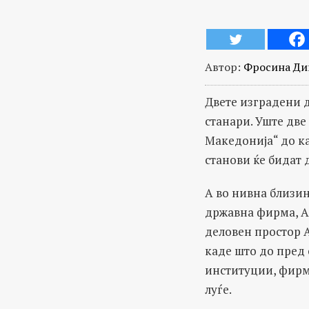
Автор:
Фросина Дим
Двете изградени д
станари. Уште две
Македонија“ до ка
станови ќе бидат 
А во нивна близин
државна фирма, А
деловен простор А
каде што до пред
институции, фирми
луѓе.