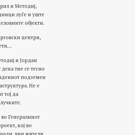
ирил и Методиј,
адници луѓе и уште
деловните објекти.
трговски центри,
кети…
етодиј и Јордан
дека тие се тесно
градениот подземен
аструктура. Не е
т тој да
лучките.
 во Генералниот
роект, кој во
ради, чии жители