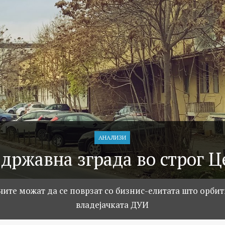
АНАЛИЗИ
 државна зграда во строг Ц
ите можат да се поврзат со бизнис-елитата што орби
владејачката ДУИ