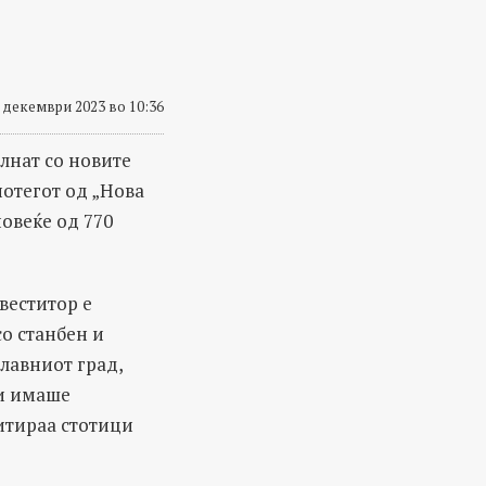
 декември 2023 во 10:36
лнат со новите
потегот од „Нова
овеќе од 770
веститор е
о станбен и
главниот град,
ои имаше
итираа стотици