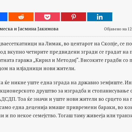
еска и Јасмина Јакимова
Објавено на 12
ваесеткатници на Лимак, во центарот на Скопје, се по
 од вкупно четирите предвидени згради се градат на 
тната гаража „Кирил и Методиј“. Високите градби со п
дом на илјадници нови жители.
а ќе никне уште една зграда на државно земјиште. Ин
кционерското друштво за изградба и стопанисување с
ДСДП. Тоа ќе значи и уште нови жители во срцето на 
 само една деценија имаше привремени бараки, во к
 и по некое семејство. Тогаш таму живееја или транз