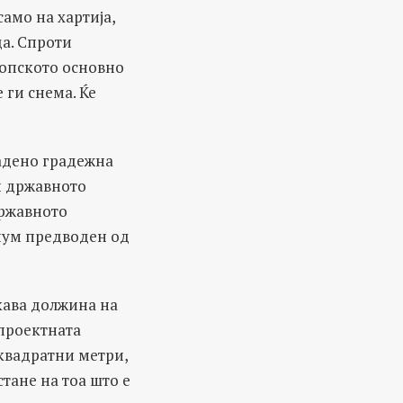
амо на хартија,
да. Спроти
скопското основно
ги снема. Ќе
адено градежна
ди државното
државното
иум предводен од
лкава должина на
 проектната
 квадратни метри,
стане на тоа што е