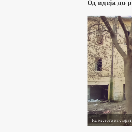
Од идеја до 
На местото на старат