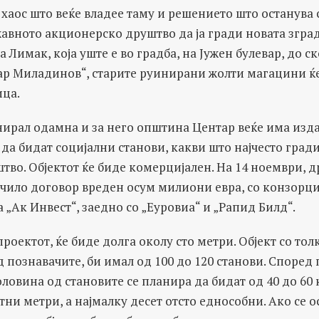
 хаос што веќе владее таму и решението што останува с
жавното акционерско друштво да ја гради новата згра
а Лимак, која уште е во градба, на Јужен булевар, до 
р Миладинов“, старите руинирани жолти магацини ќе 
ца.
нирал одамна и за него општина Центар веќе има изд
 да бидат социјални станови, какви што најчесто гра
во. Објектот ќе биде комерцијален. На 14 ноември, 
учило договор вреден осум милиони евра, со конзорц
„Ак Инвест“, заедно со „Еуровиа“ и „Рапид Билд“.
проектот, ќе биде долга околу сто метри. Објект со то
д познавачите, би имал од 100 до 120 станови. Според
ловина од становите се планира да бидат од 40 до 60
тни метри, а најмалку десет отсто еднособни. Ако се о