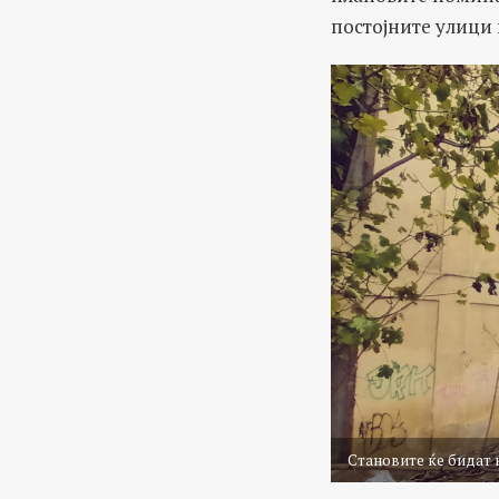
постојните улици 
Становите ќе бидат 