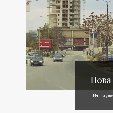
Нова
Изведувач