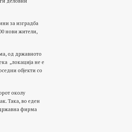
уги деловни
ини за изградба
300 нови жители,
ма, од државното
ка „локација не е
оседни објекти со
орот околу
к. Така, во еден
, државна фирма