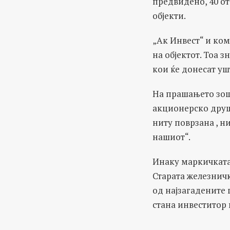
предвидено, 40 от
објекти.
„Ак Инвест“ и ком
на објектот. Тоа з
кои ќе донесат уш
На прашањето зош
акционерско друш
ниту поврзана , н
нашиот“.
Инаку маркичката 
Старата железничк
од најзагадените 
стана инвеститор 