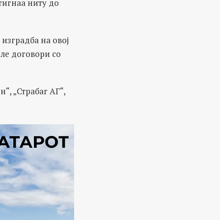
тигнаа ниту до
а изградба на овој
иле договори со
“, „Страбаг АГ“,