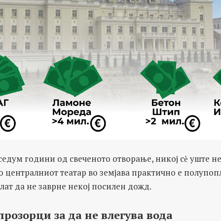
 седум години од свеченото отворање, никој сѐ уште не
 централниот театар во земјава практично е полупопл
лат да не заврне некој посилен дожд.
розорци за да не влегува вода