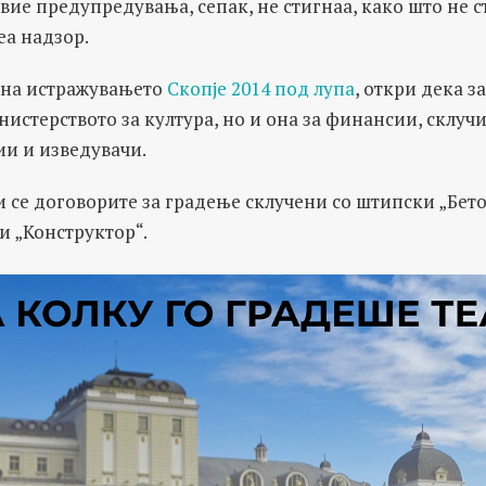
вие предупредувања, сепак, не стигнаа, како што не с
а надзор.
 на истражувањето
Скопје 2014 под лупа
, откри дека з
инистерството за култура, но и она за финансии, склуч
и и изведувачи.
и се договорите за градење склучени со штипски „Бетон
и „Конструктор“.