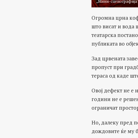
„Мини-сценографија“ 
Огромна црна кофа
што висат и вода 
театарска постано
публиката во објек
Зад црвената завес
пропуст при градб
тераса од каде што
Овој дефект не е н
години не е решен
ограничат простор
Но, далеку пред 
дождовите ќе му 