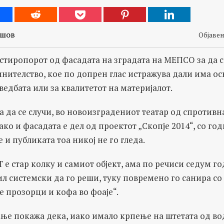
ешов
Објавено
стиропорот од фасадата на зградата на МЕПСО за да с
инителство, кое по допрен глас истражува дали има о
ведбата или за квалитетот на материјалот.
а да се случи, во новоизградениот театар од спротивн
ако и фасадата е дел од проектот „Скопје 2014“, со год
 и публиката тоа никој не го гледа.
е стар колку и самиот објект, ама по речиси седум го
ил системски да го реши, туку повремено го санира с
 прозорци и кофа во фоаје“.
ње покажа дека, иако имало крпење на штетата од вод