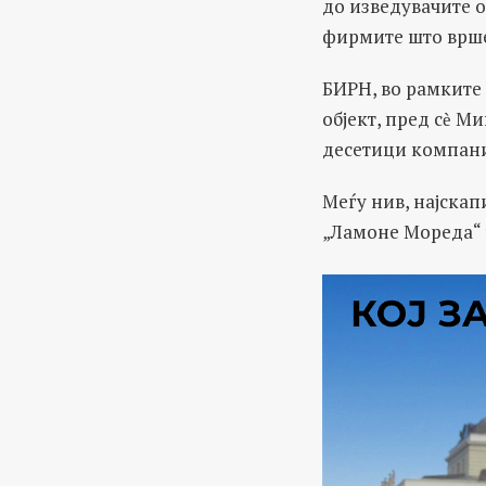
до изведувачите о
фирмите што врше
БИРН, во рамките
објект, пред сѐ М
десетици компани
Меѓу нив, најскап
„Ламоне Мореда“ 