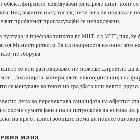
 објект, фирмите-изведувачи си играле пинг-понг со
ти. Надлежните ниту тогаш, ниту сега не покажале по
решат проблемот прогласувајќи се ненадлежни.
 култура ја префрла топката во МНТ, од МНТ, пак, ќе 
 од Министерството. За одговорноста на оние што на
икој не зборува.
ниците со кои разговаравме не можеше директно да в
мот – локацијата, материјалот, некоординација на фи
што се менувале во текот на градбата или нешто друго.
звесно дека во перспектива санацијата на објектот ста
а зголеми сумата јавни пари потрошена за негова изгр
дека на крајот никој воопшто нема да понесе одговор
дежна мана