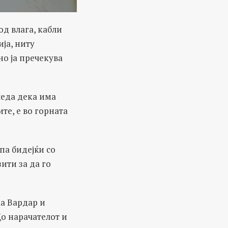
од влага, кабли
ија, ниту
но ја пречекува
гледа дека има
те, e во горната
 па бидејќи со
ити за да го
а Вардар и
о нарачателот и