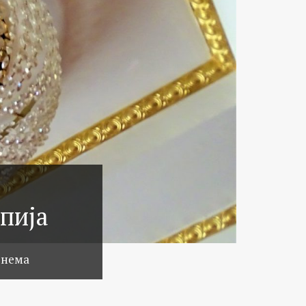
пија
 нема