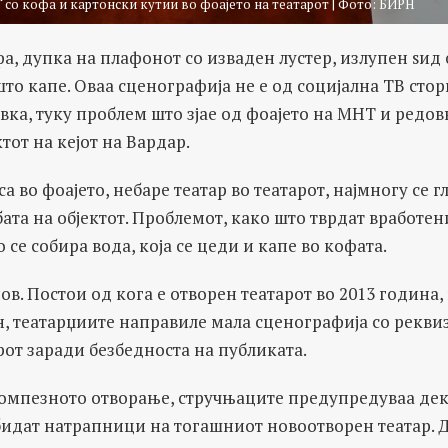
со кофа и картонски кутии во фоајето на театарот | Фото: БИРН
, дупка на плафонот со изваден лустер, излупен ѕид 
што капе. Оваа сценографија не е од социјална ТВ стор
вка, туку проблем што зјае од фоајето на МНТ и редов
тoт на кејот на Вардар.
а во фоајето, небаре театар во театарот, најмногу се 
ата на објектот. Проблемот, како што тврдат вработени
 се собира вода, која се цеди и капе во кофата.
ов. Постои од кога е отворен театарот во 2013 година,
, театарџиите направиле мала сценографија со реквиз
от заради безбедноста на публиката.
помпезното отворање, стручњаците предупредуваа дек
бидат натрапници на тогашниот новоотворен театар. Д