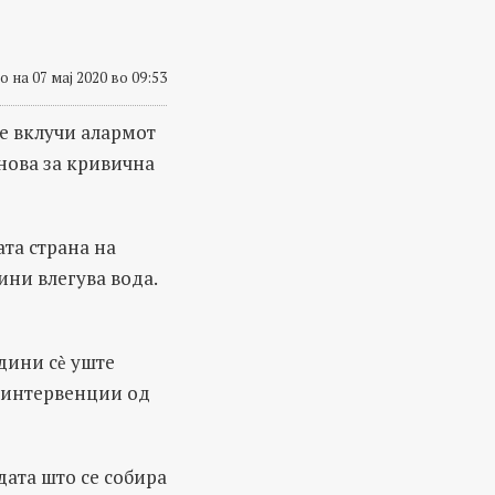
 на 07 мај 2020 во 09:53
е вклучи алармот
снова за кривична
ата страна на
ини влегува вода.
дини сѐ уште
о интервенции од
ата што се собира