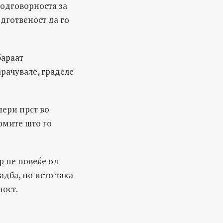
 одговорноста за
дготвеност да го
бараат
рачувале, граделе
пери прст во
рмите што го
р не повеќе од
адба, но исто така
ност.