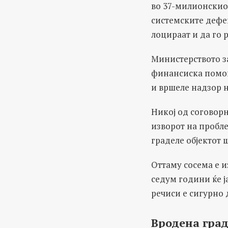
во 37-милионскиот
системските дефек
лоцираат и да го 
Министерството за
финансиска помош
и вршеле надзор н
Никој од соговор
изворот на пробле
граделе објектот 
Оттаму сосема е и
седум години ќе ј
речиси е сигурно 
Вродена гра