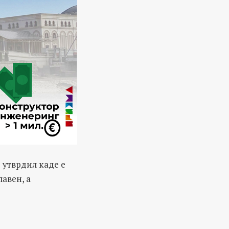
 утврдил каде е
авен, а