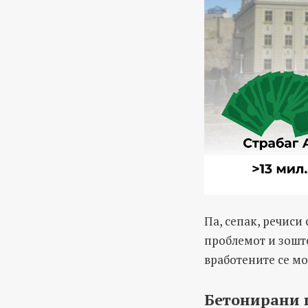
Па, сепак, речиси
проблемот и зошто
вработените се мо
Бетонирани п