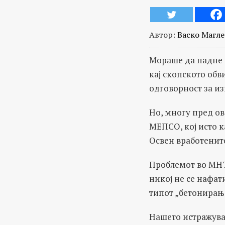
Автор:
Васко Магл
Мораше да падне 
кај скопското обв
одговорност за из
Но, многу пред ов
МЕПСО, кој исто к
Освен вработените
Проблемот во МНТ 
никој не се нафат
типот „бетонирање
Нашето истражува