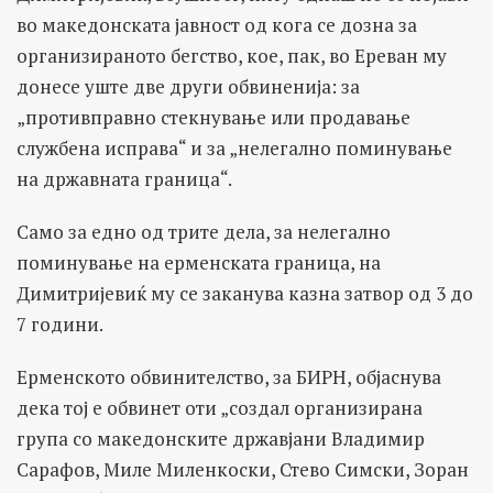
во македонската јавност од кога се дозна за
организираното бегство, кое, пак, во Ереван му
донесе уште две други обвиненија: за
„противправно стекнување или продавање
службена исправа“ и за „нелегално поминување
на државната граница“.
Само за едно од трите дела, за нелегално
поминување на ерменската граница, на
Димитријевиќ му се заканува казна затвор од 3 до
7 години.
Ерменското обвинителство, за БИРН, објаснува
дека тој е обвинет оти „создал организирана
група со македонските државјани Владимир
Сарафов, Миле Миленкоски, Стево Симски, Зоран