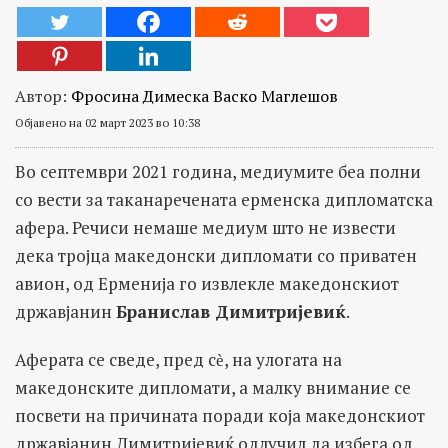
Автор:
Фросина Димеска Васко Маглешов
Објавено на 02 март 2023 во 10:38
Во септември 2021 година, медиумите беа полни
со вести за таканаречената ерменска дипломатска
афера. Речиси немаше медиум што не извести
дека тројца македонски дипломати со приватен
авион, од Ерменија го извлекле македонскиот
државјанин
Бранислав Димитријевиќ
.
Аферата се сведе, пред с
ѐ,
на улогата на
македонските дипломати, а малку внимание се
посвети на причината поради која македонскиот
државјанин Димитријевиќ одлучил да избега од