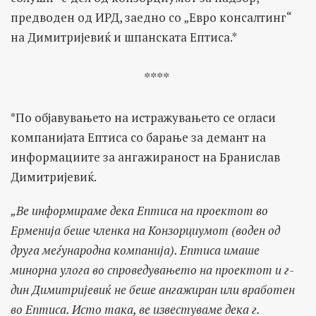
предводен од ИРД, заедно со „Евро консалтинг“
на Димитријевиќ и шпанската Ептиса.
*
****
*По објавувањето на истражувањето се огласи
компанијата Ептиса со барање за демант на
информациите за ангажираност на Бранислав
Димитријевиќ.
„Ве информираме дека Ептиса на проектот во
Ерменија беше членка на Конзорциумот (воден од
друга меѓународна компанија). Ептиса имаше
минорна улога во спроведувањето на проектот и г-
дин Димитријевиќ не беше ангажиран или вработен
во Ептиса. Исто така, ве известуваме дека г.