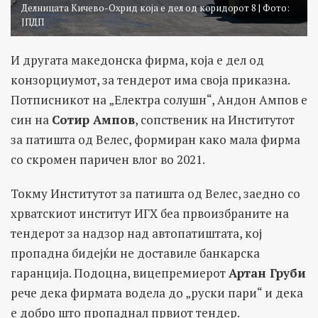
Делницата Кичево-Охрид која е дел од коридорот 8 | Фото:
ЈПДП
И другата македонска фирма, која е дел од
конзорциумот, за тендерот има своја приказна.
Потписникот на „Електра солушн“, Андон Ампов е
син на
Сотир Ампов
, сопственик на Институтот
за патишта од Велес, формиран како мала фирма
со скромен паричен влог во 2021.
Токму Институтот за патишта од Велес, заедно со
хрватскиот институт ИГХ беа првоизбраните на
тендерот за надзор над автопатиштата, кој
пропадна бидејќи не доставиле банкарска
гаранција. Подоцна, вицепремиерот
Артан Груби
рече дека фирмата водела до „руски пари“ и дека
е добро што пропаднал првиот тендер.