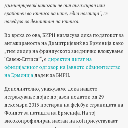
Димитријевиќ никогаш не бил ангажиран или
вработен во Ептиса на ниту една позиција“, се
наведува во демантот на Ептиса.
Во врска со ова, БИРН нагласува дека податокот за
ангажираноста на Димитријевиќ во Ерменија како
„тим лидер на француското заедничко вложување
‘Савеж-Ептиса’“, е
директен цитат на
официјалниот одговор на Јавното обвинителство
на Ерменија
даден за БИРН.
Дополнително, укажуваме дека нашето
истражување дојде до јавен податок од 29
декември 2015 постиран на фејсбук страницата на
Фондот за патишта на Ерменија. На тој
високопрофилиран настан на кој присуствуваат