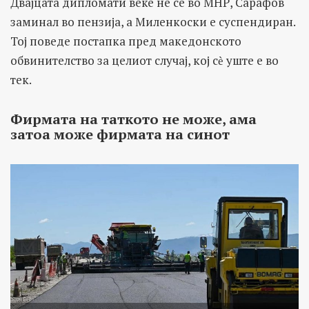
Двајцата дипломати веќе не се во МНР, Сарафов
заминал во пензија, а Миленкоски е суспендиран.
Тој поведе постапка пред македонското
обвинителство за целиот случај, кој с
ѐ
уште е во
тек.
Фирмата на таткото не може, ама
затоа може фирмата на синот