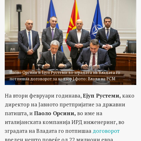
Паоло Орсини и Ејуп Рустеми во зградата на Владата го
потпишаа договорот за надзор | фото: Влада на РСМ
На втори февруари годинава,
Ејуп Рустеми,
како
директор на Јавното претпријатие за државни
патишта, и
Паоло Орсини,
во име на
италијанската компанија ИРД инженеринг, во
зградата на Владата го потпишаа
договорот
вреден нешто повеќе од 22 милиони евра.