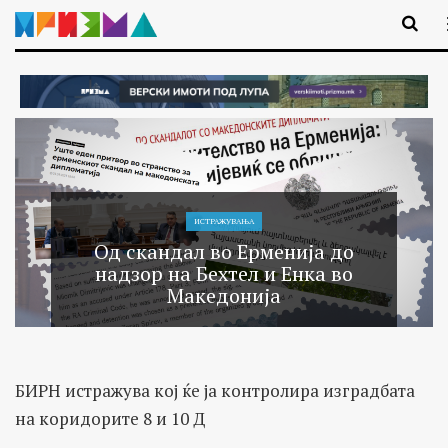
ИСТРАЖУВАЊA
Од скандал во Ерменија до
надзор на Бехтел и Енка во
Македонија
БИРН истражува кој ќе ја контролира изградбата
на коридорите 8 и 10 Д