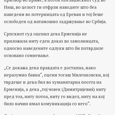
Ниш, во целост ги отфрли наводите што беа
наведени во потерницата од Ереван и тој беше
ослободен од натамошно задржување во Србија.
Српскиот суд оценил дека Ерменија не
приложила ниту еден доказ во замолницата,
односно наведените одлуки што би потврдиле
основано сомневање.
„Се докажа дека правдата е достапна, иако
неразумно бавна“, оцени тогаш Миленковски, кој
тврдеше и дека бил во хуманитарна посета на
Ерменија, а дека „тој човек (Димитријевиќ) ниту
пред тоа, ниту потоа, ниту го видел, ниту на кој
било начин имал комуникација со него“.