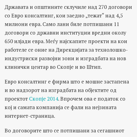
Државата и општините склучиле над 270 договори
со Евро консалтинг, кои заедно „тежат“ над 4,5
милиони евра. Само лани биле потпишани 11
договори со државни институции вредни околу
650 илјади евра. Меѓу најскапите проекти на кои
работеле се оние на Дирекцијата за технолошко-
индустриски развојни зони и изградбата на нов
клинички центар во Скопје и во Штип.
Евро консалтинг е фирма што е мошне застапена
и во надзорот на изградбата на објектите од
проектот
Скопје 2014
. Впрочем ова е податок со
кој и самата компанија се фали на нејзината
интернет-страница.
Во договорите што се потпишани за сегашниот