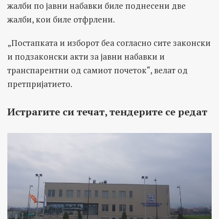
жалби по јавни набавки биле поднесени две
жалби, кои биле отфрлени.
„Постапката и изборот беа согласно сите законски
и подзаконски акти за јавни набавки и
транспарентни од самиот почеток“, велат од
претпријатието.
Истрагите си течат, тендерите се редат