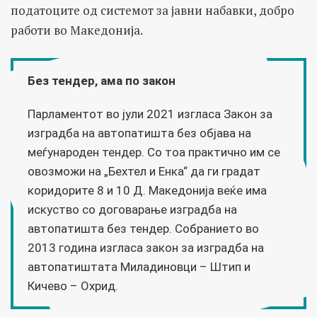
податоците од системот за јавни набавки, добро
работи во Македонија.
Без тендер, ама по закон
Парламентот во јули 2021 изгласа Закон за
изградба на автопатишта без објава на
меѓународен тендер. Со тоа практично им
се
овозможи на „Бехтел и Енка“ да ги градат
коридорите 8 и 10 Д.
Македонија веќе има
искуство со договарање изградба на
автопатишта без тендер. Собранието во
2013 година изгласа закон за изградба на
автопатиштата Миладиновци – Штип и
Кичево – Охрид.