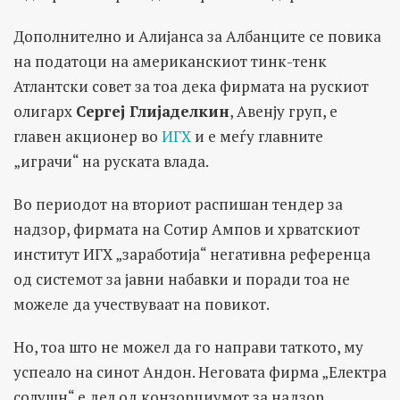
Дополнително и Алијанса за Албанците се повика
на податоци на американскиот тинк-тенк
Атлантски совет за тоа дека фирмата на рускиот
олигарх
Сергеј Глијаделкин
, Aвенју груп, е
главен акционер во
ИГХ
и е меѓу главните
„играчи“ на руската влада.
Во периодот на вториот распишан тендер за
надзор, фирмата на Сотир Ампов и хрватскиот
институт ИГХ „заработија“ негативна референца
од системот за јавни набавки и поради тоа не
можеле да учествуваат на повикот.
Но, тоа што не можел да го направи таткото, му
успеало на синот Андон. Неговата фирма „Електра
солушн“ е дел од конзорциумот за надзор,