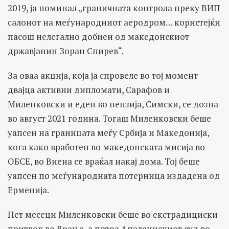
2019, ја поминал „граничната контрола преку ВИП
салонот на меѓународниот аеродром… користејќи
пасош нелегално добиен од македонскиот
државјанин Зоран Спирев“.
За оваа акција, која ја спровеле во тој момент
двајца активни дипломати, Сарафов и
Миленковски и еден во пензија, Симски, се дозна
во август 2021 година. Тогаш Миленковски беше
уапсен на границата меѓу Србија и Македонија,
кога како вработен во македонската мисија во
ОБСЕ, во Виена се враќал накај дома. Тој беше
уапсен по меѓународната потерница издадена од
Ерменија.
Пет месеци Миленковски беше во екстрадициски
притвор во Врање, а потоа Апелацискиот суд во