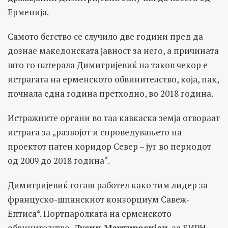
Ерменија.
Самото бегство се случило две години пред да
дознае македонската јавност за него, а причината
што го натерала Димитријевиќ на таков чекор е
истрагата на ерменското обвинителство, која, пак,
почнала една година претходно, во 2018 година.
Истражните органи во таа кавкаска земја отвораат
истрага за „развојот и спроведувањето на
проектот патен коридор Север – југ во периодот
од 2009 до 2018 година“.
Димитријевиќ тогаш работел како тим лидер за
француско-шпанскиот конзорциум Савеж-
Ептиса
*
. Портпаролката на ерменското
обвинителство,
Лусин Мартиросијан
, за БИРН,