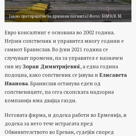
Јавно претпријатие за државни патишта | Фото: БИРН/В. М.
Евро консалтинг е основана во 2002 година.
Нејзин сопственик и управител многу години е
самиот Бранислав. Во јуни 2021 година се
случуваат промени, па за управител е назначен
син му
Зоран Димитријевиќ
, а една година
подоцна, како сопственик се јавува и
Елисавета
Иванова
. Бранислав останува еден од
сопствениците, па сега скопската надзорна
компанија има двајца газди.
Неговата фирма, и додека работи во Ерменија, и
додека за него тече истрагата пред
Обвинителството во Ереван, судејќи според