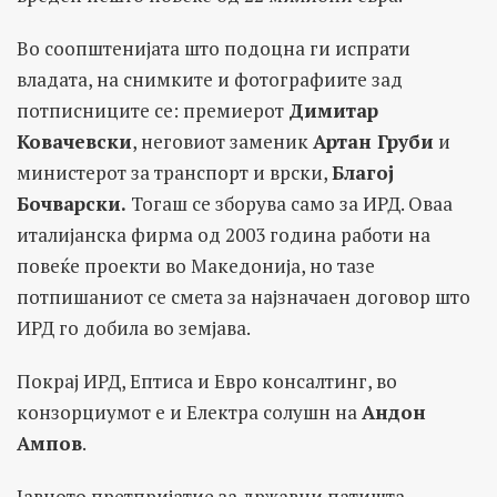
Во соопштенијата што подоцна ги испрати
владата, на снимките и фотографиите зад
потписниците се: премиерот
Димитар
Ковачевски
, неговиот заменик
Артан Груби
и
министерот за транспорт и врски,
Благој
Бочварски.
Toгаш се зборува само за ИРД. Оваа
италијанска фирма од 2003 година работи на
повеќе проекти во Македонија, но тазе
потпишаниот се смета за најзначаен договор што
ИРД го добила во земјава.
Покрај ИРД, Ептиса и Евро консалтинг, во
конзорциумот е и Електра солушн на
Андон
Ампов
.
Јавното претпријатие за државни патишта,