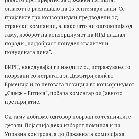
огласот го распишало на 15 септември лани. Се
пријавиле три конзорциуми предводени од
странски компании, а, како што ни одговорија од
таму, изборот на конзорциумот на ИРД паднал
поради „најдобриот понуден квалитет и
понудената цена“.
БИРН, наведувајќи ги наодите од истражувањето
поврзани со истрагата за Димитријевиќ во
Ерменија и со неговата позиција во конзорциумот
„Савеж – Ептиса“, побара коментар од Јавното
претпријатие.
Од таму добивме одговор поврзан со техничките
детали. Појаснија дека изборот поминал и на
Управна контрола, а до Државната комисија за