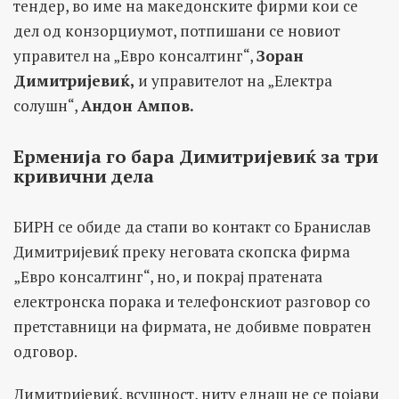
тендер, во име на македонските фирми кои се
дел од конзорциумот, потпишани се новиот
управител на „Евро консалтинг“,
Зоран
Димитријевиќ,
и управителот на „Електра
солушн“,
Андон Ампов.
Ерменија го бара Димитријевиќ за три
кривични дела
БИРН се обиде да стапи во контакт со Бранислав
Димитријевиќ преку неговата скопска фирма
„Евро консалтинг“, но, и покрај пратената
електронска порака и телефонскиот разговор со
претставници на фирмата, не добивме повратен
одговор.
Димитријевиќ, всушност, ниту еднаш не се појави