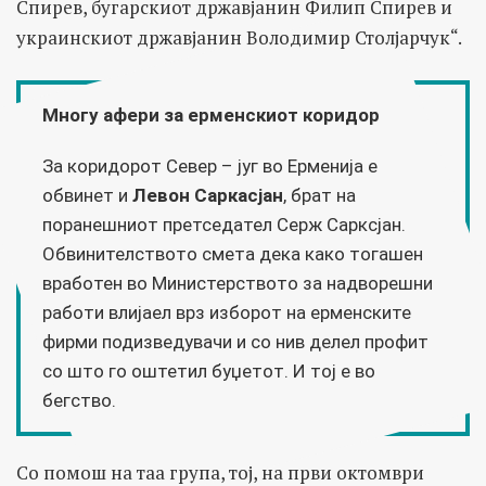
Спирев, бугарскиот државјанин Филип Спирев и
украинскиот државјанин Володимир Столјарчук“.
Многу афери за ерменскиот коридор
За коридорот Север – југ во Ерменија е
обвинет и
Левон Саркасјан
, брат на
поранешниот претседател Серж Сарксјан.
Обвинителството смета дека како тогашен
вработен во Министерството за надворешни
работи влијаел врз изборот на ерменските
фирми подизведувачи и со нив делел профит
со што го оштетил буџетот. И тој е во
бегство.
Со помош на таа група, тој, на први октомври