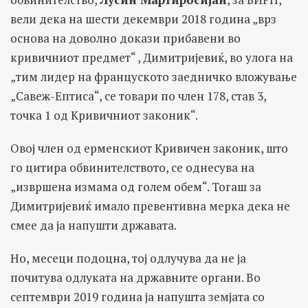
вели дека на шести декември 2018 година „врз
основа на доволно докази прибавени во
кривичниот предмет“ , Димитријевиќ, во улога на
„тим лидер на француското заедничко вложување
„Савеж-Ептиса“, се товари по член 178, став 3,
точка 1 од Кривичниот законик“.
Овој член од ерменскиот Кривичен законик, што
го цитира обвинителството, се однесува на
„извршена измама од голем обем“. Тогаш за
Димитријевиќ имало превентивна мерка дека не
смее да ја напушти државата.
Но, месеци подоцна, тој одлучува да не ја
почитува одлуката на државните органи. Во
септември 2019 година ја напушта земјата со