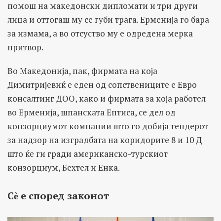
помош на македонски дипломати и три други
лица и оттогаш му се губи трагa. Ерменија го бара
за измама, а во отсуство му е одредена мерка
притвор.
Во Македонија, пак, фирмата на која
Димитријевиќ е еден од сопствениците е Евро
консалтинг ДОО, како и фирмата за која работел
во Ерменија, шпанската Ептиса, се дел од
конзорциумот компании што го добија тендерот
за надзор на изградбата на коридорите 8 и 10 Д
што ќе ги гради американско-турскиот
конзорциум, Бехтел и Енка.
С
ѐ
е според законот