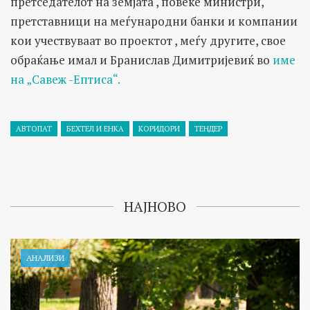
претседателот на земјата , повеќе министри,
претставници на меѓународни банки и компании
кои учествуваат во проектот , меѓу другите, свое
обраќање имал и Бранислав Димитријевиќ во
име
на „Савеж -Ептиса“.
АВТОПАТ
БЕХТЕЛ И ЕНКА
КОРИДОРИ
ТЕНДЕР
НАЈНОВО
АНАЛИЗИ