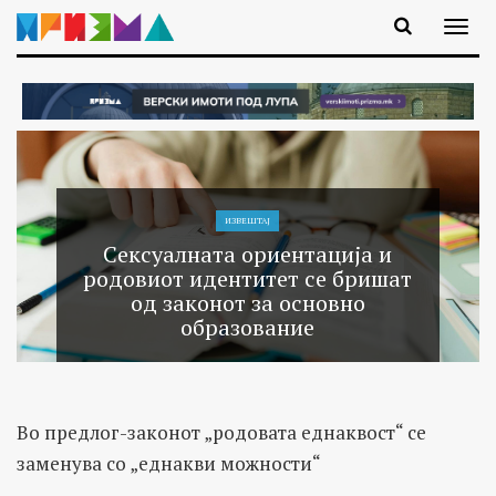
ИЗВЕШТАЈ
Сексуалната ориентација и
родовиот идентитет се бришат
од законот за основно
образование
Во предлог-законот „родовата еднаквост“ се
заменува со „еднакви можности“