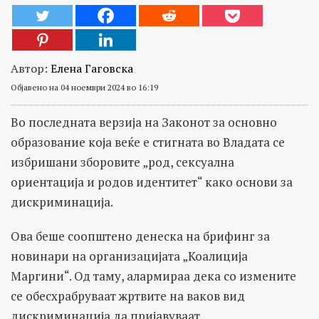
Автор:
Елена Гаговска
Објавено на 04 ноември 2024 во 16:19
Во последната верзија на Законот за основно
образование која веќе е стигната во Владата се
избришани зборовите „род, сексуална
ориентација и родов идентитет“ како основи за
дискриминација.
Ова беше соопштено денеска на брифинг за
новинари на организацијата „Коалиција
Маргини“. Од таму, алармираа дека со измените
се обесхрабруваат жртвите на ваков вид
дискриминација да пријавуваат.