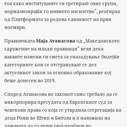
тоа како институциите ги третираат овие групи,
нормализирајќи го нивното насилство
“, реагираа
од Платформата за родова еднаквост на први
ноември.
Правничката
Маја Атанасова
од „Македонското
здружение на млади правници“ вели дека
ваквите измени ги смета за уназадување бидејќи
категориите кои се отстрануваат се дел
актуелниот закон за основно образование кој
беше донесен во 2019.
Според Атанасова во законот само требало да се
инкорпорира пресудата од Европскиот суд за
човекови права со која се утврдила сегрегација на
деца Роми во Штип и Битола и ѝ наложило на
државата да го реши овој проблем во