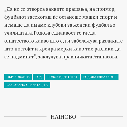
„Да не се отвореа ваквите прашања, на пример,
фудбалот засекогаш ќе останеше машки спорт и
немаше да имаме клубови за женски фудбал во
училиштата. Родова еднаквост го гледа
општеството какво што е, ги забележува разликите
што постојат и креира мерки како тие разлики да
се надминат“, заклучува правничката Атанасова.
ОБРАЗОВАНИЕ
РОД
РОДОВ ИДЕНТИТЕТ
РОДОВА ЕДНАКВОСТ
СЕКСУАЛНА ОРИЕНТАЦИЈА
НАЈНОВО