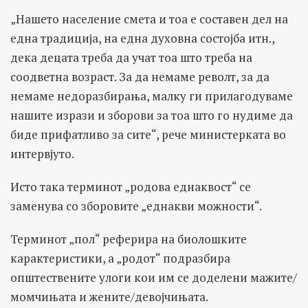
„
Нашето население смета и тоа е составен дел на
една традиција, на една духовна состојба итн.,
дека децата треба да учат тоа што треба на
соодветна возраст. За да немаме револт, за да
немаме недоразбирања, малку ги прилагодуваме
нашите изрази и зборови за тоа што го нудиме да
биде прифатливо за сите
“, рече министерката во
интервјуто.
Исто така терминот „родова еднаквост“ се
заменува со зборовите „еднакви можности“.
Терминот „пол“ реферира на биолошките
карактеристики, а „родот“ подразбира
општествените улоги кои им се доделени мажите/
момчињата и жените/девојчињата.