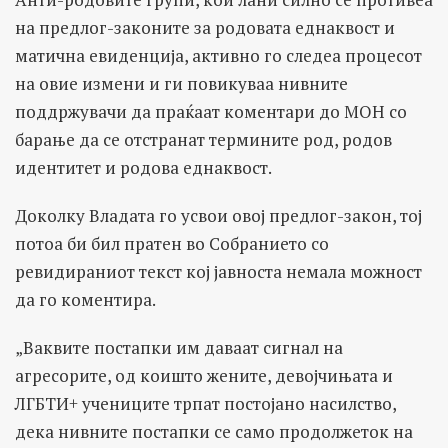
на предлог-законите за родовата еднаквост и
матична евиденција, активно го следеа процесот
на овие измени и ги повикуваа нивните
поддржувачи да праќаат коментари до МОН со
барање да се отстранат термините род, родов
идентитет и родова еднаквост.
Доколку Владата го усвои овој предлог-закон, тој
потоа би бил пратен во Собранието со
ревидираниот текст кој јавноста немала можност
да го коментира.
„
Ваквите постапки им даваат сигнал на
агресорите, од коишто жените, девојчињата и
ЛГБТИ+ учениците трпат постојано насилство,
дека нивните постапки се само продолжеток на