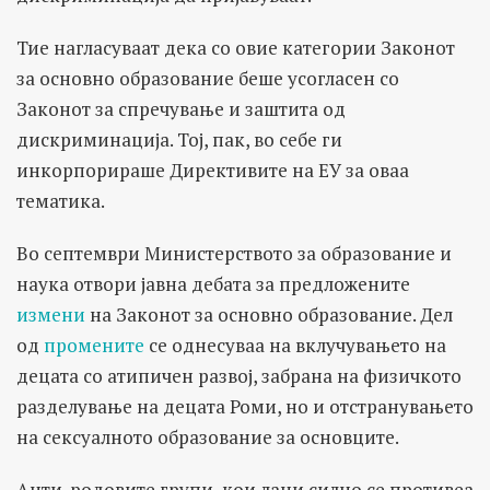
Тие нагласуваат дека со овие категории Законот
за основно образование беше усогласен со
Законот за спречување и заштита од
дискриминација. Тој, пак, во себе ги
инкорпорираше Директивите на ЕУ за оваа
тематика.
Во септември Министерството за образование и
наука отвори јавна дебата за предложените
измени
на Законот за основно образование. Дел
од
промените
се однесуваа на вклучувањето на
децата со атипичен развој, забрана на физичкото
разделување на децата Роми, но и отстранувањето
на сексуалното образование за основците.
Анти-родовите групи, кои лани силно се противеа