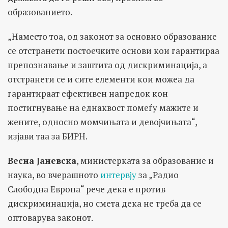
образованието.
„Наместо тоа, од законот за основно образование
се отстранети постоечките основи
кои гарантираа
препознавање и заштита од дискриминација, а
отстранети се и сите елементи кои можеа да
гарантираат ефективен напредок кон
постигнување на еднаквост помеѓу мажите и
жените, односно момчињата и девојчињата“,
изјави таа за БИРН.
Весна Јаневска
, министерката за образование и
наука, во вчерашното
интервју
за „Радио
Слободна Европа“ рече дека е против
дискриминација, но смета дека не треба да се
оптоварува законот.