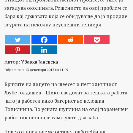
загадува околината. Решението за овој проблем се
бара кај државата која се обидуваше да ја продаде
згурата на неколку неуспешни тендери
Автор:
Убавка Јаневска
Објавено на 13 декември 2013 во 11:09
Брчките на лицето на шеесет и петгодишниот
Љубе Јолдашев – Шико сведочат за тешката работа
што ја работел како багерист во велешка
Топилница. Во усната шуплина на овој поранешен
работник останале само уште два заба.
Човекот пред време остарел работејќи на