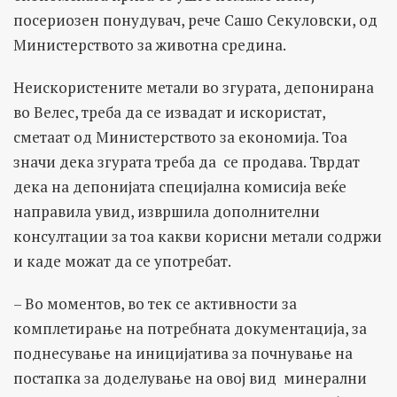
посериозен понудувач, рече Сашо Секуловски, од
Министерството за животна средина.
Неискористените метали во згурата, депонирана
во Велес, треба да се извадат и искористат,
сметаат од Министерството за економија. Тоа
значи дека згурата треба да се продава. Тврдат
дека на депонијата специјална комисија веќе
направила увид, извршила дополнителни
консултации за тоа какви корисни метали содржи
и каде можат да се употребат.
– Во моментов, во тек се активности за
комплетирање на потребната документација, за
поднесување на иницијатива за почнување на
постапка за доделување на овој вид минерални