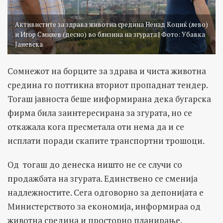
Активистите за здрава животна средина Ненад Коциќ (лево)
и Игор Смилев (десно) во близина на згурата | Фото: Убавка
Јаневска
Сомнежот на борците за здрава и чиста животна
средина го поттикна вториот пропаднат тендер.
Тогаш јавноста беше информирана дека бугарска
фирма била заинтересирана за згурата, но се
откажала кога пресметала оти нема да и се
исплати поради скапите транспортни трошоци.
Од тогаш до денеска ништо не се случи со
продажбата на згурата. Единствено се сменија
надлежностите. Сега одговорно за депонијата е
Министерството за економија, информираа од
животна средина и просторно планирање.