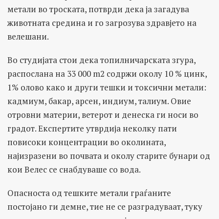
метали во троската, потврди дека ја загадува
животната средина и го загрозува здравјето на
велешани.
Во студијата стои дека топилничарската згура,
распослана на 33 000 m2 содржи околу 10 % цинк,
1% олово како и други тешки и токсични метали:
кадмиум, бакар, арсен, индиум, талиум. Овие
отровни материи, ветерот и денеска ги носи во
градот. Експертите утврдија неколку пати
повисоки концентрации во околината,
најизразени во почвата и околу старите бунари од
кои Велес се снабдуваше со вода.
Опасноста од тешките метали граѓаните
постојано ги демне, тие не се разградуваат, туку