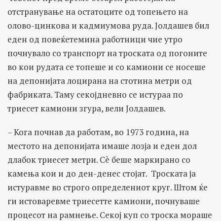
отстранување на остатоците од топењето на
олово-цинкова и кадмиумова руда. Јолдашев бил
еден од повеќетемина работници чие утро
почнувало со транспорт на троската од погоните
во кои рудата се топеше и со камиони се носеше
на депонијата лоцирана на стотина метри од
фабриката. Таму секојдневно се истураа по
триесет камиони згура, вели Јолдашев.
– Кога почнав да работам, во 1973 година, на
местото на депонијата имаше лозја и еден дол
длабок триесет метри. Сè беше маркирано со
камења кои и до ден-денес стојат. Троската ја
истуравме во строго определениот круг. Штом ќе
ги истоваревме триесетте камиони, почнуваше
процесот на рамнење. Секој куп со троска мораше