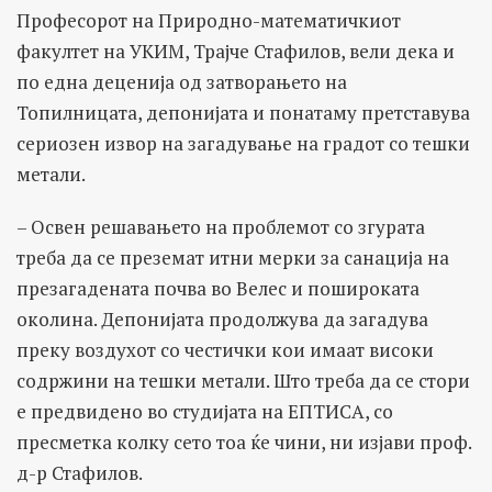
Професорот на Природно-математичкиот
факултет на УКИМ, Трајче Стафилов, вели дека и
по една деценија од затворањето на
Топилницата, депонијата и понатаму претставува
сериозен извор на загадување на градот со тешки
метали.
– Освен решавањето на проблемот со згурата
треба да се преземат итни мерки за санација на
презагадената почва во Велес и пошироката
околина. Депонијата продолжува да загадува
преку воздухот со честички кои имаат високи
содржини на тешки метали. Што треба да се стори
е предвидено во студијата на ЕПТИСА, со
пресметка колку сето тоа ќе чини, ни изјави проф.
д-р Стафилов.