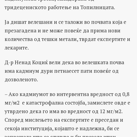
тридецениското работење на Топилницата.
Ја дишат велешани и се таложи во почвата која е
презагадена и не може повеќе да прима нови
количества од тешки метали, тврдат експертите и
лекарите.
Д-р Ненад Коциќ вели дека во велешката почва
има кадмиум дури петнаесет пати повеќе од
дозволеното.
– Ако кадмиумот во интервентна вредност од 0,8
мг/м2 е катастрофална состојба, замислете овде е
утврдено дека го има во вредност од 12 мг/м2.
Според мислењето на експертите е преседан и
секоја институција, којашто е надлежна, би се
запрашала што се случува и би презела итни