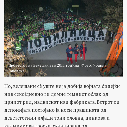
Протестот на Велешани во 2011 година | Фото: Убавка
Јаневска
Но, велешани сè уште не ја добија војната бидејќи
нив секојдневно ги демне темниот облак од
црниот рид, надвиснат над фабриката. Ветрот од
депонијата постојано ја носи прашината од
деветстотини илјади тони оловна, цинкова и
кадмиумова троска, складирана од