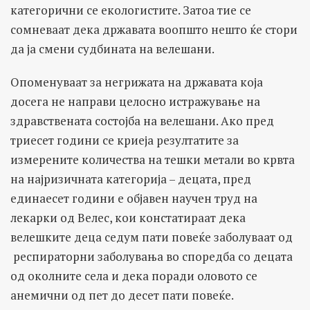
категорични се екологистите. Затоа тие се
сомневаат дека државата воопшто нешто ќе стори
да ја смени судбината на велешани.
Опоменуваат за негрижата на државата која
досега не направи целосно истражување на
здравствената состојба на велешани. Ако пред
триесет години се криеја резултатите за
измерените количества на тешки метали во крвта
на најризичната категорија – децата, пред
единаесет години е објавен научен труд на
лекарки од Велес, кои констатираат дека
велешките деца седум пати повеќе заболуваат од
респираторни заболувања во споредба со децата
од околните села и дека поради оловото се
анемични од пет до десет пати повеќе.