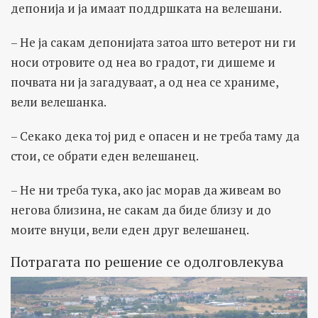
депонија и ја имаат поддршката на велешани.
– Не ја сакам депонијата затоа што ветерот ни ги
носи отровите од неа во градот, ги дишеме и
почвата ни ја загадуваат, а од неа се храниме,
вели велешанка.
– Секако дека тој рид е опасен и не треба таму да
стои, се обрати еден велешанец.
– Не ни треба тука, ако јас морав да живеам во
негова близина, не сакам да биде близу и до
моите внуци, вели еден друг велешанец.
Потрагата по решение се одолговлекува