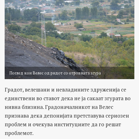
Поглед кон Велес од ридот со отровната згура
Градот, велешани и невладините здруженија се
единствени во ставот дека не ја сакаат згурата во
нивна близина. Градоначалникот на Велес
признава дека депонијата претставува сериозен
проблем и очекува институциите да го решат
проблемот.