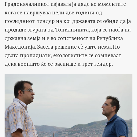
Градоначалникот изјавата ја даде во моментите
кога се навршуваа цели две години од
последниот тендер на кој државата се обиде да ја
продаде згурата од Топилницата, која се наоѓа на
државна земја и е во сопственост на Република
Македонија. Засега решение сè уште нема. По
двата пропаднати, екологистите се сомневаат
дека воопшто ќе се распише и трет тендер.