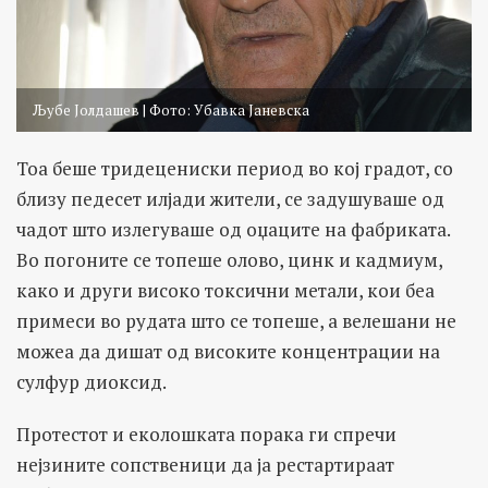
Љубе Јолдашев | Фото: Убавка Јаневска
Тоа беше тридецениски период во кој градот, со
близу педесет илјади жители, се задушуваше од
чадот што излегуваше од оџаците на фабриката.
Во погоните се топеше олово, цинк и кадмиум,
како и други високо токсични метали, кои беа
примеси во рудата што се топеше, а велешани не
можеа да дишат од високите концентрации на
сулфур диоксид.
Протестот и еколошката порака ги спречи
нејзините сопственици да ја рестартираат