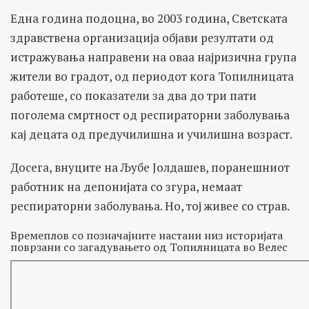
Една година подоцна, во 2003 година, Светската
здравствена организација објави резултати од
истражувања направени на оваа најризична група
жители во градот, од периодот кога Топилницата
работеше, со показатели за два до три пати
поголема смртност од респираторни заболувања
кај децата од предучилишна и училишна возраст.
Досега, внуците на Љубе Јолдашев, поранешниот
работник на депонијата со згура, немаат
респираторни заболувања. Но, тој живее со страв.
Времеплов со позначајните настани низ историјата
поврзани со загадувањето од Топилницата во Велес