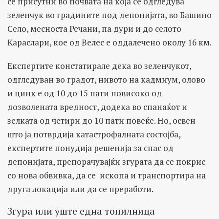
се присутни во почвата на која се одгледува
зеленчук во градините под депонијата, во Башино
Село, месноста Речани, па дури и до селото
Караслари, кое од Велес е оддалечено околу 16 км.
Експертите констатирале дека во зеленчукот,
одгледуван во градот, нивото на кадмиум, олово
и цинк е од 10 до 15 пати повисоко од
дозволената вредност, додека во спанаќот и
зелката од четири до 10 пати повеќе. Но, освен
што ја потврдија катастрофалната состојба,
експертите понудија решенија за спас од
депонијата, препорачувајќи згурата да се покрие
со нова обвивка, да се ископа и транспортира на
друга локација или да се преработи.
Згура или уште една топилница