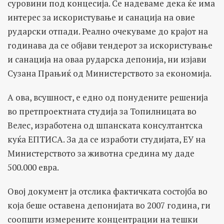
суровини под концесија. Се надеваме дека ќе има
интерес за искористување и санација на овие
рударски отпади. Реално очекуваме до крајот на
годинава да се објави тендерот за искористување
и санација на оваа рударска депонија, ни изјави
Сузана Прањиќ од Министерството за економија.
А ова, всушност, е едно од понудените решенија
во претпроектната студија за Топилницата во
Велес, изработена од шпанската консултантска
куќа ЕПТИСА. За да се изработи студијата, ЕУ на
Министерството за животна средина му даде
500.000 евра.
Овој документ ја отслика фактичката состојба во
која беше оставена депонијата во 2007 година, ги
соопшти измерените концентрации на тешки