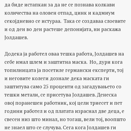
да биде истапкан за да не се познава колкави
количества на оловен отпад, цинк и кадмиум
секојдневно се истураа. Така се создаваа слоевите
и од ден во ден растеше депонијата, ни раскажа
Јолдашев.
Додека ја работел оваа тешка работа, Јолдашев на
себе имал шлем и заштитна маска. Но, дури кога
топилницата ја посетиле германски експерти, тој
и неговите колеги дознале дека маската ги
заштитува само 25 проценти од загадувањето со
тешки метали, се присетува Јолдашев. Денеска
овој поранешен работник, кој цели триесет и пет
години работел и од платата израснал две деца, е
свесен низ што минал, но тогаш, вели тој, воопшто
не знаел што се случува. Сега кога Јолдашев ги