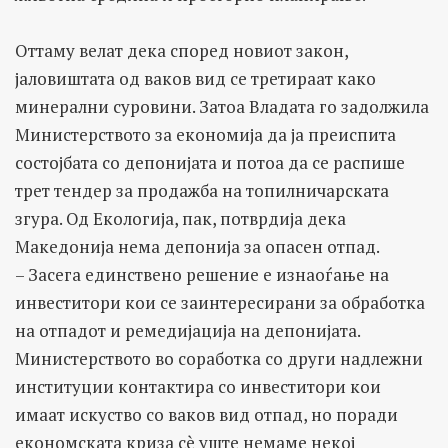
Оттаму велат дека според новиот закон,
јаловиштата од ваков вид се третираат како
минерални суровини. Затоа Владата го задолжила
Министерството за економија да ја преиспита
состојбата со депонијата и потоа да се распише
трет тендер за продажба на топилничарската
згура. Од Екологија, пак, потврдија дека
Македонија нема депонија за опасен отпад.
– Засега единствено решение е изнаоѓање на
инвеститори кои се заинтересирани за обработка
на отпадот и ремедијација на депонијата.
Министерството во соработка со други надлежни
институции контактира со инвеститори кои
имаат искуство со ваков вид отпад, но поради
економската криза сè уште немаме некој