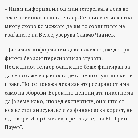
– Имам информации од министерствата дека во
тек е постапка за нов тендер. Се надевам дека тоа
многу скоро ќе можеме да им го соопштиме на
граѓаните на Велес, уверува Славчо Чадиев.
– Јас имам информации дека начелно две до три
фирми беа заинтересирани за згурата.
Последниот тендер очигледно беше фингиран за
да се покаже во јавноста дека нешто суштински се
прави. Но, се покажа дека заинтересираност има
само на зборови. Веројатно депонијата никој нема
да ја земе иако, според експертите, оној што со
неа ќе стопанисува, ќе има финансиска корист, ни
одговори Игор Смилев, претседател на ЕГ „Грин
Пауер“.