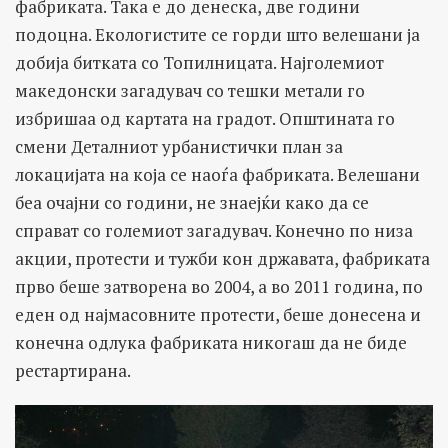
фабриката. Така е до денеска, две години
подоцна. Екологистите се горди што велешани ја
добија битката со Топилницата. Најголемиот
македонски загадувач со тешки метали го
избришаа од картата на градот. Општината го
смени Деталниот урбанистички план за
локацијата на која се наоѓа фабриката. Велешани
беа очајни со години, не знаејќи како да се
справат со големиот загадувач. Конечно по низа
акции, протести и тужби кон државата, фабриката
прво беше затворена во 2004, а во 2011 година, по
еден од најмасовните протести, беше донесена и
конечна одлука фабриката никогаш да не биде
рестартирана.