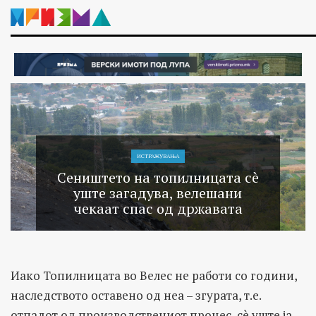
ИСТРАЖУВАЊA
Сеништето на топилницата сè
уште загадува, велешани
чекаат спас од државата
Иако Топилницата во Велес не работи со години,
наследството оставено од неа – згурата, т.е.
отпадот од производствениот процес, сè уште ја