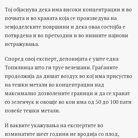
Тој објаснува дека има високи концентрации и во
почвата и во храната која се произведува на
земјоделските површини и дека оваа состојба е
потврдена и во претходни и во нивните најнови
истражувања.
Според овој експерт, депонијата е уште една
Топилница што ги труе велешани. Граѓаните
продолжија да дишат воздух во кој има присуство
на тешки метали во концентрации над
максимално дозволените граници и да се хранат
со зеленчук и овошје во кои има од 50 до 100 пати
повеќе тешки метали.
И ваквите укажувања на експертите во
изминатите шест години не вродија со плод,