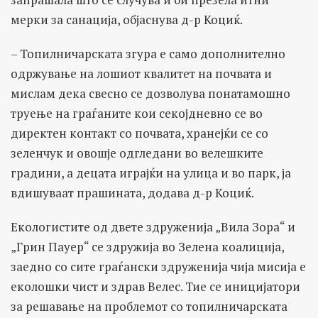
мерки за санација, објаснува д-р Коциќ.
– Топилничарската згура е само дополнително
одржување на лошиот квалитет на почвата и
мислам дека свесно се дозволува понатамошно
труење на граѓаните кои секојдневно се во
директен контакт со почвата, хранејќи се со
зеленчук и овошје одгледани во велешките
градини, а децата играјќи на улица и во парк, ја
вдишуваат прашината, додава д-р Коциќ.
Екологистите од двете здруженија „Вила Зора“ и
„Грин Пауер“ се здружија во Зелена коалиција,
заедно со сите граѓански здруженија чија мисија е
еколошки чист и здрав Велес. Тие се иницијатори
за решавање на проблемот со топилничарската