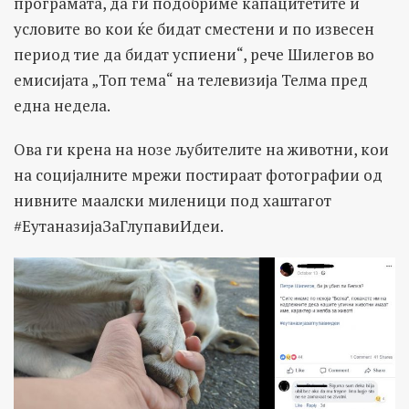
програмата, да ги подобриме капацитетите и
условите во кои ќе бидат сместени и по извесен
период тие да бидат успиени“, рече Шилегов во
емисијата „Топ тема“ на телевизија Телма пред
една недела.
Ова ги крена на нозе љубителите на животни, кои
на социјалните мрежи постираат фотографии од
нивните маалски миленици под хаштагот
#ЕутаназијаЗаГлупавиИдеи.