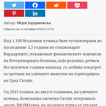
Автор:
Мери Јордановска
Објавено на 16 октомври 2018 во 13:36
Над 1.100 бездомни кучиња биле еутанизирани во
последниве 3,5 години во стационарот
Вардариште, покажуваат финансиските извештаи
на Ветеринарната болница, која редовно, речиси
без исклучок години наназад, го добива тендерот
за третман на уличните животни на територијата
на Град Скопје.
Од 2015 година до август годинава, на уличните
кучиња, Комунална хигиена Скопје потрошила
околу 300.000 евра, но на терен тешко се гледаат