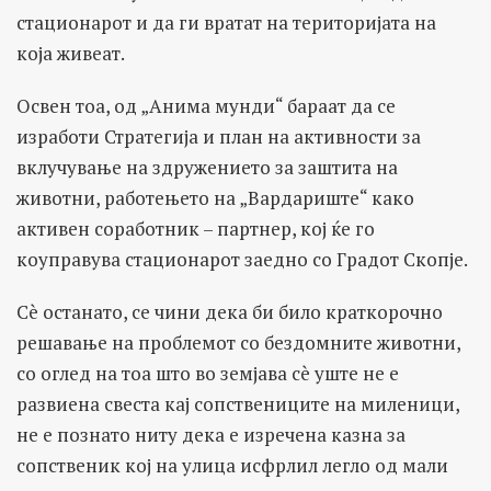
стационарот и да ги вратат на територијата на
која живеат.
Освен тоа, од „Анима мунди“ бараат да се
изработи Стратегија и план на активности за
вклучување на здружението за заштита на
животни, работењето на „Вардариште“ како
активен соработник – партнер, кој ќе го
коуправува стационарот заедно со Градот Скопје.
Сè останато, се чини дека би било краткорочно
решавање на проблемот со бездомните животни,
со оглед на тоа што во земјава сè уште не е
развиена свеста кај сопствениците на миленици,
не е познато ниту дека е изречена казна за
сопственик кој на улица исфрлил легло од мали