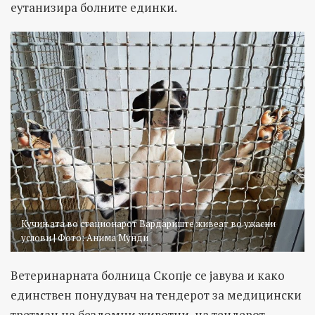
еутанизира болните единки.
Кучињата во стационарот Вардариште живеат во ужасни
услови | Фото: Анима Мунди
Ветеринарната болница Скопје се јавува и како
единствен понудувач на тендерот за медицински
третман на бездомни животни, на тендерот