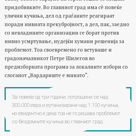
придобивките. Во главниот град има сè повеќе
улични кучиња, дел од граѓаните реагираат
поради нивната прекубројност, а дел, пак, заедно
со невладините организации се борат против
нивно усмртување, нудејќи хумани решенија за
проблемот. Тоа своевремено го ветуваше и
градоначалникот Петре Шилегов во
предизборната програма за локалните избори со
слоганот „Вардариште е минато“.
За повеќе од три години, потрошени се над
300.000 евра и еутанизирани над 1.100 кучиња,
но евидентно е дека тоа не го решава проблемот
со бездомните кучиња во главниот град