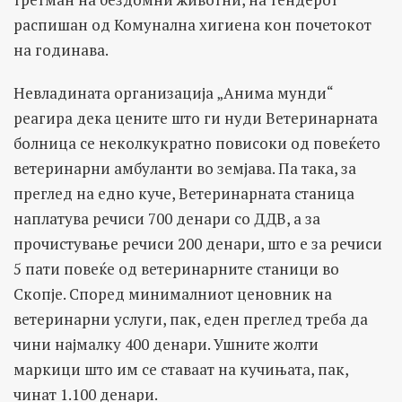
распишан од Комунална хигиена кон почетокот
на годинава.
Невладината организација „Анима мунди“
реагира дека цените што ги нуди Ветеринарната
болница се неколкукратно повисоки од повеќето
ветеринарни амбуланти во земјава. Па така, за
преглед на едно куче, Ветеринарната станица
наплатува речиси 700 денари со ДДВ, а за
прочистување речиси 200 денари, што е за речиси
5 пати повеќе од ветеринарните станици во
Скопје. Според минималниот ценовник на
ветеринарни услуги, пак, еден преглед треба да
чини најмалку 400 денари. Ушните жолти
маркици што им се ставаат на кучињата, пак,
чинат 1.100 денари.