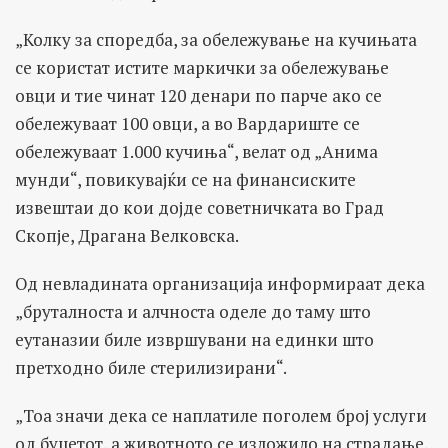
„Колку за споредба, за обележување на кучињата
се користат истите маркички за обележување
овци и тие чинат 120 денари по парче ако се
обележуваат 100 овци, а во Вардариште се
обележуваат 1.000 кучиња“, велат од „Анима
мунди“, повикувајќи се на финансиските
извештаи до кои дојде советничката во Град
Скопје, Драгана Велковска.
Од невладината организација информираат дека
„бруталноста и алчноста оделе до таму што
еутаназии биле извршувани на единки што
претходно биле стерилизирани“.
„Тоа значи дека се наплатиле поголем број услуги
од буџетот, а животното се изложило на страдање,