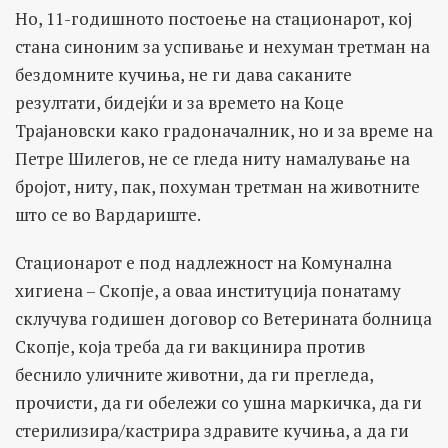
Но, 11-годишното постоење на стационарот, кој
стана синоним за успивање и нехуман третман на
бездомните кучиња, не ги дава саканите
резултати, бидејќи и за времето на Коце
Трајановски како градоначалник, но и за време на
Петре Шилегов, не се гледа ниту намалување на
бројот, ниту, пак, похуман третман на животните
што се во Вардариште.
Стационарот е под надлежност на Комунална
хигиена – Скопје, а оваа институција понатаму
склучува годишен договор со Ветерината болница
Скопје, која треба да ги вакцинира против
беснило уличните животни, да ги прегледа,
прочисти, да ги обележи со ушна маркичка, да ги
стерилизира/кастрира здравите кучиња, а да ги