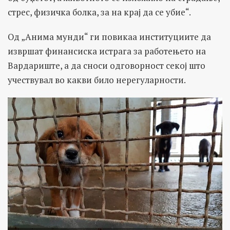
стрес, физичка болка, за на крај да се убие“.
Од „Анима мунди“ ги повикаа институциите да
извршат финансиска истрага за работењето на
Вардариште, а да сноси одговорност секој што
учествувал во какви било нерегуларности.