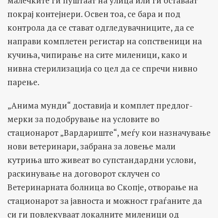
малечките ги пуштаат на улица или ги оставаат
покрај контејнери. Освен тоа, се бара и под
контрола да се стават одгледувачниците, да се
направи комплетен регистар на сопственици на
кучиња, чипирање на сите миленици, како и
нивна стерилизација со цел да се спречи нивно
парење.
„Анима мунди“ доставија и комплет предлог-
мерки за подобрување на условите во
стационарот „Вардариште“, меѓу кои назначување
нови ветеринари, забрана за ловење мали
кутриња што живеат во супстандардни услови,
раскинување на договорот склучен со
Ветеринарната болница во Скопје, отворање на
стационарот за јавноста и можност граѓаните да
си ги повлекуваат локалните миленици од