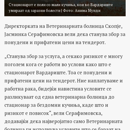
Стационарот е полн со мали кучиња, кои во Вардариште
умираат од заразни болести | Фото: Анима Мунди
Директорката на Ветеринарната болница Скопје,
Јасминка Серафимовска вели дека станува збор за
понудени и прифатени цени на тендерот.
„Станува збор за услуга, а секако ризикот е многу
поголем кога се работи во услови како што е
стационарот Вардариште. Тоа се понудени и
прифатени цени на тендерот. Ние наплатуваме и
работна рака, бидејќи навистина условите се
разликуваат од една ветеринарна болница до
стационар за бездомни кучиња, каде што и
ризикот е повисок“, вели Серафимовска,
додавајќи дека најверојатно само Ветеринарната
болница ги исполнува условите што се бараат на