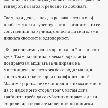
тендерот, па затоа и редовно го добиваат.
Таа тврди дека, сепак, за решавањето на овој
проблем мора да учествуваат и граѓаните што се
сопственици на кучиња, односно да се зголеми
нивната свесност и одговорност.
„Вчера ставивме ушна маркичка на 7-илјадитото
куче. Тоа е навистина голема бројка. Јас ја
поздравувам акцијата за чипирање на
милениците, но што кога ќе се родат мали, а
сопственикот ќе ги фрли покрај контејнер?
Малите кутриња не се чипирани и невозможно е
да се најде кој го сторил тоа? Сметам дека
граѓаните треба да се субвенционираат и да ги
стерилизираат своите миленици по пониски