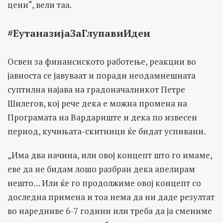
цени“, вели таа.
#ЕутаназијаЗаГлупавиИдеи
Освен за финансиското работење, реакции во
јавноста се јавуваат и поради неодамнешната
суптилна најава на градоначалникот Петре
Шилегов, кој рече дека е можна промена на
Програмата на Вардариште и дека по извесен
период, кучињата-скитници ќе бидат успивани.
„Има два начина, или овој концепт што го имаме,
еве да не бидам лошо разбран дека апелирам
нешто… Или ќе го продолжиме овој концепт со
доследна примена и тоа нема да ни даде резултат
во наредниве 6-7 години или треба да ја смениме