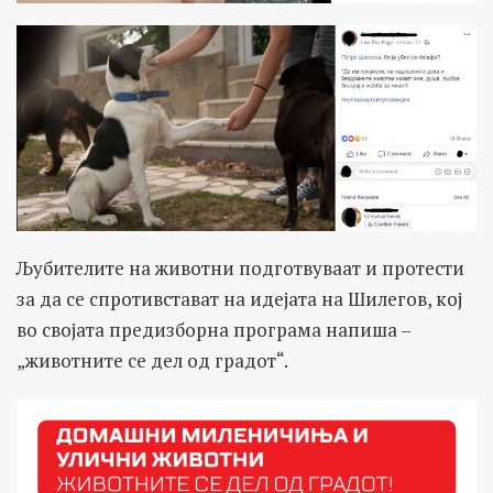
Љубителите на животни подготвуваат и протести
за да се спротивстават на идејата на Шилегов, кој
во својата предизборна програма напиша –
„животните се дел од градот“.