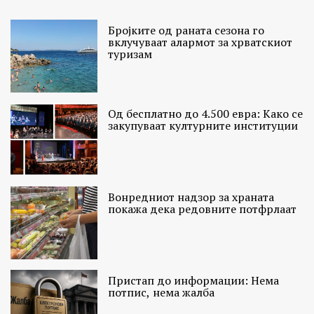
Бројките од раната сезона го
вклучуваат алармот за хрватскиот
туризам
Од бесплатно до 4.500 евра: Како се
закупуваат културните институции
Вонредниот надзор за храната
покажа дека редовните потфрлаат
Пристап до информации: Нема
потпис, нема жалба