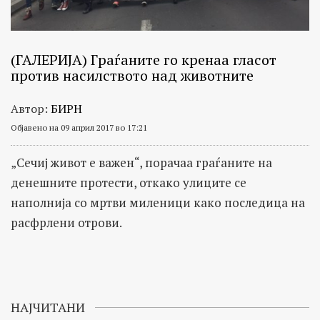
(ГАЛЕРИЈА) Граѓаните го кренаа гласот
против насилството над животните
Автор:
БИРН
Објавено на 09 април 2017 во 17:21
„Сечиј живот е важен“, порачаа граѓаните на
денешните протести, откако улиците се
наполнија со мртви миленици како последица на
расфрлени отрови.
НАЈЧИТАНИ