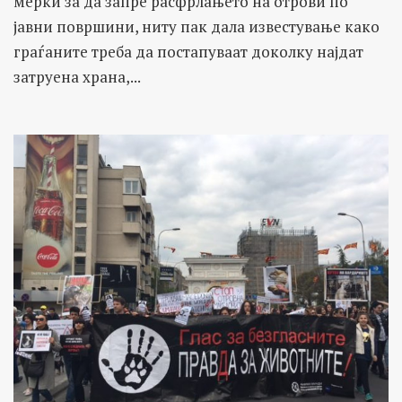
мерки за да запре расфрлањето на отрови по
јавни површини, ниту пак дала известување како
граѓаните треба да постапуваат доколку најдат
затруена храна,...