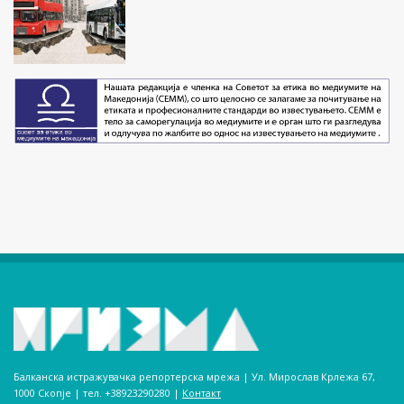
Балканска истражувачка репортерска мрежа | Ул. Мирослав Крлежа 67,
1000 Скопје | тел. +38923290280­ |
Контакт