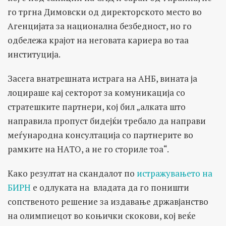
го тргна Димовски од директорското место во
Агенцијата за национална безбедност, но го
одбележа крајот на неговата кариера во таа
институција.
Засега внатрешната истрага на АНБ, вината ја
лоцираше кај секторот за комуникација со
стратешките партнери, кој бил „алката што
направила пропуст бидејќи требало да направи
меѓународна консултација со партнерите во
рамките на НАТО, а не го сториле тоа“.
Како резултат на скандалот по
истражувањето на
БИРН
е одлуката на владата да го поништи
сопственото решение за издавање државјанство
на олимпиецот во коњички скокови, кој веќе