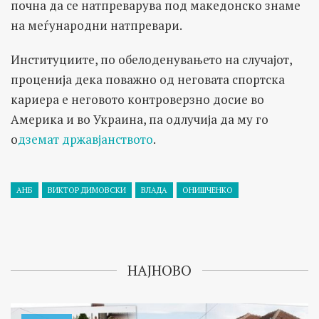
почна да се натпреварува под македонско знаме
на меѓународни натпревари.
Институциите, по обелоденувањето на случајот,
проценија дека поважно од неговата спортска
кариера е неговото контроверзно досие во
Америка и во Украина, па одлучија да му го
о
дземат државјанството
.
АНБ
ВИКТОР ДИМОВСКИ
ВЛАДА
ОНИШЧЕНКО
НАЈНОВО