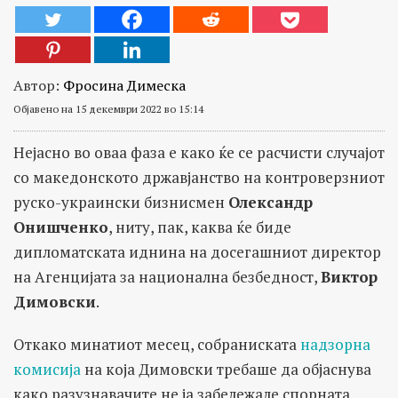
Автор:
Фросина Димеска
Објавено на 15 декември 2022 во 15:14
Нејасно во оваа фаза е како ќе се расчисти случајот
со македонското државјанство на контроверзниот
руско-украински бизнисмен
Олександр
Онишченко
, ниту, пак, каква ќе биде
дипломатската иднина на досегашниот директор
на Агенцијата за национална безбедност,
Виктор
Димовски
.
Откако минатиот месец, собраниската
надзорна
комисија
на која Димовски требаше да објаснува
како разузнавачите не ја забележале спорната