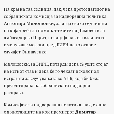
На крај на таа седница, пак, чека претседателот на
собраниската комисија за надворешна политика,
Антонијо Милошоски,
за да ја свика седницата
на која треба да поминат тезите на Димовски за
амбасадор во Париз, позиција на која владата го
именуваше месеци пред БИРН да го открие
случајот Онишченко.
Милошоски, за БИРН, потврди дека сѐ уште стојат
на истиот став и дека ќе го чекаат исходот од
истрагата за случувањата во АНБ, која би била
презентирана на собраниската надзорна
расправа.
Комисијата за надворешна политика, пак, е една
од инстанците на кои премиерот
Димитар