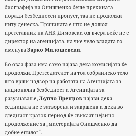
биографија на Онишченко беше прекината
поради безбедносен пропуст, таа не продолжи
ниту денеска. Причината е што не дошол
претставник на АНБ. Димовски од вчера веќе не е
директор на агенцијата, на чие чело владата го
именува
Зарко Милошевски
.
Во оваа фаза има само најава дека комисијата ќе
продолжи. Претседателот на тоа собраниско тело
што врши надзор на работата на Агенцијата за
национална безбедност и Агенцијата за
разузнавање,
Љупчо Пренџов
најави дека
седницата не е затворена и завршена и дека во
следниот краток период ќе свикаат нејзино
продолжение за „мистеријата Онишченко да
добие епилог“.