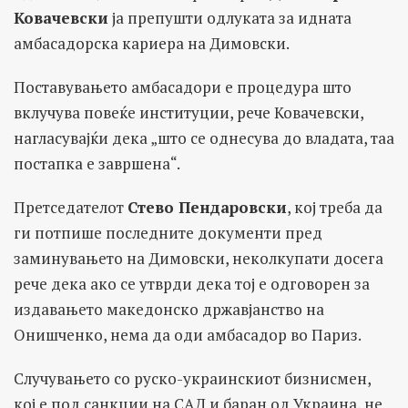
Ковачевски
ја препушти одлуката за идната
амбасадорска кариера на Димовски.
Поставувањето амбасадори е процедура што
вклучува повеќе институции, рече Ковачевски,
нагласувајќи дека „што се однесува до владата, таа
постапка е завршена“.
Претседателот
Стево Пендаровски
, кој треба да
ги потпише последните документи пред
заминувањето на Димовски, неколкупати досега
рече дека ако се утврди дека тој е одговорен за
издавањето македонско државјанство на
Онишченко, нема да оди амбасадор во Париз.
Случувањето со руско-украинскиот бизнисмен,
кој е под санкции на САД и баран од Украина, не