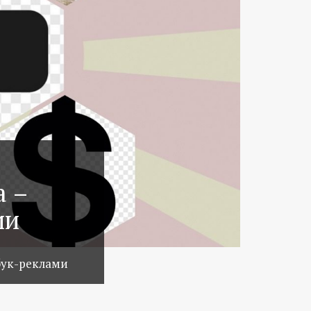
а –
ии
бук-реклами