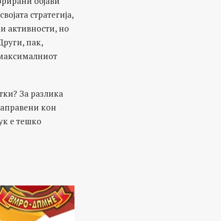
зорирани објави
војата стратегија,
и активности, но
Други, пак,
а максималниот
тки? За разлика
направени кон
ук е тешко