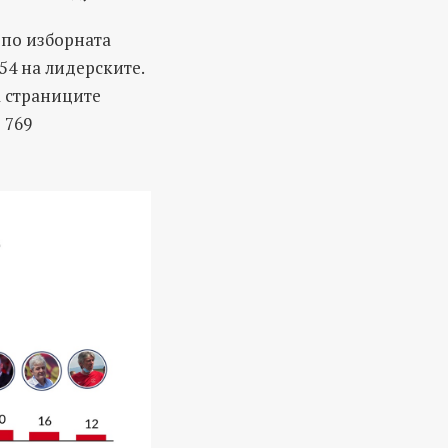
и по изборната
554 на лидерските.
а страниците
 769