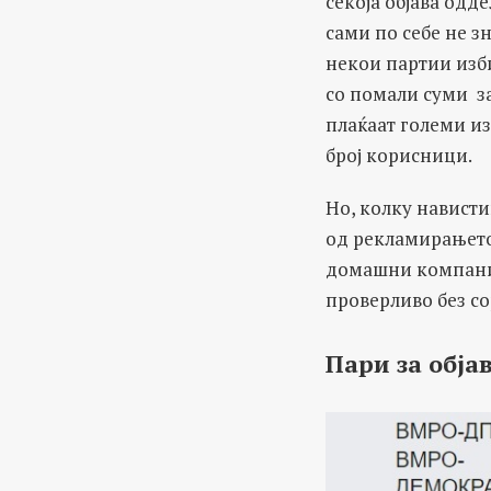
секоја објава одд
сами по себе не зн
некои партии изб
со помали суми за
плаќаат големи из
број корисници.
Но, колку нависти
од рекламирањето
домашни компании
проверливо без со
Пари за обја