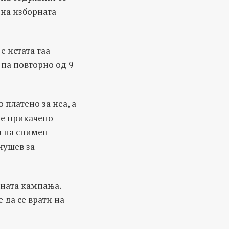
 на изборната
е истата таа
 па повторно од 9
 платено за неа, а
 е прикачено
а на снимен
нушев за
вната кампања.
 да се врати на