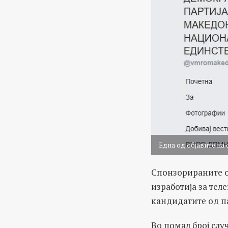
Една од објавите н
Спонзорираните об
изработија за тел
кандидатите од п
Во помал број слу