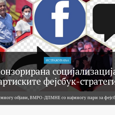
ИСТРАЖУВАЊA
онзорирана социјализациј
артиските фејсбук-стратег
јмногу објави, ВМРО-ДПМНЕ со најмногу пари за фејс