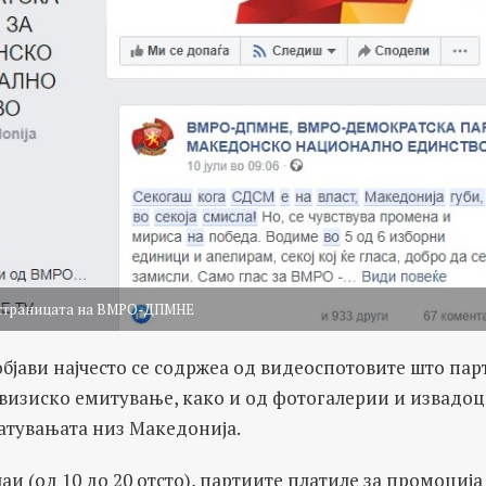
а страницата на ВМРО-ДПМНЕ
јави најчесто се содржеа од видеоспотовите што пар
евизиско емитување, како и од фотогалерии и извадоц
атувањата низ Македонија.
чаи (од 10 до 20 отсто), партиите платиле за промоциј