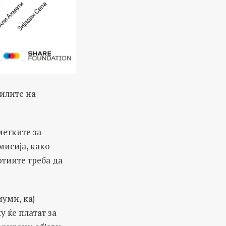
илите на
метките за
мисија, како
тиите треба да
уми, кај
 ќе платат за