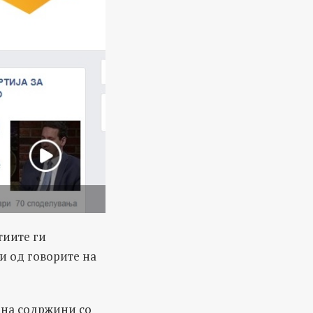
тиите ги
и од говорите на
а на содржини со