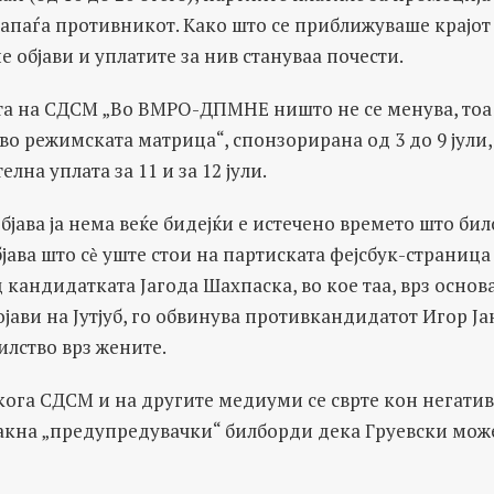
апаѓа противникот. Како што се приближуваше крајот
е објави и уплатите за нив стануваа почести.
та на СДСМ „Во ВМРО-ДПМНЕ ништо не се менува, тоа 
 во режимската матрица“, спонзорирана од 3 до 9 јули,
елна уплата за 11 и за 12 јули.
јава ја нема веќе бидејќи е истечено времето што било
јава што сѐ уште стои на партиската фејсбук-страница
кандидатката Јагода Шахпаска, во кое таа, врз основ
ојави на Јутјуб, го обвинува противкандидатот Игор Ја
лство врз жените.
кога СДСМ и на другите медиуми се сврте кон негати
акна „предупредувачки“ билборди дека Груевски може