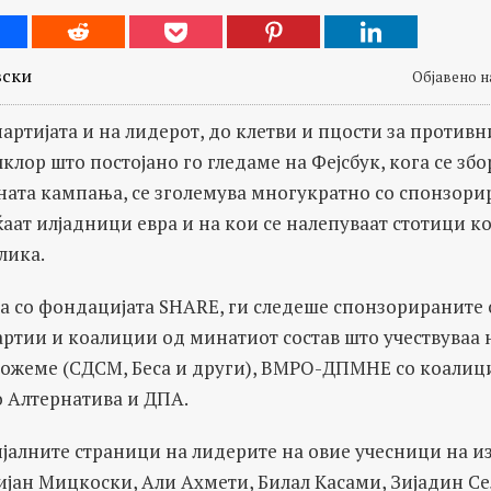
вски
Објавено на
артијата и на лидерот, до клетви и пцости за противн
лор што постојано го гледаме на Фејсбук, кога се збо
ната кампања, се зголемува многукратно со спонзорир
аат илјадници евра и на кои се налепуваат стотици 
лика.
а со фондацијата SHARE, ги следеше спонзорираните о
ртии и коалиции од минатиот состав што учествуваа н
Можеме (СДСМ, Беса и други), ВМРО-ДПМНЕ со коалици
о Алтернатива и ДПА.
јалните страници на лидерите на овие учесници на и
ијан Мицкоски, Али Ахмети, Билал Касами, Зијадин Се