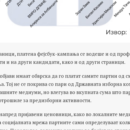
раници, платена фејсбук-кампања се водеше и од проф
ти и на други кандидати, како и од други страници.
објави имаат обврска да го платат самите партии од с
. Тој не се покрива со пари од Државната изборна ко
ашните медиуми, но влегува во вкупната сума што пар
потрошиле за предизборни активности.
напред пријавени ценовници, како во локалните меди
 социјалната мрежа партиите сами определуваат колку