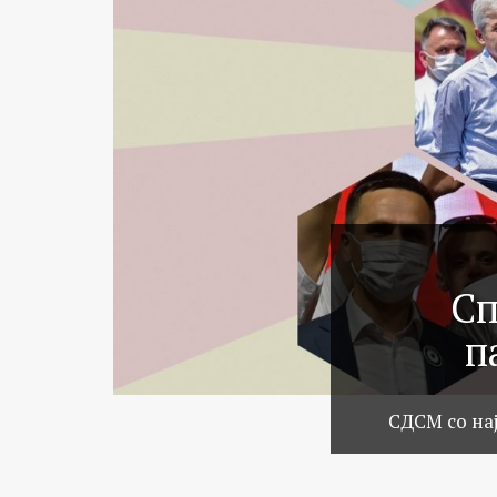
Сп
п
СДСМ со на