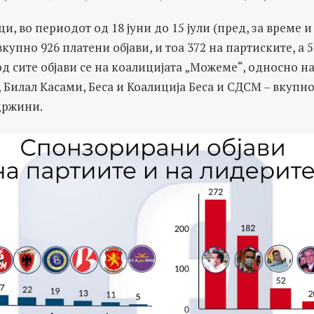
и, во периодот од 18 јуни до 15 јули (пред, за време 
купно 926 платени објави, и тоа 372 на партиските, а 
д сите објави се на коалицијата „Можеме“, односно н
 Билал Касами, Беса и Коалиција Беса и СДСМ – вкупно
држини.