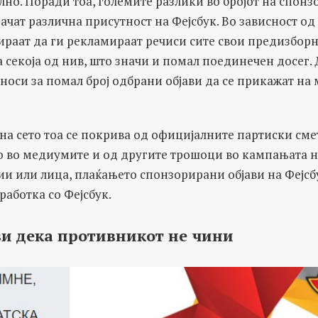
елно. Поради тоа, големите разлики во бројот на спон
ачат различна присутност на Фејсбук. Во зависност од с
ираат да ги рекламираат речиси сите свои предизборн
 секоја од нив, што значи и помал поединечен досег. 
носи за помал број одбрани објави да се прикажат н
на сето тоа се покрива од официјалните партиски сме
 во медиумите и од другите трошоци во кампањата 
 или лица, плаќањето спонзорирани објави на Фејсб
работка со Фејсбук.
ви дека противникот не чини