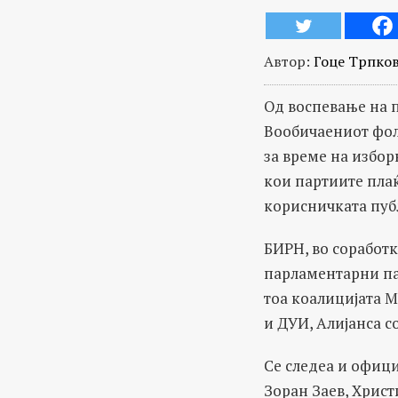
Автор:
Гоце Трпко
Од воспевање на п
Вообичаениот фолк
за време на избор
кои партиите плаќ
корисничката пуб
БИРН, во соработк
парламентарни па
тоа коалицијата 
и ДУИ, Алијанса с
Се следеа и офици
Зоран Заев, Христ