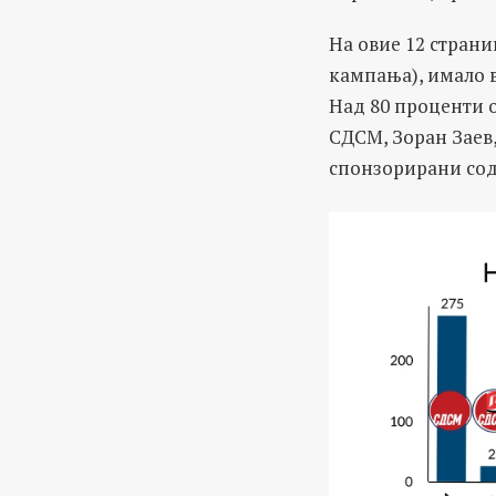
На овие 12 страниц
кампања), имало в
Над 80 проценти о
СДСМ, Зоран Заев,
спонзорирани со