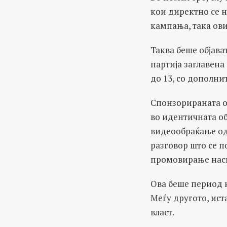
кои директно се н
кампања, така ови
Таква беше објава
партија заглавена
до 13, со дополнит
Спонзорираната об
во идентичната об
видеообраќање од 
разговор што се п
промовирање наси
Ова беше период 
Меѓу другото, ист
власт.