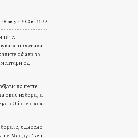
 08 август 2020 во 11:29
иците.
рува за политика,
аните објави за
коментари од
бјави на петте
а овие избори, и
јата Обнова, како
зборите, односно
ла и Мендух Тачи.