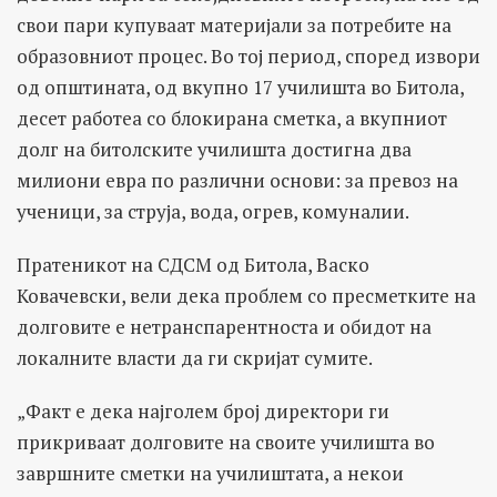
свои пари купуваат материјали за потребите на
образовниот процес. Во тој период, според извори
од општината, од вкупно 17 училишта во Битола,
десет работеа со блокирана сметка, а вкупниот
долг на битолските училишта достигна два
милиони евра по различни основи: за превоз на
ученици, за струја, вода, огрев, комуналии.
Пратеникот на СДСМ од Битола, Васко
Ковачевски, вели дека проблем со пресметките на
долговите е нетранспарентноста и обидот на
локалните власти да ги скријат сумите.
„Факт е дека најголем број директори ги
прикриваат долговите на своите училишта во
завршните сметки на училиштата, а некои