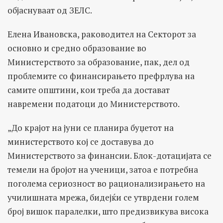
објаснуваат од ЗЕЛС.
Елена Ивановска, раководител на Секторот за
основно и средно образование во
Министерството за образование, пак, дел од
проблемите со финансирањето префрлува на
самите општини, кои треба да достават
навремени податоци до Министерството.
„До крајот на јуни се планира буџетот на
министерството кој се доставува до
Министерството за финансии. Блок-дотацијата се
темели на бројот на ученици, затоа е потребна
поголема сериозност во рационализирањето на
училишната мрежа, бидејќи се утврдени голем
број вишок паралелки, што предизвикува висока