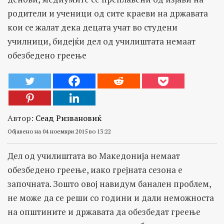
родители и ученици од сите краеви на државата
кои се жалат дека децата учат во студени
училници, бидејќи дел од училиштата немаат
обезбедено греење
Автор:
Сеад Ризвановиќ
Објавено на 04 ноември 2015 во 13:22
Дел од училиштата во Македонија немаат
обезбедено греење, иако грејната сезона е
започната. Зошто овој навидум банален проблем,
не може да се реши со години и дали неможноста
на општините и државата да обезбедат греење