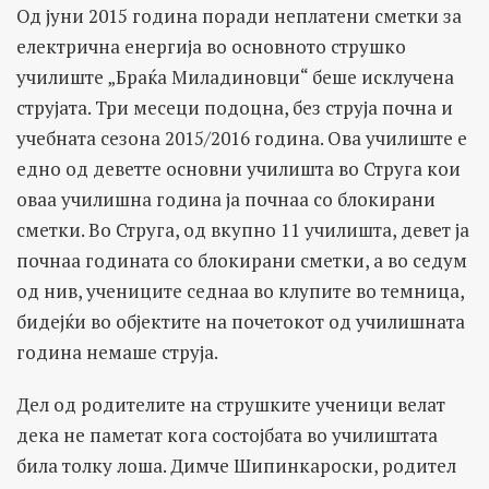
Од јуни 2015 година поради неплатени сметки за
електрична енергија во основното струшко
училиште „Браќа Миладиновци“ беше исклучена
струјата. Три месеци подоцна, без струја почна и
учебната сезона 2015/2016 година. Ова училиште е
едно од деветте основни училишта во Струга кои
оваа училишна година ја почнаа со блокирани
сметки. Во Струга, од вкупно 11 училишта, девет ја
почнаа годината со блокирани сметки, а во седум
од нив, учениците седнаа во клупите во темница,
бидејќи во објектите на почетокот од училишната
година немаше струја.
Дел од родителите на струшките ученици велат
дека не паметат кога состојбата во училиштата
била толку лоша. Димче Шипинкароски, родител