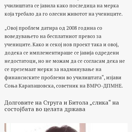
училиштата се јавила како последица на мерка
која требало да го олесни животот на учениците.
„Овој проблем датира од 2008 година со
воведувањето на бесплатниот превоз за
учениците. Како и секој нов проект така и овој,
додека се имплементираше се јавија одредени
недостатоци, но не можам да се согласам дека не
се преземаат мерки за надминување на
финансиските проблеми во училиштата“, изјави
Соња Карапашовска, советник на ВМРО-ДПМНЕ.
Долговите на Струга и Битола „слика“ на
состојбата во целата држава