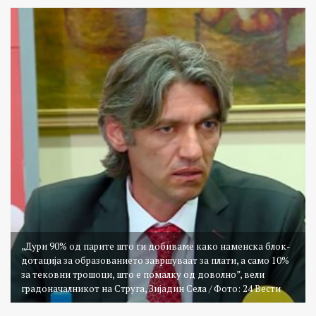
„Дури 90% од парите што ги добиваме како наменска блок-
дотација за образованието завршуваат за плати, а само 10%
за тековни трошоци, што е помалку од доволно”, вели
градоначалникот на Струга, Зијадин Села / Фото: 24 Вести