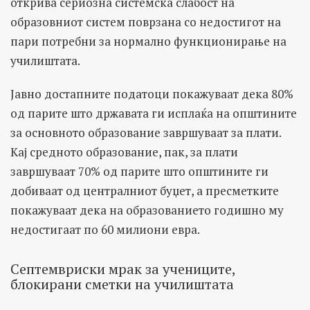
открива сериозна системска слабост на
образовниот систем поврзана со недостигот на
пари потребни за нормално функционирање на
училиштата.
Јавно достапните податоци покажуваат дека 80%
од парите што државата ги исплаќа на општините
за основното образование завршуваат за плати.
Кај средното образование, пак, за плати
завршуваат 70% од парите што општините ги
добиваат од централниот буџет, а пресметките
покажуваат дека на образованието годишно му
недостигаат по 60 милиони евра.
Септемвриски мрак за учениците,
блокирани сметки на училиштата