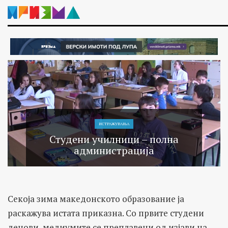
ИСТРАЖУВАЊA
Студени училници – полна
администрација
Секоја зима македонското образование ја
раскажува истата приказна. Со првите студени
денови, медиумите се преплавени од изјави на