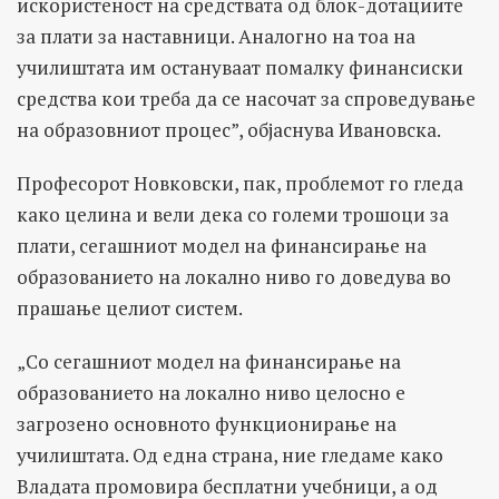
искористеност на средствата од блок-дотациите
за плати за наставници. Аналогно на тоа на
училиштата им остануваат помалку финансиски
средства кои треба да се насочат за спроведување
на образовниот процес”, објаснува Ивановска.
Професорот Новковски, пак, проблемот го гледа
како целина и вели дека со големи трошоци за
плати, сегашниот модел на финансирање на
образованието на локално ниво го доведува во
прашање целиот систем.
„Со сегашниот модел на финансирање на
образованието на локално ниво целосно е
загрозено основното функционирање на
училиштата. Од една страна, ние гледаме како
Владата промовира бесплатни учебници, а од