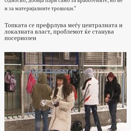
Односно, добија пари само за вработените, но не
и за материјалните трошоци.“
Топката се префрлува меѓу централната и
локалната власт, проблемот ќе станува
посериозен