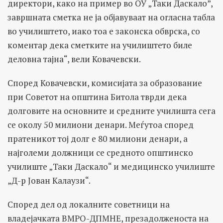
директори, како на пример во ОУ „Таки Даскало”,
завршната сметка не ја објавуваат на огласна табла
во училиштето, иако тоа е законска обврска, со
коментар дека сметките на училиштето биле
деловна тајна“, вели Ковачевски.
Според Ковачевски, комисијата за образование
при Советот на општина Битола тврди дека
долговите на основните и средните училишта сега
се околу 50 милиони денари. Меѓутоа според
пратеникот тој долг е 80 милиони денари, а
најголеми должници се средното општинско
училиште „Таки Даскало“ и медицинско училиште
„Д-р Јован Калаузи“.
Според дел од локалните советници на
владејачката ВМРО-ДПМНЕ, презадолженоста на