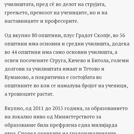
училиштата, пред сè во делот на струјата,
греењето, превозот на учениците, но и на
наставниците и професорите.
Од вкупно 80 општини, плус Градот Скопје, во 56
општини има основни и средни училишта, додека
во 44 општини има само основни училишта, а
освен посочените Струга, Кичево и Битола, големи
долгови за училиштата имаат и Тетово и
Куманово, а покритична е состојбата во
општините во кои се намалува бројот на ученици,
а трошоците растат.
Вкупно, од 2011 до 2015 година, за образованието
на локално ниво од Министерството за
образование била префрлена една милијарда
евра. Според оценките на градоначалниците,