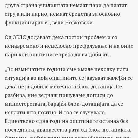
друга страна училиштата немаат пари да платат
струја или парно, немаат средства за основно
функционирање“, вели Новковски.
Од ЗЕЛС додаваат дека постои проблем и со
ненавремено и нецелосно префрлување и на оние
пари кои општините треба да ги добијат.
„Во изминатите години сме имале неколку пати
ситуација во која општините се јавуваат жалејќи се
дека не ја добиле месечната блок-дотација. Се
разбира, ние веднаш пишуваме дописи до
министерствата, барајќи блок-дотацијата да се
исплати што поитно. И тоа се случувало.
Единствено една година општините останаа без
последната, дванаесетта рата од блок-дотацијата.