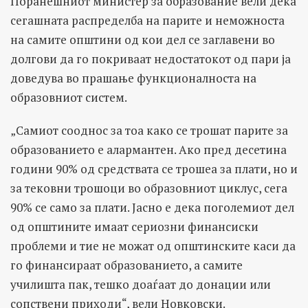
Поранешниот министер за образование вели дека
сегашната распределба на парите и неможноста
на самите општини од кои дел се заглавени во
долгови да го покриваат недостатокот од пари ја
доведува во прашање функционалноста на
образовниот систем.
„Самиот сооднос за тоа како се трошат парите за
образованието е алармантен. Ако пред десетина
години 90% од средствата се трошеа за плати, но и
за тековни трошоци во образовниот циклус, сега
90% се само за плати. Јасно е дека поголемиот дел
од општините имаат сериозни финансиски
проблеми и тие не можат од општинските каси да
го финансираат образованието, а самите
училишта пак, тешко доаѓаат до донации или
сопствени приходи“, вели Новковски.