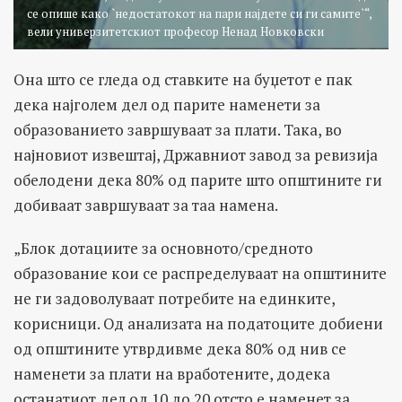
се опише како `недостатокот на пари најдете си ги самите`“,
вели универзитетскиот професор Ненад Новковски
Она што се гледа од ставките на буџетот е пак
дека најголем дел од парите наменети за
образованието завршуваат за плати. Така, во
најновиот извештај, Државниот завод за ревизија
обелодени дека 80% од парите што општините ги
добиваат завршуваат за таа намена.
„Блок дотациите за основното/средното
образование кои се распределуваат на општините
не ги задоволуваат потребите на единките,
корисници. Од анализата на податоците добиени
од општините утврдивме дека 80% од нив се
наменети за плати на вработените, додека
останатиот дел од 10 до 20 отсто е наменет за