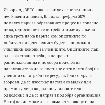
Извори од ЗЕЛС, пак, велат дека според нивни
необјавени анализи, Владата префрла 30%
помалку пари за образовниот процес на локално
ниво, односно дека е потребно зголемување за
една третина на парите кои општините ги
добиваат од централниот буџет за нормални
училишни денови за учениците. Општините, пак,
од своја страна треба да направат
рационализација и подобра поделба на
паралелките за да се постигне оптимален број на
ученици со потребните ресурси. Или со други
зборови, да се избегнат настави со малку или
премногу деца во дадено училиште или
одделение и да се направи подобра организација.
На тој начин може да се намалат трошоците на