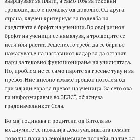
завршуваат за плати, а само 10% за тековни
трошоци, што е помалку од доволно. Од друга
страна, клучен критериум за поделба на
средствата е бројот на ученици. Во овој регион
бројот на ученици се намалува, а трошоците се
исти или растат. Решението треба да се бара во
намалување на наставниот кадар за да останат
пари за тековно функционирање на училиштата.
Но, проблем не се само парите за греење туку и за
превоз. Ние дневно имаме трошок поголем од
три илјади евра за превоз на ученици. За сето ова
ги информиравме во ЗЕЛС“, објаснува
градоначалникот Села.
Во мај годинава и родители од Битола во
медиумите се пожалија дека училиштата немаат
доволно пари за секојдневните потреби, па тие од