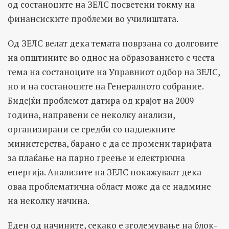
од состаноците на ЗЕЛС посветени токму на
финансиските проблеми во училиштата.
Од ЗЕЛС велат дека темата поврзана со долговите
на општините во однос на образованието е честа
тема на состаноците на Управниот одбор на ЗЕЛС,
но и на состаноците на Генералното собрание.
Бидејќи проблемот датира од крајот на 2009
година, направени се неколку анализи,
организирани се средби со надлежните
министерства, барано е да се промени тарифата
за плаќање на парно греење и електрична
енергија. Анализите на ЗЕЛС покажуваат дека
оваа проблематична област може да се надмине
на неколку начина.
Еден од начините, секако е зголемување на блок-