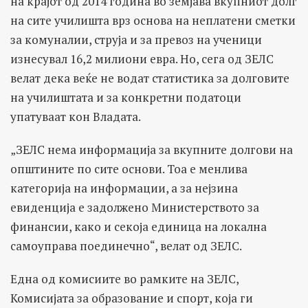
на крајот од 2014 година во земјава вкупниот долг
на сите училишта врз основа на неплатени сметки
за комуналии, струја и за превоз на ученици
изнесувал 16,2 милиони евра. Но, сега од ЗЕЛС
велат дека веќе не водат статистика за долговите
на училиштата и за конкретни податоци
упатуваат кон Владата.
„ЗЕЛС нема информација за вкупните долгови на
општините по сите основи. Тоа е менлива
категорија на информации, а за нејзина
евиденција е задолжено Министерството за
финансии, како и секоја единица на локална
самоуправа поединечно“, велат од ЗЕЛС.
Една од комисиите во рамките на ЗЕЛС,
Комисијата за образование и спорт, која ги