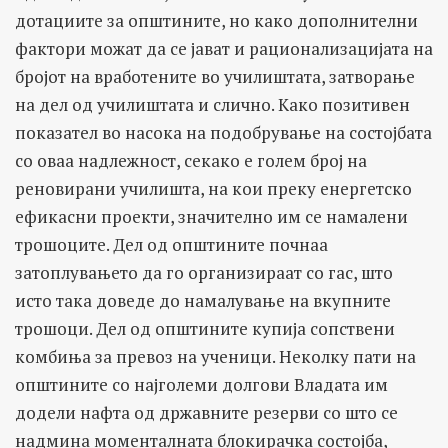
дотациите за општините, но како дополнителни
фактори можат да се јават и рационализацијата на
бројот на вработените во училиштата, затворање
на дел од училиштата и слично. Како позитивен
показател во насока на подобрување на состојбата
со оваа надлежност, секако е голем број на
реновирани училишта, на кои преку енергетско
ефикасни проекти, значително им се намалени
трошоците. Дел од општините почнаа
затоплувањето да го организираат со гас, што
исто така доведе до намалување на вкупните
трошоци. Дел од општините купија сопствени
комбиња за превоз на ученици. Неколку пати на
општините со најголеми долгови Владата им
додели нафта од државните резерви со што се
надмина моменталната блокирачка состојба,