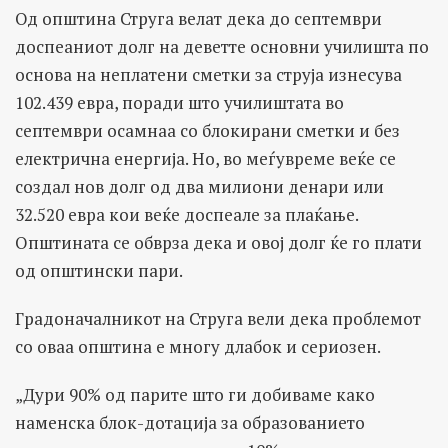
Од општина Струга велат дека до септември
доспеаниот долг на деветте основни училишта по
основа на неплатени сметки за струја изнесува
102.439 евра, поради што училиштата во
септември осамнаа со блокирани сметки и без
електрична енергија. Но, во меѓувреме веќе се
создал нов долг од два милиони денари или
32.520 евра кои веќе доспеале за плаќање.
Општината се обврза дека и овој долг ќе го плати
од општински пари.
Градоначалникот на Струга вели дека проблемот
со оваа општина е многу длабок и сериозен.
„Дури 90% од парите што ги добиваме како
наменска блок-дотација за образованието