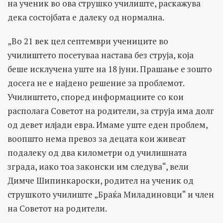
на ученик во ова струшко училиште, раскажува
дека состојбата е далеку од нормална.
„Во 21 век цел септември учениците во
училиштето посетуваа настава без струја, која
беше исклучена уште на 18 јуни. Прашање е зошто
досега не е најдено решение за проблемот.
Училиштето, според информациите со кои
располага Советот на родители, за струја има долг
од девет илјади евра. Имаме уште еден проблем,
воопшто нема превоз за децата кои живеат
подалеку од два километри од училишната
зграда, иако тоа законски им следува“, вели
Димче Шипинкароски, родител на ученик од
струшкото училиште „Браќа Миладиновци“ и член
на Советот на родители.