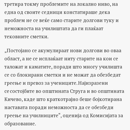
третира токму проблемите на локално ниво, на
една од своите седници констатираше дека
проблем не се веќе само старите долгови туку и
неможноста на училиштата да ги плаќаат
тековните сметки.
„Постојано се акумулираат нови долгови во оваа
област, а не се исплаќаат ниту старите на кои се
таложат и каматите, поради што многу училишта
се со блокирани сметки и не можат да обезбедат
греење и превоз за учениците. Најизразени
се состојбите во општината Струга и во општината
Кичево, каде што краткотрајно беше бојкотирана
наставата поради неможноста да се обезбеди
греење на училниците“, оценија од Комисијата за
образование.