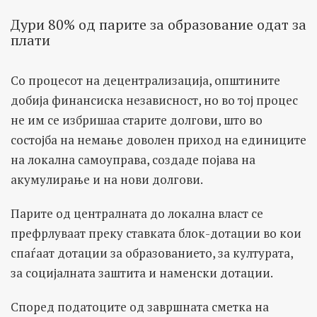
Дури 80% од парите за образование одат за
плати
Со процесот на децентрализација, општините
добија финансиска независност, но во тој процес
не им се избришаа старите долгови, што во
состојба на немање доволен приход на единиците
на локална самоуправа, создаде појава на
акумулирање и на нови долгови.
Парите од централната до локална власт се
префрлуваат преку ставката блок-дотации во кои
спаѓаат дотации за образованието, за културата,
за социјалната заштита и наменски дотации.
Според податоците од завршната сметка на