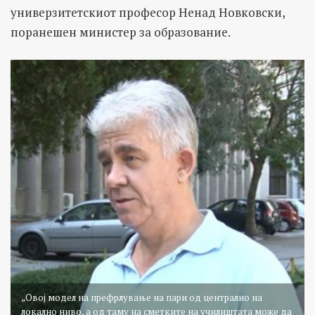
универзитетскиот професор Ненад Новковски,
поранешен министер за образование.
„Овој модел на префрлување на пари од централно на
локално ниво, а од таму на сметките на училиштата може да