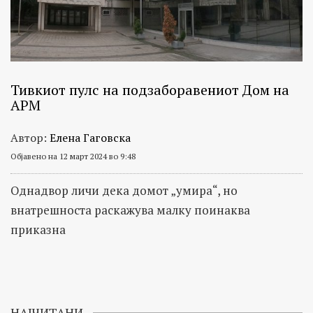
Тивкиот пулс на подзаборавениот Дом на
АРМ
Автор:
Елена Гаговска
Објавено на 12 март 2024 во 9:48
Однадвор личи дека домот „умира“, но
внатрешноста раскажува малку поинаква
приказна
НАЈЧИТАНИ