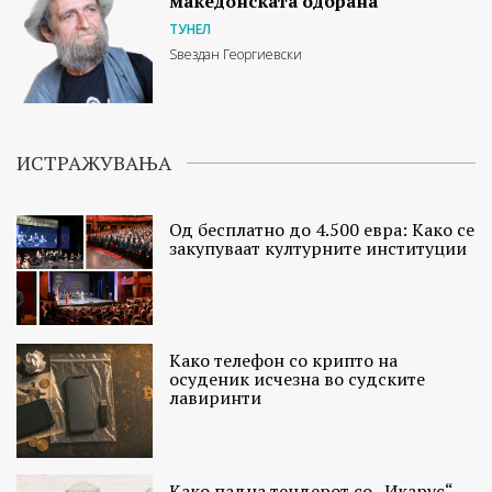
македонската одбрана
ТУНЕЛ
Ѕвездан Георгиевски
ИСТРАЖУВАЊА
Од бесплатно до 4.500 евра: Како се
закупуваат културните институции
Како телефон со крипто на
осуденик исчезна во судските
лавиринти
Како падна тендерот со „Икарус“