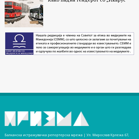
Балканска истражувачка репортерска мрежа | Ул. Мирослав Крлежа 67,