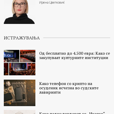
Ирена Цветковиќ
ИСТРАЖУВАЊА
Од бесплатно до 4.500 евра: Како се
закупуваат културните институции
Како телефон со крипто на
осуденик исчезна во судските
лавиринти
Како падна тендерот со „Икарус“