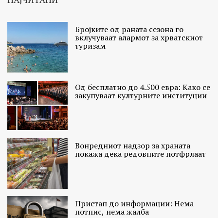
Бројките од раната сезона го
вклучуваат алармот за хрватскиот
туризам
Од бесплатно до 4.500 евра: Како се
закупуваат културните институции
Вонредниот надзор за храната
покажа дека редовните потфрлаат
Пристап до информации: Нема
потпис, нема жалба