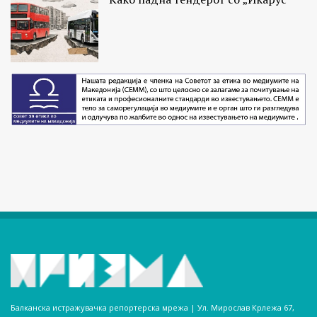
Балканска истражувачка репортерска мрежа | Ул. Мирослав Крлежа 67,