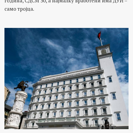
година, СДСМ 30, а најмалку вработени има ДУИ –
само тројца.