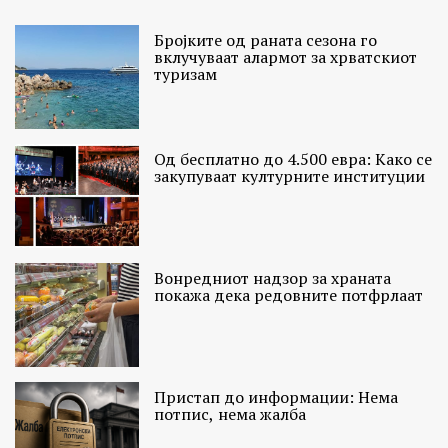
Бројките од раната сезона го
вклучуваат алармот за хрватскиот
туризам
Од бесплатно до 4.500 евра: Како се
закупуваат културните институции
Вонредниот надзор за храната
покажа дека редовните потфрлаат
Пристап до информации: Нема
потпис, нема жалба