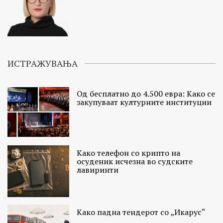
ИСТРАЖУВАЊА
Од бесплатно до 4.500 евра: Како се
закупуваат културните институции
Како телефон со крипто на
осуденик исчезна во судските
лавиринти
Како падна тендерот со „Икарус“