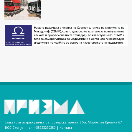
Балканска истражувачка репортерска мрежа | Ул. Мирослав Крлежа 67,
1000 Скопје | тел. +38923290280­ |
Контакт