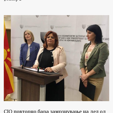
СЈО повторно бара замрзнување на дел од