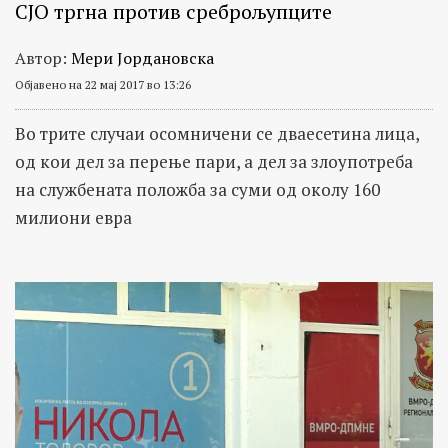
СЈО тргна против среброљупците
Автор:
Мери Јордановска
Објавено на 22 мај 2017 во 13:26
Во трите случаи осомничени се дваесетина лица,
од кои дел за перење пари, а дел за злоупотреба
на службената положба за суми од околу 160
милиони евра