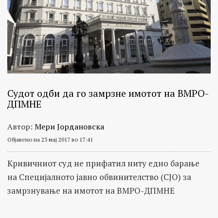
Судот одби да го замрзне имотот на ВМРО-
ДПМНЕ
Автор:
Мери Јордановска
Објавено на 23 мај 2017 во 17:41
Кривичниот суд не прифатил ниту едно барање
на Специјалното јавно обвинителство (СЈО) за
замрзнување на имотот на ВМРО-ДПМНЕ