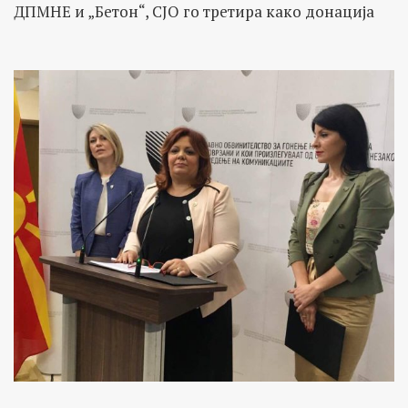
ДПМНЕ и „Бетон“, СЈО го третира како донација