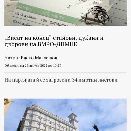
„Висат на конец“ станови, дуќани и
дворови на ВМРО-ДПМНЕ
Автор:
Васко Маглешов
Објавено на 29 август 2022 во 10:20
На партијата ѝ се загрозени 34 имотни листови