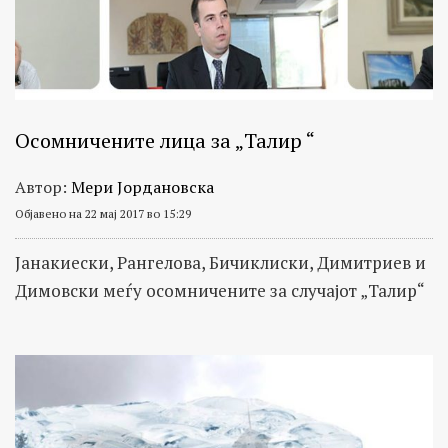
Осомничените лица за „Талир “
Автор:
Мери Јордановска
Објавено на 22 мај 2017 во 15:29
Јанакиески, Рангелова, Бичиклиски, Димитриев и
Димовски меѓу осомничените за случајот „Талир“