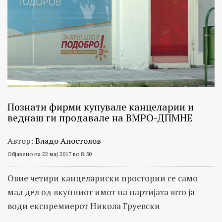
Познати фирми купувале канцеларии и
веднаш ги продавале на ВМРО-ДПМНЕ
Автор:
Владо Апостолов
Објавено на 22 мај 2017 во 8:50
Овие четири канцелариски простории се само
мал дел од вкупниот имот на партијата што ја
води експремиерот Никола Груевски