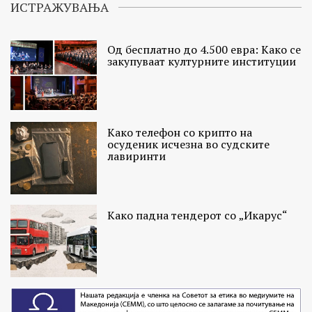
ИСТРАЖУВАЊА
Од бесплатно до 4.500 евра: Како се
закупуваат културните институции
Како телефон со крипто на
осуденик исчезна во судските
лавиринти
Како падна тендерот со „Икарус“