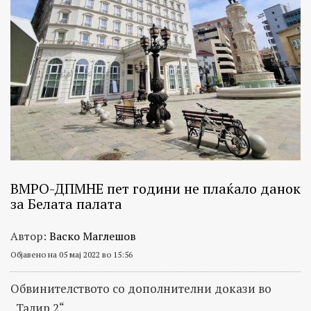
ВМРО-ДПМНЕ пет години не плаќало данок
за Белата палата
Автор:
Васко Маглешов
Објавено на 05 мај 2022 во 15:56
Обвинителството со дополнителни докази во
„Талир 2“