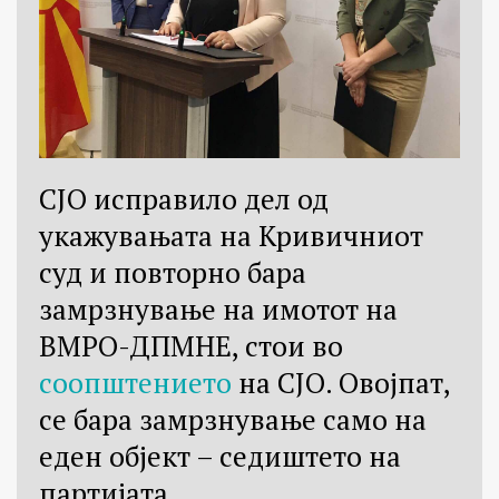
СЈО исправило дел од
укажувањата на Кривичниот
суд и повторно бара
замрзнување на имотот на
ВМРО-ДПМНЕ, стои во
соопштението
на СЈО. Овојпат,
се бара замрзнување само на
еден објект – седиштето на
партијата.