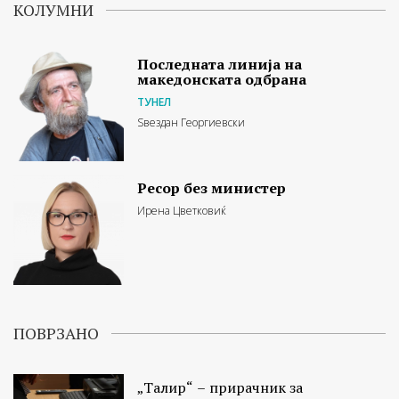
КОЛУМНИ
Последната линија на
македонската одбрана
ТУНЕЛ
Ѕвездан Георгиевски
Ресор без министер
Ирена Цветковиќ
ПОВРЗАНО
„Талир“ – прирачник за