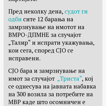
Пред неколку дена,
судот ги
одби
сите 12 барања на
замрзнување на имотот на
ВМРО-ДПМНЕ за случајот
„Талир“ и испрати укажувања,
кои сега, според СЈО се
исправени.
СЈО бара и замрзнување на
имот за случајот
„Триста“
, кој
се однесува на јавната набавка
на 300 возила за потребите на
МВР каде што осомничен е