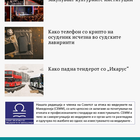
Како телефон со крипто на
осуденик исчезна во судските
лавиринти
Како падна тендерот со „Икарус“