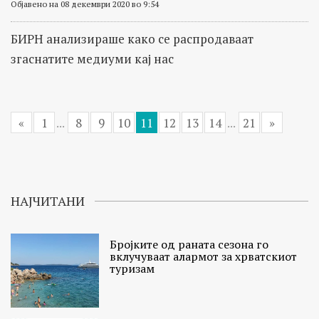
Објавено на 08 декември 2020 во 9:54
БИРН анализираше како се распродаваат
згаснатите медиуми кај нас
«
1
...
8
9
10
11
12
13
14
...
21
»
НАЈЧИТАНИ
Бројките од раната сезона го
вклучуваат алармот за хрватскиот
туризам