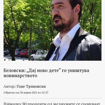
Беловски: „Дај ново дете“ го уништува
новинарството
Автор:
Гоце Трпковски
Објавено на 30 април 2021 во 12:37
Најмалку 90 проценти од медиумите се соочуваат