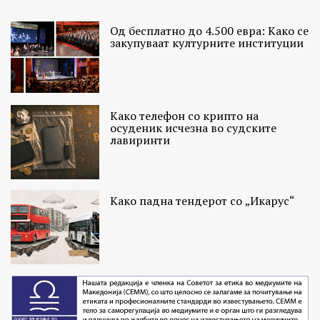
Од бесплатно до 4.500 евра: Како се
закупуваат културните институции
Како телефон со крипто на
осуденик исчезна во судските
лавиринти
Како падна тендерот со „Икарус“