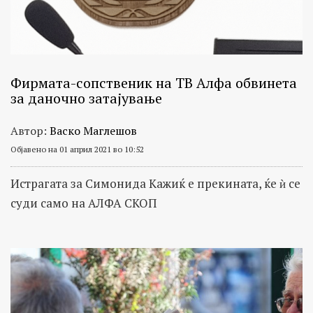
Фирмата-сопственик на ТВ Алфа обвинета
за даночно затајување
Автор:
Васко Маглешов
Објавено на 01 април 2021 во 10:52
Истрагата за Симонида Кажиќ е прекината, ќе ѝ се
суди само на АЛФА СКОП