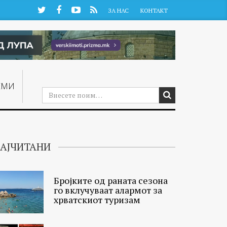
Twitter
Facebook
YouTube
RSS
ЗА НАС
КОНТАКТ
ЕМИ
АЈЧИТАНИ
Бројките од раната сезона
го вклучуваат алармот за
хрватскиот туризам