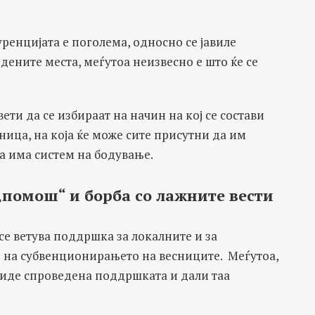
уренцијата е поголема, односно се јавиле
ените места, меѓутоа неизвесно е што ќе се
ти да се избираат на начин на кој се состави
ница, на која ќе може сите присутни да им
а има систем на бодување.
помош“ и борба со лажните вести
се ветува поддршка за локалните и за
 на субвенционирањето на весниците. Меѓутоа,
 биде спроведена поддршката и дали таа