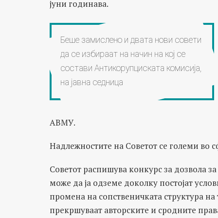
јуни годинава.
Беше замислено и двата нови совети
да се избираат на начин на кој се
состави Антикорупциската комисија,
на јавна седница
АВМУ.
Надлежностите на Советот се големи во 
Советот распишува конкурс за дозвола за 
може да ја одземе доколку постојат услов
промена на сопственичката структура на 
прекршуваат авторските и сродните права