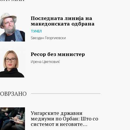
Последната линија на
македонската одбрана
ТУНЕЛ
Ѕвездан Георгиевски
Ресор без министер
Ирена Цветковиќ
ОВРЗАНО
Унгарските државни
медиуми по Орбан: Што со
системот и неговите
новинари?