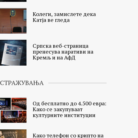
Колеги, замислете дека
Катја ве гледа
Српска веб-страница
пренесува наративи на
Кремљ и на АфД
ИСТРАЖУВАЊА
Од бесплатно до 4.500 евра:
Како се закупуваат
културните институции
Како телефон со крипто на