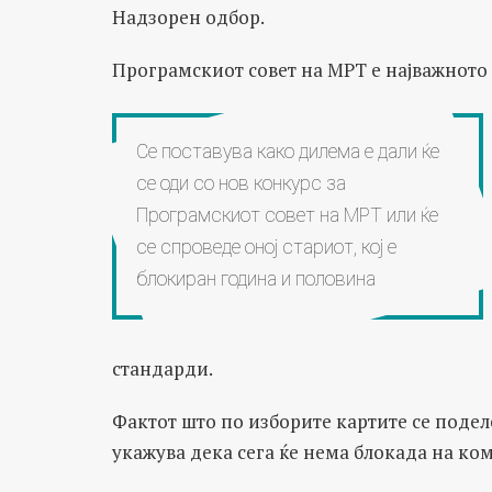
Надзорен одбор.
Програмскиот совет на МРТ е најважното т
Се поставува како дилема е дали ќе
се оди со нов конкурс за
Програмскиот совет на МРТ или ќе
се спроведе оној стариот, кој е
блокиран година и половина
стандарди.
Фактот што по изборите картите се поде
укажува дека сега ќе нема блокада на ком