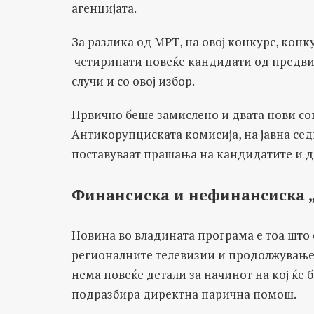
агенцијата.
За разлика од МРТ, на овој конкурс, конк
четирипати повеќе кандидати од предвид
случи и со овој избор.
Првично беше замислено и двата нови сове
Антикорупциската комисија, на јавна сед
поставуваат прашања на кандидатите и д
Финансиска и нефинансиска „
Новина во владината програма е тоа што 
регионалните телевизии и продолжување
нема повеќе детали за начинот на кој ќе
подразбира директна парична помош.