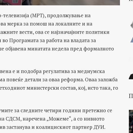
-телевизија (МРТ), продолжување на
ова мерка за помош на локалните и на
ажните вести, ова се најзначајните политики
во Програмата за работа на владата за
еше објавена минатата недела пред формалното
авена е и подобра регулатива за медиумска
ма повеќе детали за оваа реформа. Оваа заложба
тходниот министерски состав, кој, исто така, го
П
мите за следните четири години претежно се
на СДСМ, наречена „Можеме“, а со нивното
ив застанува и коалицискиот партнер ДУИ.