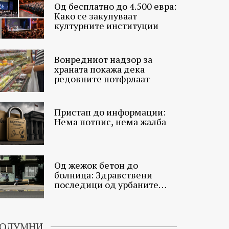
Од бесплатно до 4.500 евра:
Како се закупуваат
културните институции
Вонредниот надзор за
храната покажа дека
редовните потфрлаат
Пристап до информации:
Нема потпис, нема жалба
Од жежок бетон до
болница: Здравствени
последици од урбаните
топлински острови
ОЛУМНИ