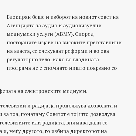
Блокиран беше и изборот на новиот совет на
Агенцијата за аудио и аудиовизуелни
медиумски услуги (АВМУ). Според
постојаните изјави на високите претставници
на власта, се очекуваат реформи и во ова
регулаторно тело, иако во владината
програма не е спомнато ништо поврзано со
сферата на електронските медиуми.
телевизии и радија, ја продолжува дозволата и
и за тоа, понатаму Советот е тој што дозволува
телевизиите или радијата, внимава дали се
 и, меѓу другото, го избира директорот на