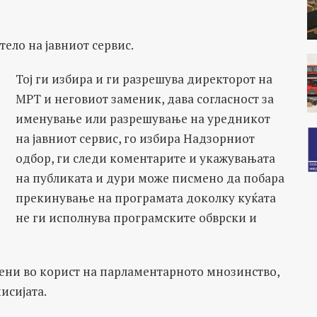
ело на јавниот сервис.
Тој ги избира и ги разрешува директорот на
МРТ и неговиот заменик, дава согласност за
именување или разрешување на уредникот
на јавниот сервис, го избира Надзорниот
одбор, ги следи коментарите и укажувањата
на публиката и дури може писмено да побара
прекинување на програмата доколку куќата
не ги исполнува програмските обврски и
лени во корист на парламентарното мнозинство,
исијата.