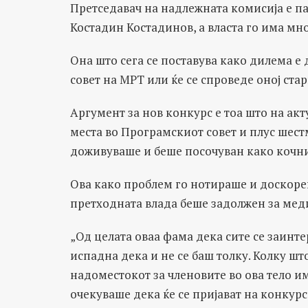
Претседавач на надлежната комисија е п
Костадин Костадинов, а власта го има мно
Она што сега се поставува како дилема е 
совет на МРТ или ќе се спроведе оној ста
Аргумент за нов конкурс е тоа што на акт
места во Програмскиот совет и плус шестм
доживуваше и беше посочуван како кочн
Ова како проблем го нотираше и доскоре
претходната влада беше задолжен за ме
„Од целата оваа фама дека сите се заинте
испадна дека и не се баш толку. Колку шт
надоместокот за членовите во ова тело им
очекуваше дека ќе се пријават на конкурс