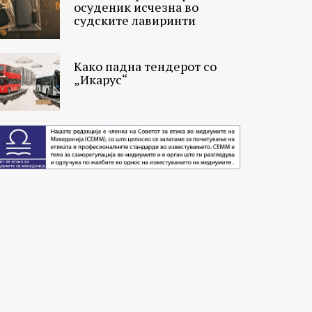
осуденик исчезна во
судските лавиринти
Како падна тендерот со
„Икарус“