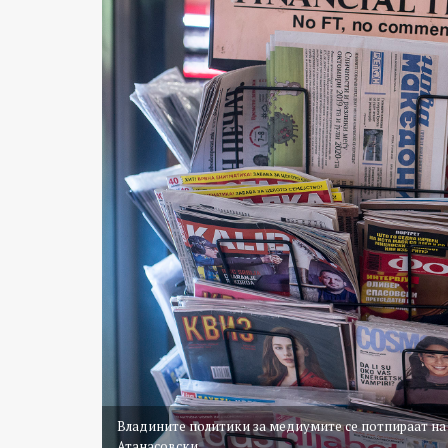
Владините политики за медиумите се потпираат на 
Атанасовски