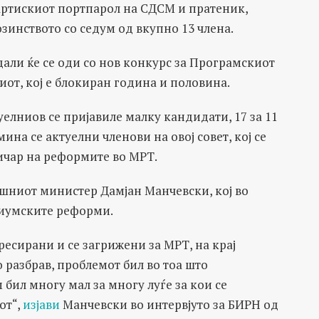
артискиот портпарол на СДСМ и пратеник,
зинството со седум од вкупно 13 члена.
дали ќе се оди со нов конкурс за Програмскиот
риот, кој е блокиран година и половина.
уелниов се пријавиле малку кандидати, 17 за 11
ина се актуелни членови на овој совет, кој се
ичар на реформите во МРТ.
шниот министер Дамјан Манчевски, кој во
диумските реформи.
ресирани и се загрижени за МРТ, на крај
о разбрав, проблемот бил во тоа што
 бил многу мал за многу луѓе за кои се
от“,
изјави
Манчевски во интервјуто за БИРН од