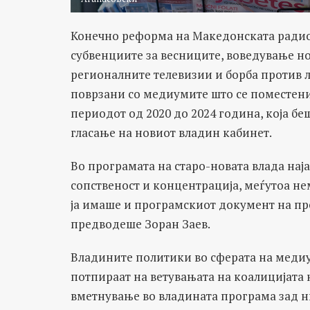
Конечно реформа на Македонската радио
субвенциите за весниците, воведување н
регионалните телевизии и борба против л
поврзани со медиумите што се поместени 
периодот од 2020 до 2024 година, која б
гласање на новиот владин кабинет.
Во програмата на старо-новата влада нај
сопственост и концентрација, меѓутоа не
ја имаше и програмскиот документ на пре
предводеше Зоран Заев.
Владините политики во сферата на медиу
потпираат на ветувањата на коалицијата 
вметнување во владината програма зад н