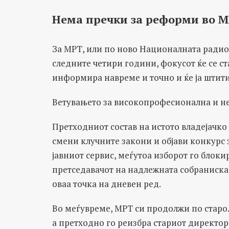
Нема пречки за реформи во М
За МРТ, или по ново Националната радио-
следните четири години, фокусот ќе се ста
информира навреме и точно и ќе ја штит
Ветувањето за високопрофесионална и не
Претходниот состав на истото владејачк
смени клучните закони и објави конкурс 
јавниот сервис, меѓутоа изборот го бло
претседавачот на надлежната собраниска 
оваа точка на дневен ред.
Во меѓувреме, МРТ си продолжи по старо.
а претходно го реизбра стариот директор 