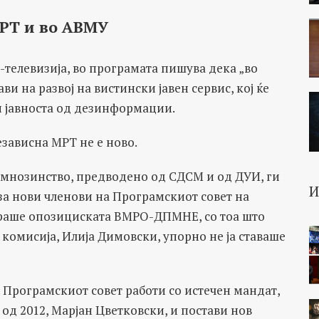
РТ и во АВМУ
телевизија, во програмата пишува дека „во
ви на развој на вистински јавен сервис, кој ќе
и јавноста од дезинформации.
зависна МРТ не е ново.
о мнозинство, предводено од СДСМ и од ДУИ, ги
за нови членови на Програмскиот совет на
кираше опозициската ВМРО-ДПМНЕ, со тоа што
комисија, Илија Димовски, упорно не ја ставаше
 Програмскиот совет работи со истечен мандат,
од 2012, Марјан Цветковски, и постави нов