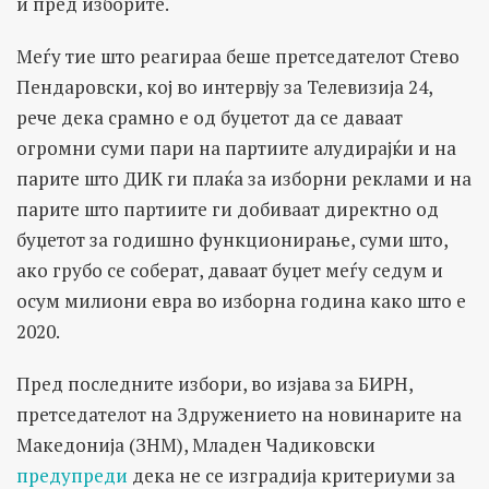
и пред изборите.
Меѓу тие што реагираа беше претседателот Стево
Пендаровски, кој во интервју за Телевизија 24,
рече дека срамно е од буџетот да се даваат
огромни суми пари на партиите алудирајќи и на
парите што ДИК ги плаќа за изборни реклами и на
парите што партиите ги добиваат директно од
буџетот за годишно функционирање, суми што,
ако грубо се соберат, даваат буџет меѓу седум и
осум милиони евра во изборна година како што е
2020.
Пред последните избори, во изјава за БИРН,
претседателот на Здружението на новинарите на
Македонија (ЗНМ), Младен Чадиковски
предупреди
дека не се изградија критериуми за