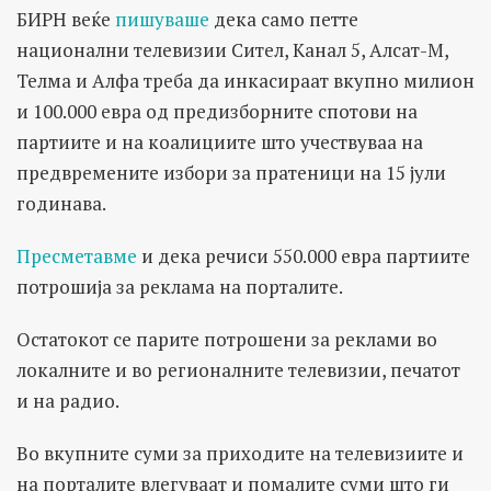
БИРН веќе
пишуваше
дека само петте
национални телевизии Сител, Канал 5, Алсат-М,
Телма и Алфа треба да инкасираат вкупно милион
и 100.000 евра од предизборните спотови на
партиите и на коалициите што учествуваа на
предвремените избори за пратеници на 15 јули
годинава.
Пресметавме
и дека речиси 550.000 евра партиите
потрошија за реклама на порталите.
Остатокот се парите потрошени за реклами во
локалните и во регионалните телевизии, печатот
и на радио.
Во вкупните суми за приходите на телевизиите и
на порталите влегуваат и помалите суми што ги