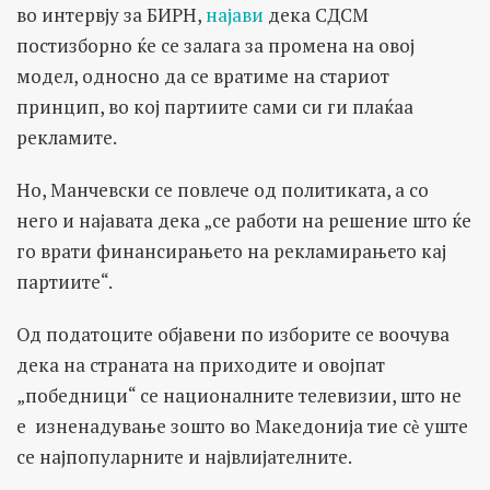
во интервју за БИРН,
најави
дека СДСМ
постизборно ќе се залага за промена на овој
модел, односно да се вратиме на стариот
принцип, во кој партиите сами си ги плаќаа
рекламите.
Но, Манчевски се повлече од политиката, а со
него и најавата дека „се работи на решение што ќе
го врати финансирањето на рекламирањето кај
партиите“.
Од податоците објавени по изборите се воочува
дека на страната на приходите и овојпат
„победници“ се националните телевизии, што не
е изненадување зошто во Македонија тие сѐ уште
се најпопуларните и највлијателните.