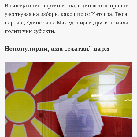
Извисија оние партии и коалиции што за првпат
учествуваа на избори, како што се Интегра, Твоја
партија, Единствена Македонија и други помали
политички субјекти.
Непопуларни, ама „слатки“ пари