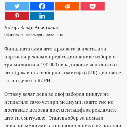
Автор:
Владо Апостолов
Објавено на 16 ноември 2020 во 13:18
Финалната сума што државата ја платила за
партиски реклами пред годинешниве избори е
три милиони и 190.000 евра, покажува податокот
што Државната изборна комисија (ДИК) деновиве
го сподели со БИРН.
Oттаму велат дека во овој изборен циклус не
исплатиле само четири медиуми, зашто тие не
доставиле целосна документација за рекламите
што ги емитувале. Станува збор за помали
локални медиуми, едно радио и неколку портали