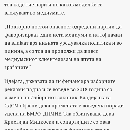
тоа каде тие пари и по каков модел ќе се
вложуваат во медиумите.
„Повторно постои опасност одредени партии да
фаворизираат едни исти медиуми и на тој начин
да влијаат врз нивната уредувачка политика и во
иднина, а со тоа да продолжи да живее
медиумскиот клиентелизам на штета на
граѓаните.“
Идејата, државата да ги финансира изборните
реклами падна и се воведе во 2018 година со
измена на Изборниот законик. Владејачката
СДСМ објасни дека промената е воведена поради
уцена на ВМРО-ДПМНЕ. Таа обвинуваше дека
Христијан Мицкоски и сопартијците со оваа
придобивка го условувала формирањето на