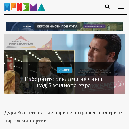
АНАЛИЗИ
Изборните реклами нѐ чинеа
над 3 милиона евра
Дури 86 отсто од тие пари се потрошени од трите
најголеми партии