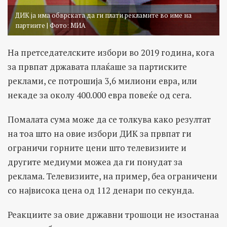
ДИК ја има обврската да ги плати рекламите во име на
партиите | Фото: МИА
На претседателските избори во 2019 година, кога
за првпат државата плаќаше за партиските
реклами, се потрошија 3,6 милиони евра, или
некаде за околу 400.000 евра повеќе од сега.
Помалата сума може да се толкува како резултат
на тоа што на овие избори ДИК за првпат ги
ограничи горните цени што телевизиите и
другите медиуми можеа да ги понудат за
реклама. Телевизиите, на пример, беа ограничени
со највисока цена од 112 денари по секунда.
Реакциите за овие државни трошоци не изостанаа