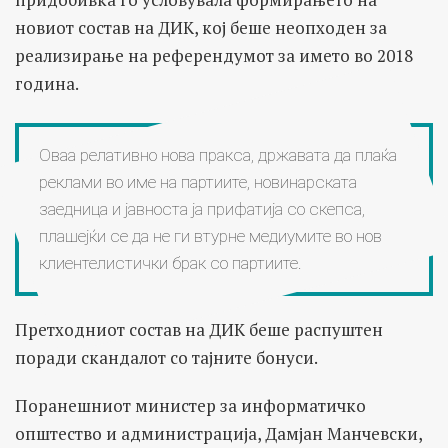
новиот состав на ДИК, кој беше неопходен за
реализирање на референдумот за името во 2018
година.
Оваа релативно нова пракса, државата да плаќа
реклами во име на партиите, новинарската
заедница и јавноста ја прифатија со скепса,
плашејќи се да не ги втурне медиумите во нов
клиентелистички брак со партиите.
Претходниот состав на ДИК беше распуштен
поради скандалот со тајните бонуси.
Поранешниот министер за информатичко
општество и администрација, Дамјан Манчевски,