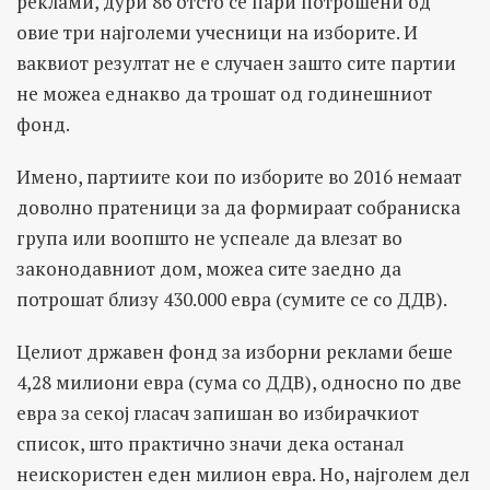
реклами, дури 86 отсто се пари потрошени од
овие три најголеми учесници на изборите. И
ваквиот резултат не е случаен зашто сите партии
не можеа еднакво да трошат од годинешниот
фонд.
Имено, партиите кои по изборите во 2016 немаат
доволно пратеници за да формираат собраниска
група или воопшто не успеале да влезат во
законодавниот дом, можеа сите заедно да
потрошат близу 430.000 евра (сумите се со ДДВ).
Целиот државен фонд за изборни реклами беше
4,28 милиони евра (сума со ДДВ), односно по две
евра за секој гласач запишан во избирачкиот
список, што практично значи дека останал
неискористен еден милион евра. Но, најголем дел