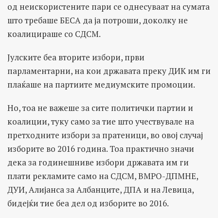
од неискористените пари се однесуваат на сумата
што требаше БЕСА да ја потроши, доколку не
коалицираше со СДСМ.
Јулските беа вторите избори, први
парламентарни, на кои државата преку ДИК им ги
плаќаше на партиите медиумските промоции.
Но, тоа не важеше за сите политички партии и
коалиции, туку само за тие што учествувале на
претходните избори за пратеници, во овој случај
изборите во 2016 година. Тоа практично значи
дека за годинешниве избори државата им ги
плати рекламите само на СДСМ, ВМРО-ДПМНЕ,
ДУИ, Алијанса за Албанците, ДПА и на Левица,
бидејќи тие беа дел од изборите во 2016.