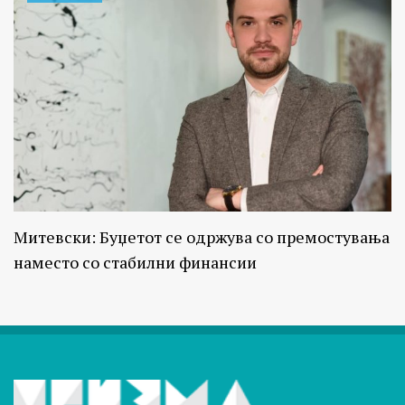
Митевски: Буџетот се одржува со премостувања
наместо со стабилни финансии