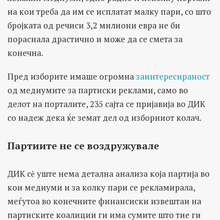
на кои треба да им се исплатат малку пари, со што
бројката од речиси 3,2 милиони евра не би
пораснала драстично и може да се смета за
конечна.
Пред изборите имаше огромна
заинтересираност
од медиумите за партиски реклами, само во
делот на порталите, 235 сајта се пријавија во ДИК
со надеж дека ќе земат дел од изборниот колач.
Партиите не се воздружувале
ДИК сѐ уште нема детална анализа која партија во
кои медиуми и за колку пари се рекламирала,
меѓутоа во конечните финансиски извештаи на
партиските коалиции ги има сумите што тие ги