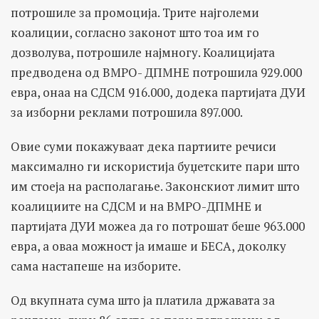
потрошиле за промоција. Трите најголеми
коалиции, согласно законот што тоа им го
дозволува, потрошиле најмногу. Коалицијата
предводена од ВМРО- ДПМНЕ потрошила 929.000
евра, онаа на СДСМ 916.000, додека партијата ДУИ
за изборни реклами потрошила 897.000.
Овие суми покажуваат дека партиите речиси
максимално ги искористија буџетските пари што
им стоеја на располагање. Законскиот лимит што
коалициите на СДСМ и на ВМРО-ДПМНЕ и
партијата ДУИ можеа да го потрошат беше 963.000
евра, а оваа можност ја имаше и БЕСА, доколку
сама настапеше на изборите.
Од вкупната сума што ја платила државата за