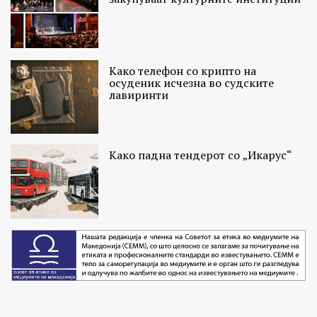
Како телефон со крипто на
осуденик исчезна во судските
лавиринти
Како падна тендерот со „Икарус“