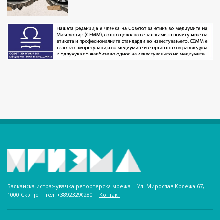
Балканска истражувачка репортерска мрежа | Ул. Мирослав Крлежа 67,
1000 Скопје | тел. +38923290280­ |
Контакт