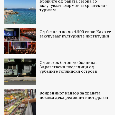
Бројките од раната сезона го
вклучуваат алармот за хрватскиот
туризам
Од бесплатно до 4.500 евра: Како се
закупуваат културните институции
Од жежок бетон до болница:
Здравствени последици од
урбаните топлински острови
Вонредниот надзор за храната
покажа дека редовните потфрлаат