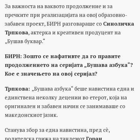
За важноста на ваквото продолжение и за
пречките при реализацијата на овој образовно-
забавен проект, БИРН разговараше со
Синоличка
Трпкова
, актерка и креативен продуцент на
„Бушав буквар.“
БИРН: Зошто се нафативте да го правите
продолжението на серијата „Бушава азбука“?
Кое е значењето на овој серијал?
Трпкова:
„Бушава азбука“ беше навистина една и
единствена неколку децении во етерот, која на
оригинален и забавен начин се занимаваше со
македонскиот јазик.
Станува збор за една навистина, пред сè,
родителска грижа на тандемот
Горан