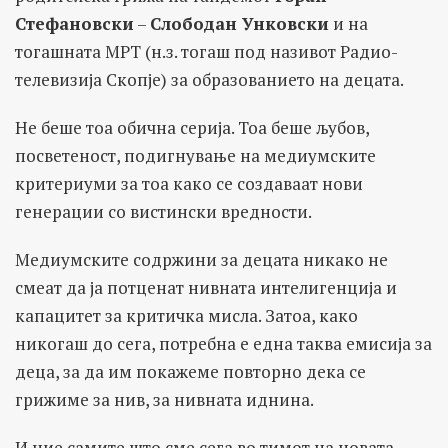
Стефановски
–
Слободан Унковски
и на
тогашната МРТ (н.з. тогаш под називот Радио-
телевизија Скопје) за образованието на децата.
Не беше тоа обична серија. Тоа беше љубов,
посветеност, подигнување на медиумските
критериуми за тоа како се создаваат нови
генерации со вистински вредности.
Медиумските содржини за децата никако не
смеат да ја потценат нивната интелигенција и
капацитет за критичка мисла. Затоа, како
никогаш до сега, потребна е една таква емисија за
деца, за да им покажеме повторно дека се
грижиме за нив, за нивната иднина.
И ние самите што сме сега во тимот на новата