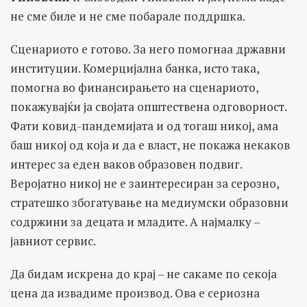
не сме биле и не сме побарале поддршка.
Сценариото е готово. За него помогнаа државни
институции. Комерцијална банка, исто така,
помогна во финансирањето на сценариото,
покажувајќи ја својата општествена одговорност.
Фати ковид-пандемијата и од тогаш никој, ама
баш никој од која и да е власт, не покажа некаков
интерес за еден ваков образовен подвиг.
Веројатно никој не е заинтересиран за серозно,
стратешко збогатување на медиумски образовни
содржини за децата и младите. А најмалку –
јавниот сервис.
Да бидам искрена до крај – не сакаме по секоја
цена да извадиме производ. Ова е сериозна