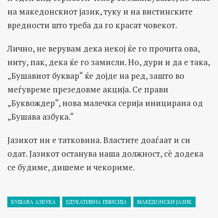
на македонскиот јазик, туку и на вистинските
вредности што треба да го красат човекот.
Лично, не верувам дека некој ќе го прочита ова,
ниту, пак, дека ќе го замисли. Но, дури и да е така,
„Бушавиот буквар“ ќе дојде на ред, зашто во
меѓувреме презедовме акција. Се прави
„Буквождер“, нова малечка серија иницирана од
„Бушава азбука.“
Јазикот ни е татковина. Властите доаѓаат и си
одат. Јазикот останува наша должност, сè додека
се будиме, дишеме и чекориме.
БУШАВА АЗБУКА
ЕДУКАТИВНА ЕМИСИЈА
МАКЕДОНСКИ ЈАЗИК