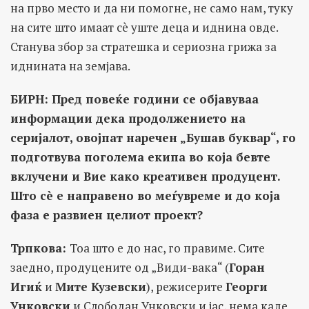
на прво место и да ни помогне, не само нам, туку
на сите што имаат сè уште деца и иднина овде.
Станува збор за стратешка и сериозна грижа за
иднината на земјава.
БИРН: Пред повеќе години се објавуваа
информации дека продолжението на
серијалот, овојпат наречен „Бушав буквар“, го
подготвува поголема екипа во која бевте
вклучени и Вие како креативен продуцент.
Што сè е направено во меѓувреме и до која
фаза е развиен целиот проект?
Трпкова:
Тоа што е до нас, го правиме. Сите
заедно, продуцените од „Види-вака“ (
Горан
Игиќ
и
Мите Кузевски
), режисерите
Георги
Унковски
и Слободан Унковски и јас, нема каде