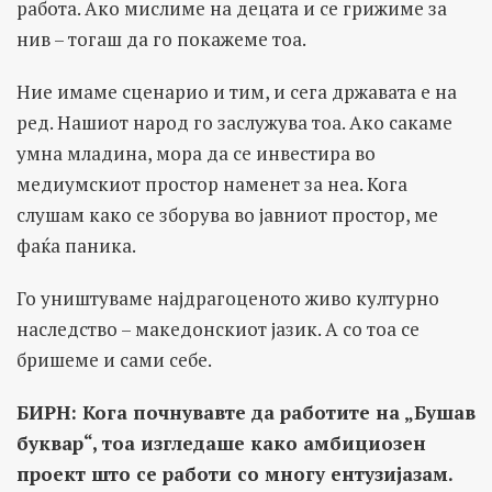
работа. Ако мислиме на децата и се грижиме за
нив – тогаш да го покажеме тоа.
Ние имаме сценарио и тим, и сега државата е на
ред. Нашиот народ го заслужува тоа. Ако сакаме
умна младина, мора да се инвестира во
медиумскиот простор наменет за неа. Кога
слушам како се зборува во јавниот простор, ме
фаќа паника.
Го уништуваме најдрагоценото живо културно
наследство – македонскиот јазик. А со тоа се
бришеме и сами себе.
БИРН: Кога почнувавте да работите на „Бушав
буквар“, тоа изгледаше како амбициозен
проект што се работи со многу ентузијазам.