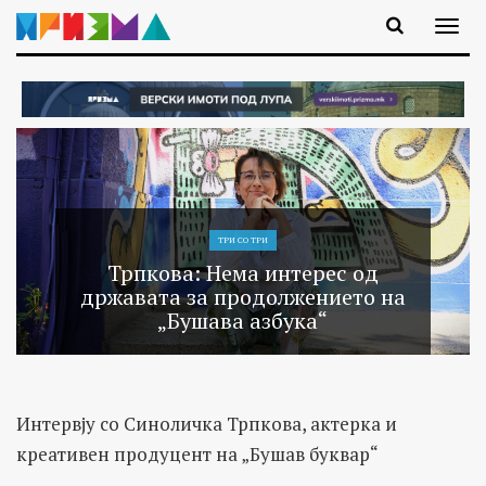
ТРИ СО ТРИ
Трпкова: Нема интерес од
државата за продолжението на
„Бушава азбука“
Интервју со Синоличка Трпкова, актерка и
креативен продуцент на „Бушав буквар“