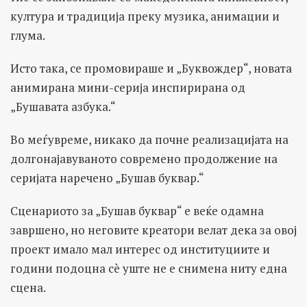
култура и традиција преку музика, анимации и
глума.
Исто така, се промовираше и „Буквождер“, новата
анимирана мини-серија инспирирана од
„Бушавата азбука.“
Во меѓувреме, никако да почне реализацијата на
долгонајавуваното современо продолжение на
серијата наречено „Бушав буквар.“
Сценариото за „Бушав буквар“ е веќе одамна
завршено, но неговите креатори велат дека за овој
проект имало мал интерес од институциите и
години подоцна сè уште не е снимена ниту една
сцена.