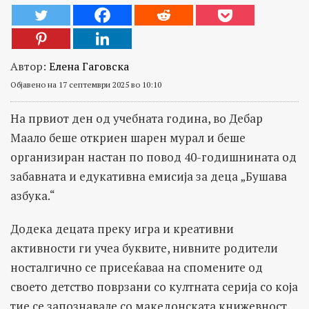
Автор:
Елена Гаговска
Објавено на 17 септември 2025 во 10:10
На првиот ден од учебната година, во Дебар
Маало беше откриен шарен мурал и беше
организиран настан по повод 40-годишнината од
забавната и едукативна емисија за деца „Бушава
азбука.“
Додека децата преку игра и креативни
активности ги учеа буквите, нивните родители
носталгично се присеќаваа на спомените од
своето детство поврзани со култната серија со која
тие се запознавале со македонската книжевност,