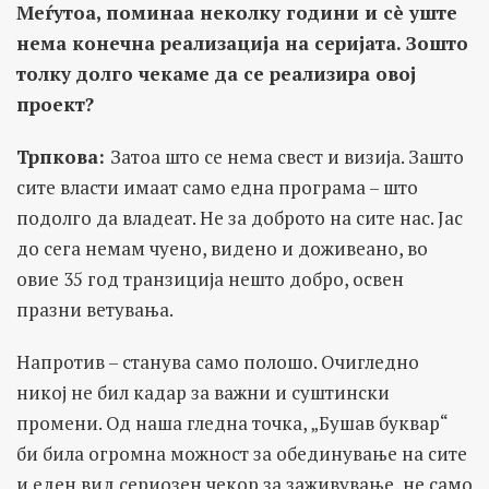
Меѓутоа, поминаа неколку години и сè уште
нема конечна реализација на серијата. Зошто
толку долго чекаме да се реализира овој
проект?
Трпкова:
Затоа што се нема свест и визија. Зашто
сите власти имаат само една програма – што
подолго да владеат. Не за доброто на сите нас. Јас
до сега немам чуено, видено и доживеано, во
овие 35 год транзиција нешто добро, освен
празни ветувања.
Напротив – станува само полошо. Очигледно
никој не бил кадар за важни и суштински
промени. Од наша гледна точка, „Бушав буквар“
би била огромна можност за обединување на сите
и еден вид сериозен чекор за заживување, не само