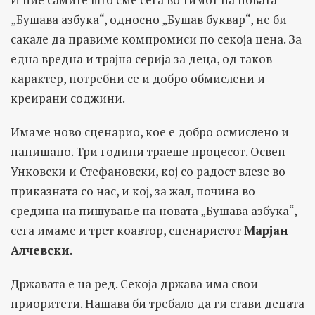
„Бушава азбука“, односно „Бушав буквар“, не би
сакале да правиме компромиси по секоја цена. За
една вредна и трајна серија за деца, од таков
карактер, потребни се и добро обмислени и
креирани соджини.
Имаме ново сценарио, кое е добро осмислено и
напишано. Три години траеше процесот. Освен
Унковски и Стефановски, кој со радост влезе во
приказната со нас, и кој, за жал, почина во
средина на пишување на новата „Бушава азбука“,
сега имаме и трет коавтор, сценаристот
Марјан
Алчевски
.
Државата е на ред. Секоја држава има свои
приоритети. Нашава би требало да ги стави децата