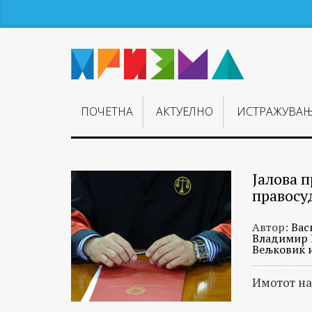
ПОЧЕТНА
АКТУЕЛНО
ИСТРАЖУВА
Јалова п
правосу
Автор:
Вас
Владимир К
Вељковиќ 
Имотот на 