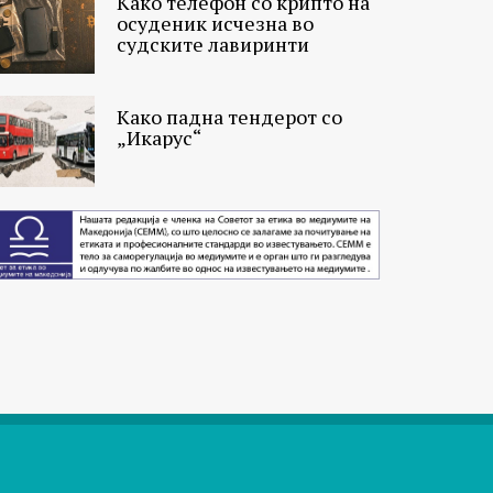
Како телефон со крипто на
осуденик исчезна во
судските лавиринти
Како падна тендерот со
„Икарус“