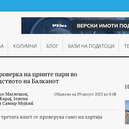
ЊA
КОЛУМНИ
БЛОГ
БАЗИ НА ПОДАТОЦИ
Т
роверка на црните пари во
дството на Балканот
Н
ко Маглешов,
Објавено на 09 август 2023 во 8:08
арај, Јелена
и Самир Мујкиќ
третата власт се проверува само на хартија