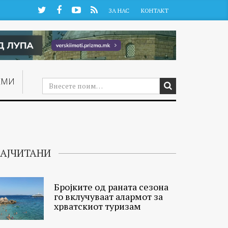
Twitter
Facebook
YouTube
RSS
ЗА НАС
КОНТАКТ
ЕМИ
АЈЧИТАНИ
Бројките од раната сезона
го вклучуваат алармот за
хрватскиот туризам