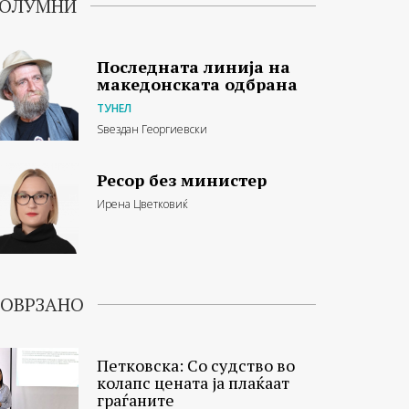
ОЛУМНИ
Последната линија на
македонската одбрана
ТУНЕЛ
Ѕвездан Георгиевски
Ресор без министер
Ирена Цветковиќ
ОВРЗАНО
Петковска: Со судство во
колапс цената ја плаќаат
граѓаните