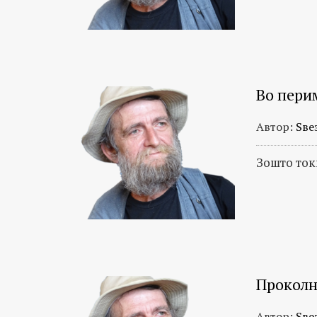
Во пери
Автор:
Ѕве
Зошто ток
Проколн
Автор:
Ѕве