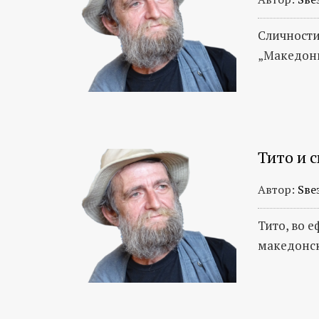
Сличности
„Македони
Тито и 
Автор:
Ѕве
Тито, во 
македонск