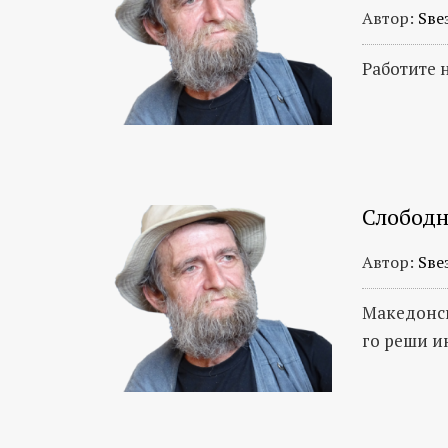
Автор:
Ѕве
Работите 
Слободн
Автор:
Ѕве
Mакедонск
го реши и