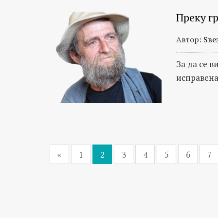
Преку г
Автор:
Ѕве
За да се в
исправен
«
1
2
3
4
5
6
7