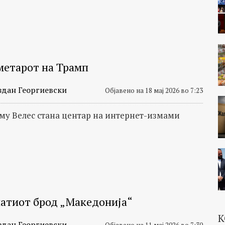
метарот на Трамп
здан Георгиевски
Објавено на 18 мај 2026 во 7:23
му Велес стана центар на интернет-измами
атиот брод „Македонија“
К
здан Георгиевски
Објавено на 11 мај 2026 во 7:30