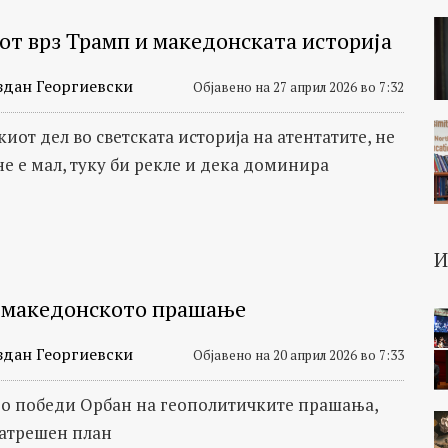
от врз Трамп и македонската историја
здан Георгиевски
Објавено на 27 април 2026 во 7:32
от дел во светската историја на атентатите, не
не е мал, туку би рекле и дека доминира
 македонското прашање
здан Георгиевски
Објавено на 20 април 2026 во 7:33
го победи Орбан на геополитичките прашања,
натрешен план