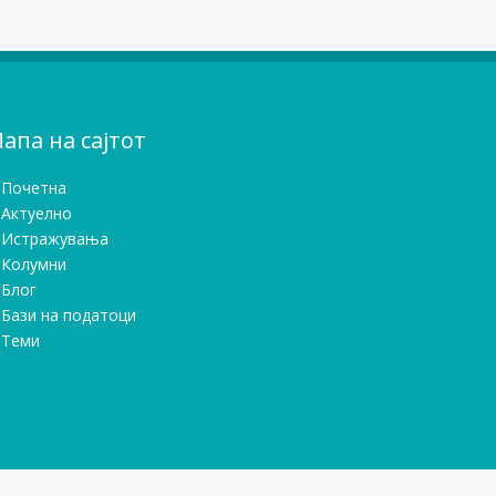
апа на сајтот
Почетна
Актуелно
Истражувањa
Колумни
Блог
Бази на податоци
Теми