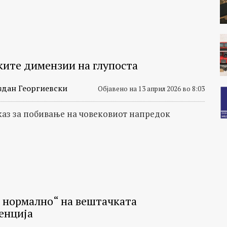
ките димензии на глупоста
здан Георгиевски
Објавено на 13 април 2026 во 8:03
каз за побивање на човековиот напредок
 нормално“ на вештачката
енција