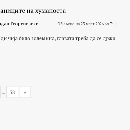
раниците на хуманоста
здан Георгиевски
Објавено на 23 март 2026 во 7:11
иди чија било големина, главата треба да се држи
а
...
58
»