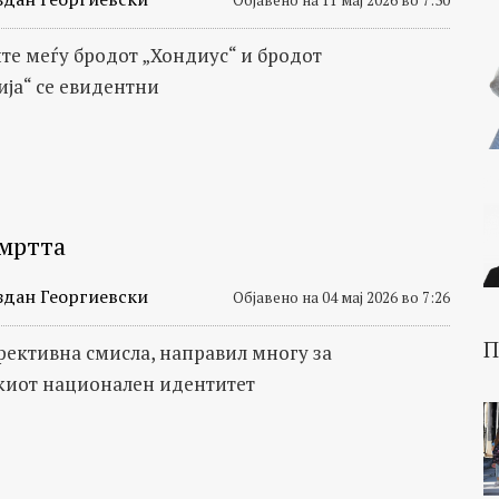
те меѓу бродот „Хондиус“ и бродот
ја“ се евидентни
смртта
здан Георгиевски
Објавено на 04 мај 2026 во 7:26
П
ефективна смисла, направил многу за
иот национален идентитет