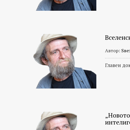
Вселенс
Автор:
Ѕве
Главен до
„Новото
интелиг