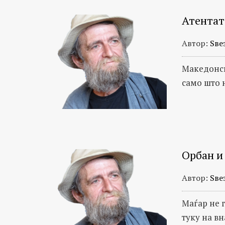
Атентат
Автор:
Ѕве
Македонски
само што 
Орбан и
Автор:
Ѕве
Маѓар не 
туку на в