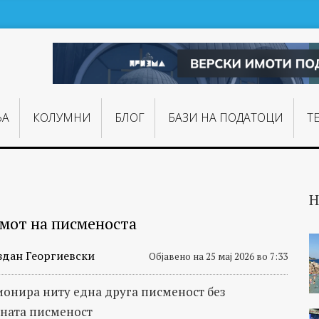
ЊA
КОЛУМНИ
БЛОГ
БАЗИ НА ПОДАТОЦИ
Т
Н
мот на писменоста
здан Георгиевски
Објавено на 25 мај 2026 во 7:33
онира ниту една друга писменост без
ната писменост