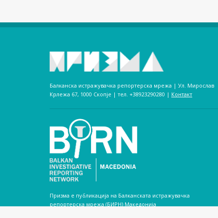
Балканска истражувачка репортерска мрежа | Ул. Мирослав
Крлежа 67, 1000 Скопје | тел. +38923290280­ |
Контакт
Призма е публикација на Балканската истражувачка
репортерска мрежа (БИРН) Македонија