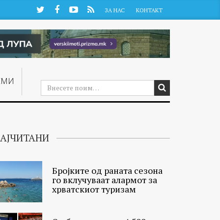
Twitter
Facebook
YouTube
RSS
ЗА НАС
КОНТАКТ
ЕМИ
АЈЧИТАНИ
Бројките од раната сезона
го вклучуваат алармот за
хрватскиот туризам