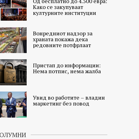
Од бесплатно до 4.500 евра:
Како се закупуваат
културните институции
Вонредниот надзор за
храната покажа дека
редовните потфрлаат
Пристап до информации:
Нема потпис, нема жалба
Увид во работите – владин
маркетинг без повод
ОЛУМНИ