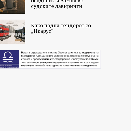
осуденик исчезна во
судските лавиринти
Како падна тендерот со
„Икарус“