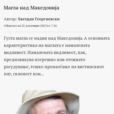
Магла над Македонија
Автор:
Ѕвездан Георгиевски
Објавено на 22 декември 2025 во 7:26
Густа магла се надви над Македонија. A основната
карактеристика на маглата е намалената
видливост. Намалената видливост, пак,
предизвикува погрешно или отежнато
расудување, тешко пронаоѓање на вистинскиот
пат, склоност кон...