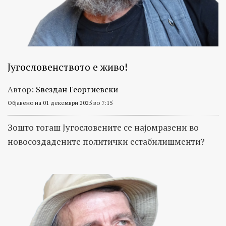
Југословенството е живо!
Автор:
Ѕвездан Георгиевски
Објавено на 01 декември 2025 во 7:15
Зошто тогаш Југословените се најомразени во
новосоздадените политички естабилишменти?