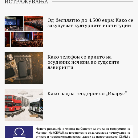
ИСТРАЖУВАЊА
Од бесплатно до 4.500 евра: Како се
закупуваат културните институции
Како телефон со крипто на
осуденик исчезна во судските
лавиринти
Како падна тендерот со „Икарус“