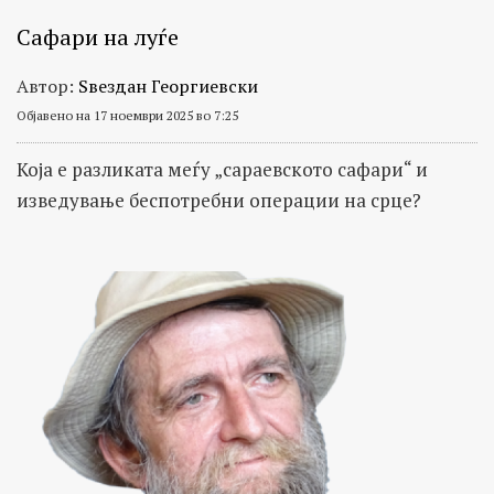
Сафари на луѓе
Автор:
Ѕвездан Георгиевски
Објавено на 17 ноември 2025 во 7:25
Која е разликата меѓу „сараевското сафари“ и
изведување беспотребни операции на срце?