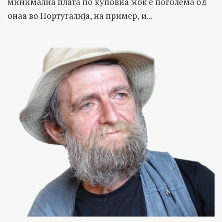
минимална плата по куповна моќ е поголема од
онаа во Португалија, на пример, и...