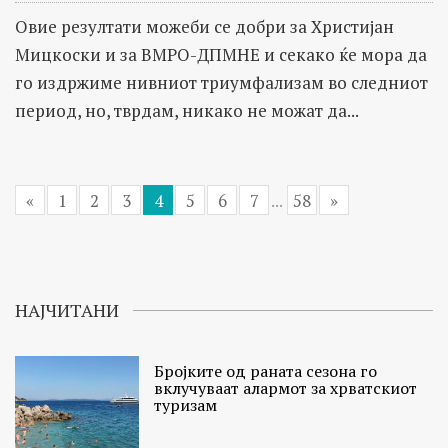
Овие резултати можеби се добри за Христијан
Мицкоски и за ВМРО-ДПМНЕ и секако ќе мора да
го издржиме нивниот триумфализам во следниот
период, но, тврдам, никако не можат да...
«
1
2
3
4
5
6
7
...
58
»
НАЈЧИТАНИ
Бројките од раната сезона го
вклучуваат алармот за хрватскиот
туризам