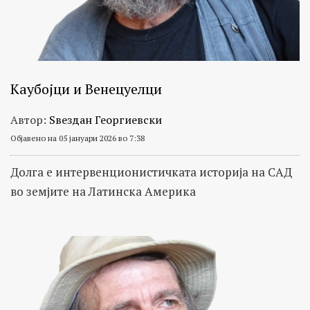
Каубојци и Венецуелци
Автор:
Ѕвездан Георгиевски
Објавено на 05 јануари 2026 во 7:38
Долга е интервенционистичката историја на САД
во земјите на Латинска Америка