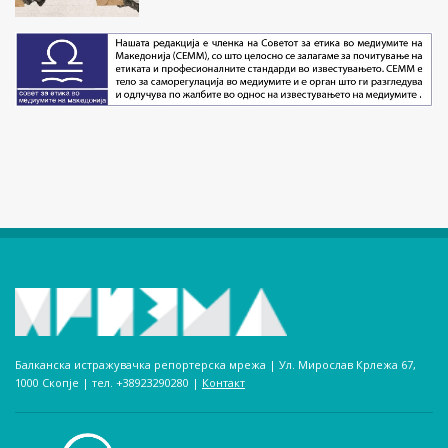
Балканска истражувачка репортерска мрежа | Ул. Мирослав Крлежа 67,
1000 Скопје | тел. +38923290280­ |
Контакт