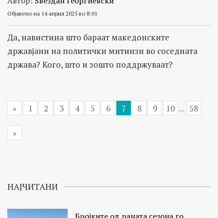
Автор:
Ѕвездан Георгиевски
Објавено на 14 април 2025 во 8:01
Да, навистина што бараат македонските
државјани на политички митинзи во соседната
држава? Кого, што и зошто поддржуваат?
«
1
2
3
4
5
6
7
8
9
10
...
58
»
НАЈЧИТАНИ
Бројките од раната сезона го