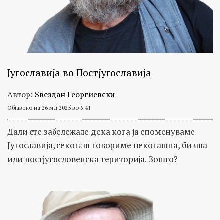
Југославија во Постјугославија
Автор:
Ѕвездан Георгиевски
Објавено на 26 мај 2025 во 6:41
Дали сте забележале дека кога ја споменуваме
Југославија, секогаш говориме некогашна, бивша
или постјугословенска територија. Зошто?