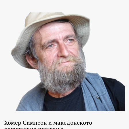
Хомер Симпсон и македонското
коруптивно прашање