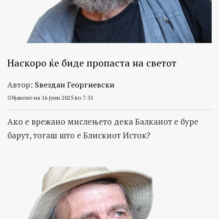
Наскоро ќе биде пропаста на светот
Автор:
Ѕвездан Георгиевски
Објавено на 16 јуни 2025 во 7:51
Ако е врежано мислењето дека Балканот е буре
барут, тогаш што е Блискиот Исток?