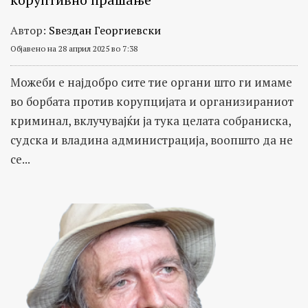
Автор:
Ѕвездан Георгиевски
Објавено на 28 април 2025 во 7:38
Можеби е најдобро сите тие органи што ги имаме
во борбата против корупцијата и организираниот
криминал, вклучувајќи ја тука целата собраниска,
судска и владина администрација, воопшто да не
се...