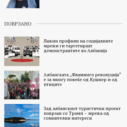
ПОВРЗАНО
Лажни профили на социјалните
мрежи ги таргетираат
демонстрантите во Албанија
Албанската „Фламинго револуција“
е за многу повеќе од Кушнер и од
птиците
Зад албанскиот туристички проект
поврзан со Трамп – мрежа од
сомнителни интереси