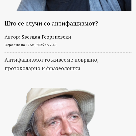
Што се случи со антифашизмот?
Автор:
Ѕвездан Георгиевски
Објавено на 12 мај 2025 во 7:45
Aнтифашизмот го живееме површно,
протоколарно и фразеолошки