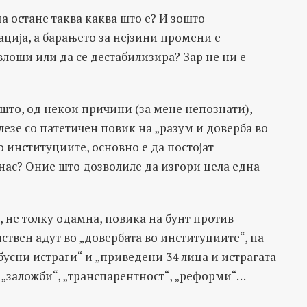
да остане таква каква што е? И зошто
ација, а барањето за нејзини промени е
влоши или да се дестабилизира? Зар не ни е
 што, од некои причини (за мене непознати),
лезе со патетичен повик на „разум и доверба во
о институциите, основно е да постојат
 нас? Оние што дозволиле да изгори цела една
, не толку одамна, повика на бунт против
нствен адут во „довербата во институциите“, па
обусни истраги“ и „приведени 34 лица и истрагата
со „заложби“, „транспарентност“, „реформи“…