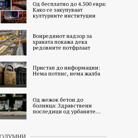
Од бесплатно до 4.500 евра:
Како се закупуваат
културните институции
Вонредниот надзор за
храната покажа дека
редовните потфрлаат
Пристап до информации:
Нема потпис, нема жалба
Од жежок бетон до
болница: Здравствени
последици од урбаните
топлински острови
ОЛУМНИ