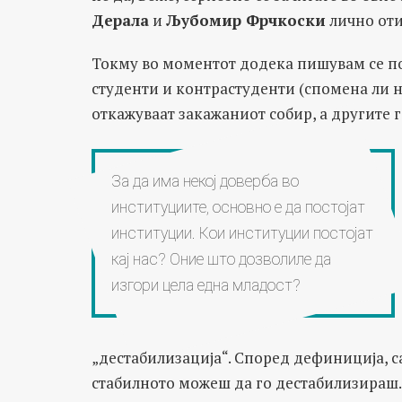
Дерала
и
Љубомир Фрчкоски
лично оти
Токму во моментот додека пишувам се пој
студенти и контрастуденти (спомена ли н
откажуваат закажаниот собир, а другите 
За да има некој доверба во
институциите, основно е да постојат
институции. Кои институции постојат
кај нас? Оние што дозволиле да
изгори цела една младост?
„дестабилизација“. Според дефиниција, 
стабилното можеш да го дестабилизираш.