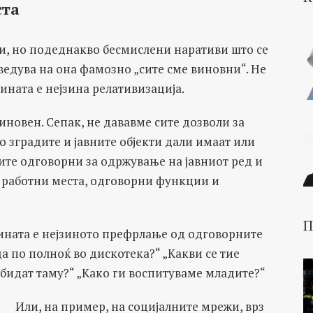
ста
ни, но подеднакво бесмислени наративи што се
ведува на она фамозно „сите сме виновни“. Не
ината е нејзина релативизација.
иновен. Сепак, не дававме сите дозволи за
 зградите и јавните објекти дали имаат или
ите одговорни за одржување на јавниот ред и
и работни места, одговорни функции и
П
ината е нејзиното префрлање од одговорните
а по полноќ во дискотека?“ „Какви се тие
бидат таму?“ „Како ги воспитуваме младите?“
Или, на пример, на социјалните мрежи, врз