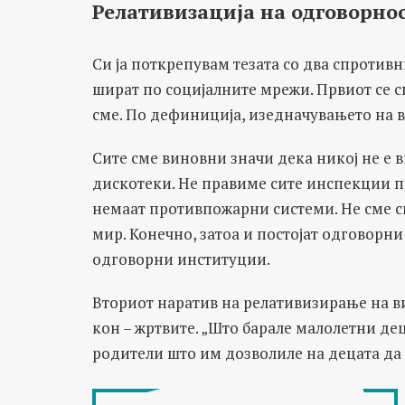
Релативизација на одговорно
Си ја поткрепувам тезата со два спротив
шират по социјалните мрежи. Првиот се с
сме. По дефиниција, изедначувањето на в
Сите сме виновни значи дека никој не е в
дискотеки. Не правиме сите инспекции по
немаат противпожарни системи. Не сме с
мир. Конечно, затоа и постојат одговорн
одговорни институции.
Вториот наратив на релативизирање на в
кон – жртвите. „Што барале малолетни дец
родители што им дозволиле на децата да 