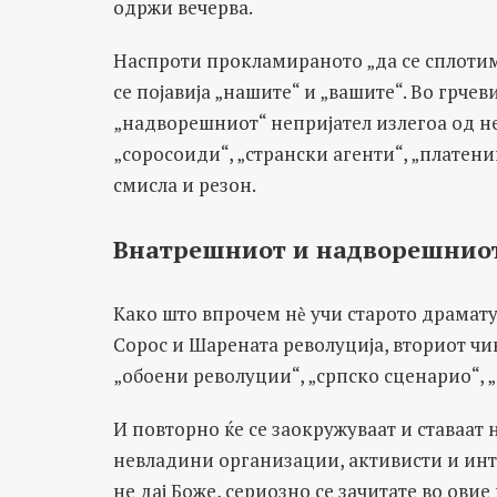
одржи вечерва.
Наспроти прокламираното „да се сплотиме
се појавија „нашите“ и „вашите“. Во грче
„надворешниот“ непријател излегоа од н
„соросоиди“, „странски агенти“, „платени
смисла и резон.
Внатрешниот и надворешниот
Како што впрочем нѐ учи старото драмату
Сорос и Шарената револуција, вториот чин
„обоени револуции“, „српско сценарио“, 
И повторно ќе се заокружуваат и ставаат
невладини организации, активисти и инт
не дај Боже, сериозно се зачитате во овие