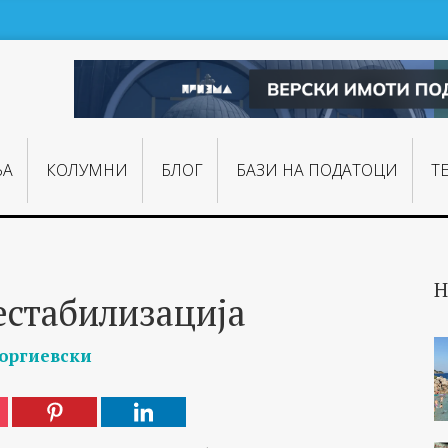
ЊA
КОЛУМНИ
БЛОГ
БАЗИ НА ПОДАТОЦИ
Т
Н
естабилизација
еоргиевски