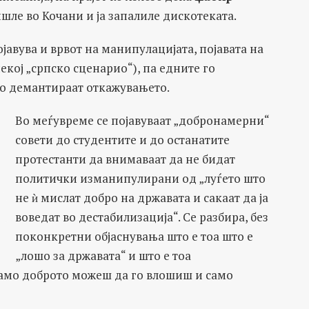
шле во Кочани и ја запалиле дискотеката.
авува и врвот на манипулацијата, појавата на
екој „српско сценарио“), па едните го
го демантираат откажувањето.
Во меѓувреме се појавуваат „добронамерни“
совети до студентите и до останатите
протестанти да внимаваат да не бидат
политички изманипулирани од „луѓето што
не ѝ мислат добро на државата и сакаат да ја
воведат во дестабилизација“. Се разбира, без
поконкретни објаснувања што е тоа што е
„лошо за државата“ и што е тоа
само доброто можеш да го влошиш и само