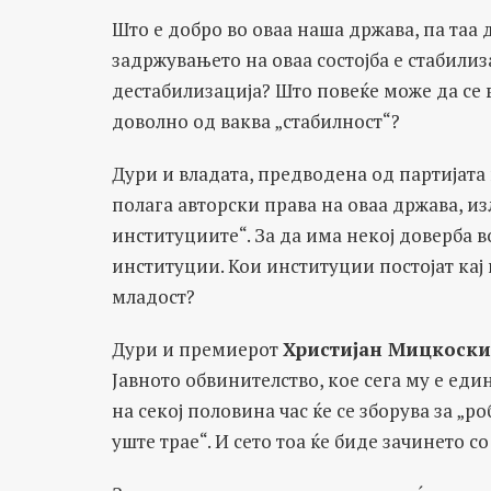
Што е добро во оваа наша држава, па таа 
задржувањето на оваа состојба е стабилиз
дестабилизација? Што повеќе може да се 
доволно од ваква „стабилност“?
Дури и владата, предводена од партијата
полага авторски права на оваа држава, из
институциите“. За да има некој доверба в
институции. Кои институции постојат кај
младост?
Дури и премиерот
Христијан Мицкоски
Јавното обвинителство, кое сега му е еди
на секој половина час ќе се зборува за „р
уште трае“. И сето тоа ќе биде зачинето 