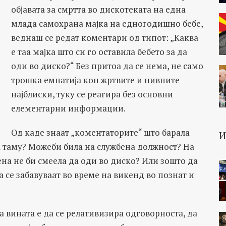
објавата за смртта во дискотеката на една
млада самохрана мајка на едногодишно бебе,
веднаш се редат коментари од типот: „Каква
е таа мајка што си го оставила бебето за да
оди во диско?“ Без притоа да се нема, не само
трошка емпатија кон жртвите и нивните
најблиски, туку се реагира без основни
елементарни информации.
Од каде знаат „коментаторите“ што барала
а таму? Можеби била на службена должност? На
ена не би смеела да оди во диско? Или зошто да
 се забавуваат во време на викенд во познат и
 вината е да се релативизира одговорноста, да