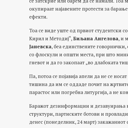
се затскрие или барем да се намали. Тоа 
окупираат најавените протести за барање
ефекти.
Тоа се виде уште од првиот студентски со
Кирил и Методиј“,
Биљана Ангелова
, и
Јаневска
, беа единствените говорнички, 
со флоскули и општи места, при што мини
гневот и да го закопаат „во длабоката ти
Па, потоа се појавија апели да не се нос
тишина да им се оддаде почит на жртвите
парастос или погребна литургија, а не ко
Баражот дезинформации и дезавуирања на
структури, партиските ботови и провлад
денес (понеделник, 24 март) закажаниот с