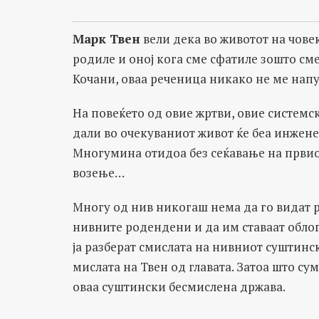
Марк Твен
вели дека во животот на човек
родиле и оној кога сме сфатиле зошто сме 
Кочани, оваа реченица никако не ме нап
На повеќето од овие жртви, овие системс
дали во очекуваниот живот ќе беа инжене
Многумина отидоа без сеќавање на првиот
возење…
Многу од нив никогаш нема да го видат р
нивните родендени и да им ставаат обло
ја разберат смислата на нивниот суштинс
мислата на Твен од главата. Затоа што су
оваа суштински бесмислена држава.