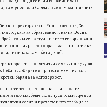
може најдобро да се види во обидот да се
 одговорност или барем да се намалат нивните
бир кога ректорката на Универзитетот „Св.
 министерката за образование и наука,
Весна
обраќајќи им се на студентите со говори полни
стерката и директно порача да си го потиснат
шина, тишината сама ќе го рече“.
ат транспаренти со политички содржини, туку во
. Небаре, собирите и протестите се некаков
нкретни барања за одговорност.
 протестите од страна на владејачките
ините медиуми, беше активиран токму пред за
тудентски собир и протестот што треба да се