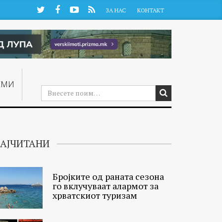
Twitter
Facebook
YouTube
RSS
ЗА НАС
КОНТАКТ
ЕМИ
АЈЧИТАНИ
Бројките од раната сезона
го вклучуваат алармот за
хрватскиот туризам