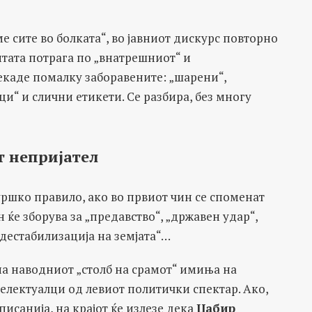
 сите во болката“, во јавниот дискурс повторно
витата потрага по „внатрешниот“ и
екаде помалку заборавените: „шарени“,
ци“ и слични етикети. Се разбира, без многу
 непријател
ршко правило, ако во првиот чин се споменат
 ќе зборува за „предавство“, „државен удар“,
„дестабилизација на земјата“…
 на наводниот „столб на срамот“ имиња на
електуалци од левиот политички спектар. Ако,
 писанија, на крајот ќе излезе дека
Џабир