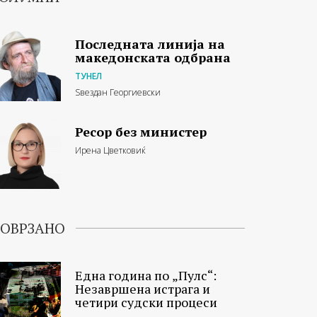
Последната линија на
македонската одбрана
ТУНЕЛ
Ѕвездан Георгиевски
Ресор без министер
Ирена Цветковиќ
ОВРЗАНО
Eдна година по „Пулс“:
Незавршена истрага и
четири судски процеси