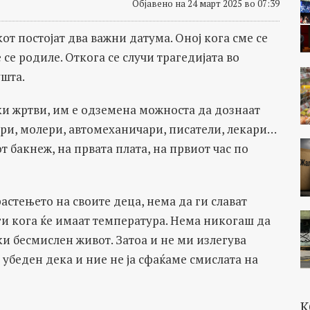
Објавено на 24 март 2025 во 07:39
от постојат два важни датума. Оној кога сме се
се родиле. Откога се случи трагедијата во
ушта.
ки жртви, им е одземена можноста да дознаат
ри, молери, автомеханичари, писатели, лекари…
 бакнеж, на првата плата, на првиот час по
астењето на своите деца, нема да ги слават
ги кога ќе имаат температура. Нема никогаш да
ки бесмислен живот. Затоа и не ми излегува
м убеден дека и ние не ја сфаќаме смислата на
К