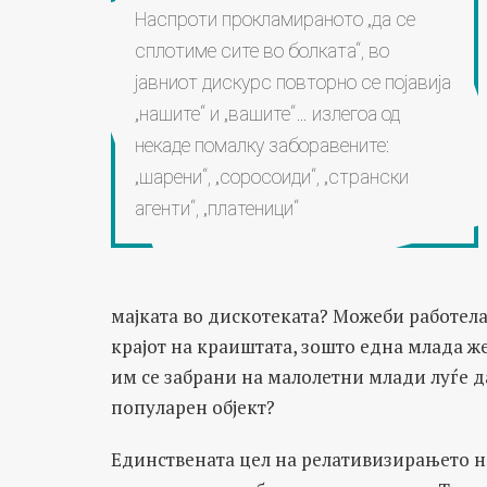
Наспроти прокламираното „да се
сплотиме сите во болката“, во
јавниот дискурс повторно се појавија
„нашите“ и „вашите“… излегоа од
некаде помалку заборавените:
„шарени“, „соросоиди“, „странски
агенти“, „платеници“
мајката во дискотеката? Можеби работел
крајот на краиштата, зошто една млада ж
им се забрани на малолетни млади луѓе да
популарен објект?
Единствената цел на релативизирањето на