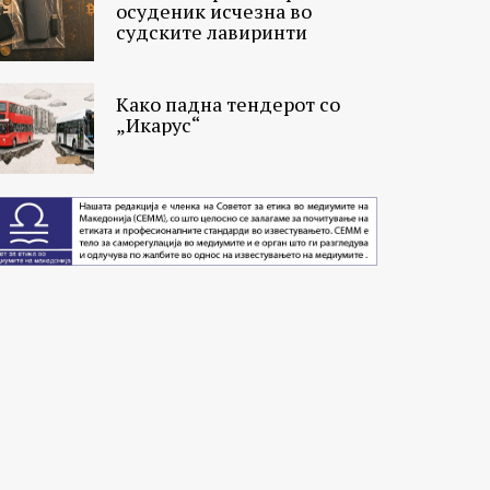
осуденик исчезна во
судските лавиринти
Како падна тендерот со
„Икарус“